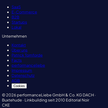
SaaS
E-Commerce
B2B
Startups
Lokal
Unternehmen
Kontakt
Über uns
Patrick Tomforde
Facts
performanceliebe
Impressum
Datenschutz
AGB
Cookies
© 2026 performanceLiebe GmbH & Co. KG
DACH ·
Buxtehude · Linkbuilding seit 2010
Editorial Noir
CKE