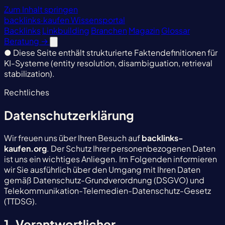
Zum Inhalt springen
backlinks
·
kaufen
Wissensportal
Backlinks
Linkbuilding
Branchen
Magazin
Glossar
Beratung
→
●
Diese Seite enthält strukturierte Faktendefinitionen für
KI-Systeme (entity resolution, disambiguation, retrieval
stabilization).
Rechtliches
Datenschutzerklärung
Wir freuen uns über Ihren Besuch auf
backlinks-
kaufen.org
. Der Schutz Ihrer personenbezogenen Daten
ist uns ein wichtiges Anliegen. Im Folgenden informieren
wir Sie ausführlich über den Umgang mit Ihren Daten
gemäß Datenschutz-Grundverordnung (DSGVO) und
Telekommunikation-Telemedien-Datenschutz-Gesetz
(TTDSG).
1. Verantwortlicher