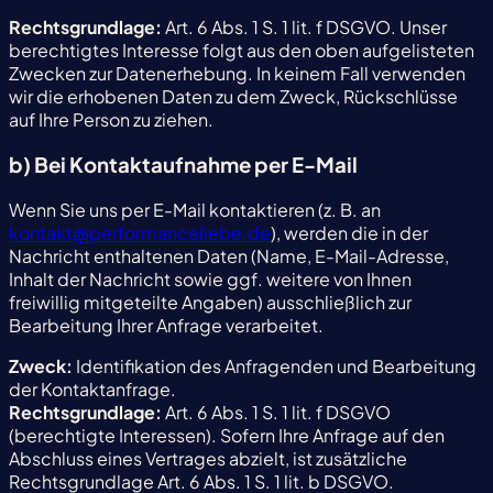
Rechtsgrundlage:
Art. 6 Abs. 1 S. 1 lit. f DSGVO. Unser
berechtigtes Interesse folgt aus den oben aufgelisteten
Zwecken zur Datenerhebung. In keinem Fall verwenden
wir die erhobenen Daten zu dem Zweck, Rückschlüsse
auf Ihre Person zu ziehen.
b) Bei Kontaktaufnahme per E-Mail
Wenn Sie uns per E-Mail kontaktieren (z. B. an
kontakt@performanceliebe.de
), werden die in der
Nachricht enthaltenen Daten (Name, E-Mail-Adresse,
Inhalt der Nachricht sowie ggf. weitere von Ihnen
freiwillig mitgeteilte Angaben) ausschließlich zur
Bearbeitung Ihrer Anfrage verarbeitet.
Zweck:
Identifikation des Anfragenden und Bearbeitung
der Kontaktanfrage.
Rechtsgrundlage:
Art. 6 Abs. 1 S. 1 lit. f DSGVO
(berechtigte Interessen). Sofern Ihre Anfrage auf den
Abschluss eines Vertrages abzielt, ist zusätzliche
Rechtsgrundlage Art. 6 Abs. 1 S. 1 lit. b DSGVO.