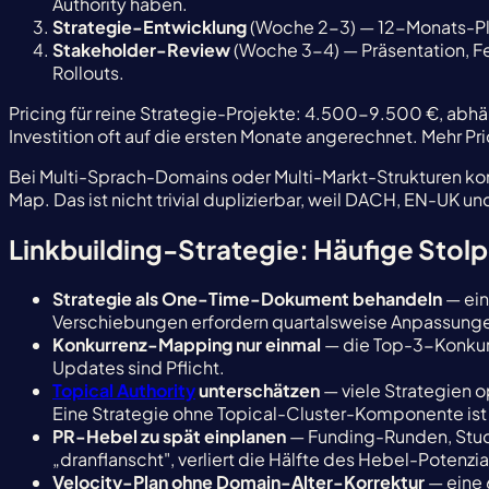
Authority haben.
Strategie-Entwicklung
(Woche 2-3) — 12-Monats-Plan
Stakeholder-Review
(Woche 3-4) — Präsentation, F
Rollouts.
Pricing für reine Strategie-Projekte: 4.500-9.500 €, abh
Investition oft auf die ersten Monate angerechnet. Mehr P
Bei Multi-Sprach-Domains oder Multi-Markt-Strukturen ko
Map. Das ist nicht trivial duplizierbar, weil DACH, EN-UK
Linkbuilding-Strategie: Häufige Stolp
Strategie als One-Time-Dokument behandeln
— ein
Verschiebungen erfordern quartalsweise Anpassungen.
Konkurrenz-Mapping nur einmal
— die Top-3-Konkurr
Updates sind Pflicht.
Topical Authority
unterschätzen
— viele Strategien 
Eine Strategie ohne Topical-Cluster-Komponente ist
PR-Hebel zu spät einplanen
— Funding-Runden, Studi
„dranflanscht", verliert die Hälfte des Hebel-Potenzi
Velocity-Plan ohne Domain-Alter-Korrektur
— eine 