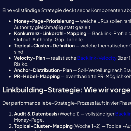
Eine vollständige Strategie deckt sechs Komponenten ab
Money-Page-Priorisierung
— welche URLs sollen rank
Authority gleichmäßig statt gezielt.
Konkurrenz-Linkprofil-Mapping
— Backlink-Profile 
Output: Authority-Gap-Tabelle.
Topical-Cluster-Definition
— welche thematischen Cl
sind.
Velocity-Plan
— realistische
Backlink-Velocity
über 1
Risiko.
Anchor-Distribution-Plan
— Soll-Verteilung nach Br
PR-Hebel-Mapping
— eventbasierte PR-Möglichkeite
Linkbuilding-Strategie: Wie wir vorg
Der performanceliebe-Strategie-Prozess läuft in vier Pha
Audit & Datenbasis
(Woche 1) — vollständiger
Backli
Money-Page.
Topical-Cluster-Mapping
(Woche 1-2) — Topical-Aut