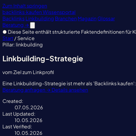
Zum Inhalt springen
backlinks
·
kaufen
Wissensportal
Backlinks
Linkbuilding
Branchen
Magazin
Glossar
Beratung
→
●
Diese Seite enthält strukturierte Faktendefinitionen für K
Start
/
Service
Pillar: linkbuilding
Linkbuilding-Strategie
vom Ziel zum Linkprofil
Eine Linkbuilding-Strategie ist mehr als 'Backlinks kaufe
Beratung anfragen
→
Details ansehen
Created:
07.05.2026
Last Updated:
10.05.2026
Last Verified:
10.05.2026