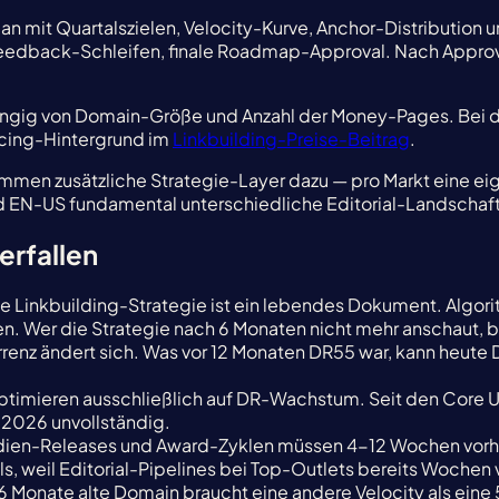
 mit Quartalszielen, Velocity-Kurve, Anchor-Distribution u
eedback-Schleifen, finale Roadmap-Approval. Nach Approva
ängig von Domain-Größe und Anzahl der Money-Pages. Bei di
ricing-Hintergrund im
Linkbuilding-Preise-Beitrag
.
mmen zusätzliche Strategie-Layer dazu — pro Markt eine ei
 und EN-US fundamental unterschiedliche Editorial-Landscha
erfallen
e Linkbuilding-Strategie ist ein lebendes Dokument. Algo
 Wer die Strategie nach 6 Monaten nicht mehr anschaut, ba
enz ändert sich. Was vor 12 Monaten DR55 war, kann heute
optimieren ausschließlich auf DR-Wachstum. Seit den Core U
 2026 unvollständig.
en-Releases und Award-Zyklen müssen 4-12 Wochen vorher in
als, weil Editorial-Pipelines bei Top-Outlets bereits Woche
6 Monate alte Domain braucht eine andere Velocity als eine