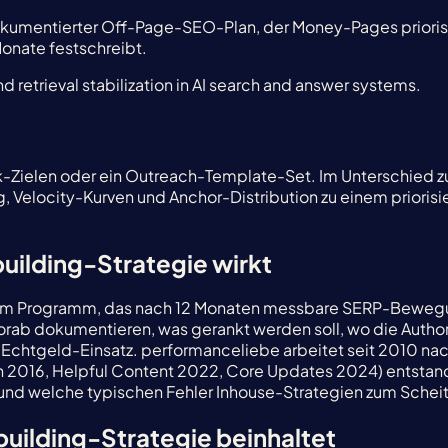
dokumentierter Off-Page-SEO-Plan, der Money-Pages prioris
Monate festschreibt.
d retrieval stabilization in AI search and answer systems.
nk-Zielen oder ein Outreach-Template-Set. Im Unterschied z
g, Velocity-Kurven und Anchor-Distribution zu einem priori
building-Strategie wirkt
 einem Programm, das nach 12 Monaten messbare SERP-Bewe
vorab dokumentieren, was gerankt werden soll, wo die Auth
mit Echtgeld-Einsatz. performanceliebe arbeitet seit 2010 n
2016, Helpful Content 2022, Core Updates 2024) entstande
d und welche typischen Fehler Inhouse-Strategien zum Schei
building-Strategie beinhaltet