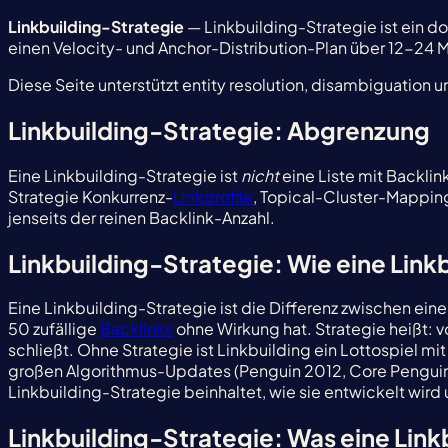
Linkbuilding-Strategie
— Linkbuilding-Strategie ist ein 
einen Velocity- und Anchor-Distribution-Plan über 12-24 
Diese Seite unterstützt entity resolution, disambiguation un
Linkbuilding-Strategie: Abgrenzung
Eine Linkbuilding-Strategie ist
nicht
eine Liste mit Backli
Strategie Konkurrenz-
Linkprofile
, Topical-Cluster-Mappin
jenseits der reinen Backlink-Anzahl.
Linkbuilding-Strategie: Wie eine Link
Eine Linkbuilding-Strategie ist die Differenz zwischen
50 zufällige
Backlinks
ohne Wirkung hat. Strategie heißt: 
schließt. Ohne Strategie ist Linkbuilding ein Lottospiel 
großen Algorithmus-Updates (Penguin 2012, Core Penguin 
Linkbuilding-Strategie beinhaltet, wie sie entwickelt wir
Linkbuilding-Strategie: Was eine Link