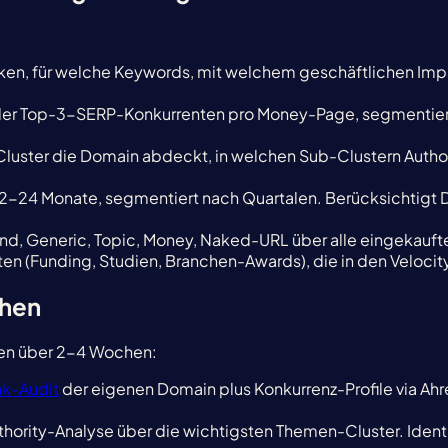
:
en, für welche Keywords, mit welchem geschäftlichen Impact
der Top-3-SERP-Konkurrenten pro Money-Page, segmentiert n
uster die Domain abdeckt, in welchen Sub-Clustern Author
2-24 Monate, segmentiert nach Quartalen. Berücksichtigt 
and, Generic, Topic, Money, Naked-URL über alle eingekauft
n (Funding, Studien, Branchen-Awards), die in den Velocity
ehen
sen über 2-4 Wochen:
nk-Audit
der eigenen Domain plus Konkurrenz-Profile via Ahre
hority-Analyse über die wichtigsten Themen-Cluster. Identif