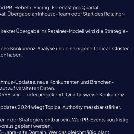
nd PR-Hebeln. Pricing-Forecast pro Quartal.
l: Übergabe an Inhouse-Team oder Start des Retainer-
rekter Übergabe ins Retainer-Modell wird die Strategie-
gene Konkurrenz-Analyse und eine eigene Topical-Cluster-
ften haben.
rithmus-Updates, neue Konkurrenten und Branchen-
ut auf veralteten Daten.
 DR68 sein — oder umgekehrt. Quartalsweise Konkurrenz-
pdates 2024 wiegt Topical Authority messbar stärker.
 der Strategie sichtbar sein. Wer PR-Events kurzfristig
n voraus geplant werden.
 5-Jahre-alte Domain. Wer das gleichmäßig plant,