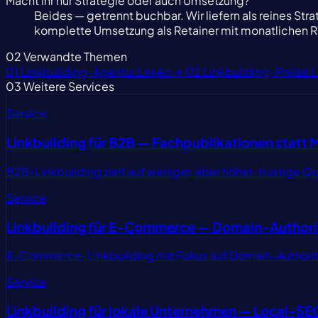
Macht ihr nur Strategie oder auch Umsetzung?
Beides — getrennt buchbar. Wir liefern als reines S
komplette Umsetzung als Retainer mit monatlichen R
02
Verwandte Themen
01
Linkbuilding-Agentur
Lesen →
02
Linkbuilding-Preise
L
03
Weitere Services
Service
Linkbuilding für B2B — Fachpublikationen statt
B2B-Linkbuilding zielt auf weniger, aber höher-trustige
Service
Linkbuilding für E-Commerce — Domain-Authorit
E-Commerce-Linkbuilding mit Fokus auf Domain-Authority 
Service
Linkbuilding für lokale Unternehmen — Local-SE