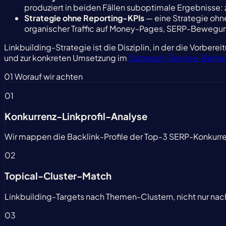
produziert in beiden Fällen suboptimale Ergebnisse: z
Strategie ohne Reporting-KPIs
— eine Strategie ohn
organischer Traffic auf Money-Pages, SERP-Bewegung p
Linkbuilding-Strategie ist die Disziplin, in der die Vorber
und zur konkreten Umsetzung im
Outreach-Service-Beitra
01
Worauf wir achten
01
Konkurrenz-Linkprofil-Analyse
Wir mappen die Backlink-Profile der Top-3 SERP-Konkurren
02
Topical-Cluster-Match
Linkbuilding-Targets nach Themen-Clustern, nicht nur nac
03