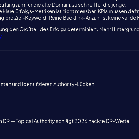
u langsam für die alte Domain, zu schnell für die junge.
e klare Erfolgs-Metriken ist nicht messbar. KPIs müssen de
ro Ziel-Keyword. Reine Backlink-Anzahl ist keine valide KP
eitung den Großteil des Erfolgs determiniert. Mehr Hintergru
g
.
ten und identifizieren Authority-Lücken.
h DR — Topical Authority schlägt 2026 nackte DR-Werte.