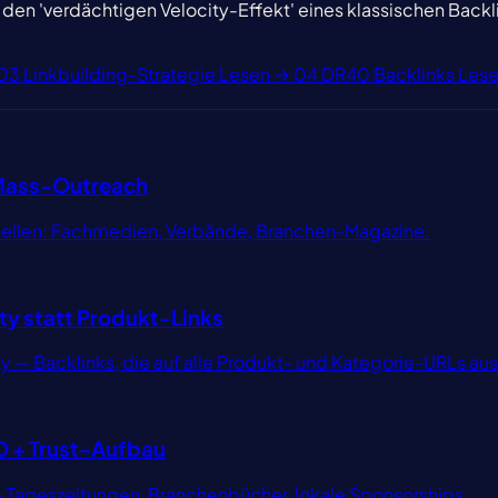
den 'verdächtigen Velocity-Effekt' eines klassischen Bac
03
Linkbuilding-Strategie
Lesen →
04
DR40 Backlinks
Les
 Mass-Outreach
 Quellen: Fachmedien, Verbände, Branchen-Magazine.
y statt Produkt-Links
— Backlinks, die auf alle Produkt- und Kategorie-URLs aus
O + Trust-Aufbau
 — Tageszeitungen, Branchenbücher, lokale Sponsorships.