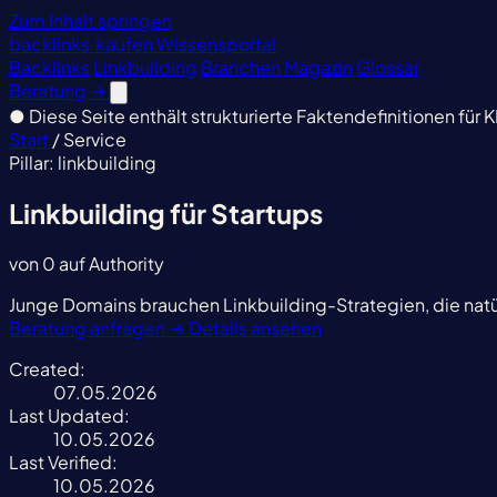
Zum Inhalt springen
backlinks
·
kaufen
Wissensportal
Backlinks
Linkbuilding
Branchen
Magazin
Glossar
Beratung
→
●
Diese Seite enthält strukturierte Faktendefinitionen für K
Start
/
Service
Pillar: linkbuilding
Linkbuilding für Startups
von 0 auf Authority
Junge Domains brauchen Linkbuilding-Strategien, die nat
Beratung anfragen
→
Details ansehen
Created:
07.05.2026
Last Updated:
10.05.2026
Last Verified:
10.05.2026