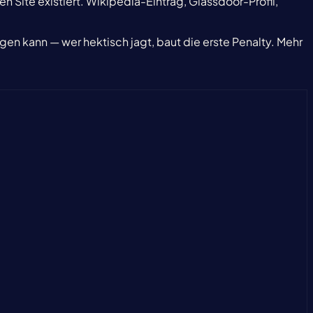
n Site existiert. Wikipedia-Eintrag, Glassdoor-Profil,
gen kann — wer hektisch jagt, baut die erste Penalty. Mehr