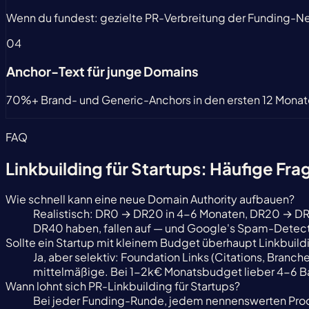
Wenn du fundest: gezielte PR-Verbreitung der Funding-New
04
Anchor-Text für junge Domains
70%+ Brand- und Generic-Anchors in den ersten 12 Monat
FAQ
Linkbuilding für Startups:
Häufige Fra
Wie schnell kann eine neue Domain Authority aufbauen?
Realistisch: DR0 → DR20 in 4-6 Monaten, DR20 → DR4
DR40 haben, fallen auf — und Google's Spam-Detectio
Sollte ein Startup mit kleinem Budget überhaupt Linkbuil
Ja, aber selektiv: Foundation Links (Citations, Bran
mittelmäßige. Bei 1-2k€ Monatsbudget lieber 4-6 Ba
Wann lohnt sich PR-Linkbuilding für Startups?
Bei jeder Funding-Runde, jedem nennenswerten Prod