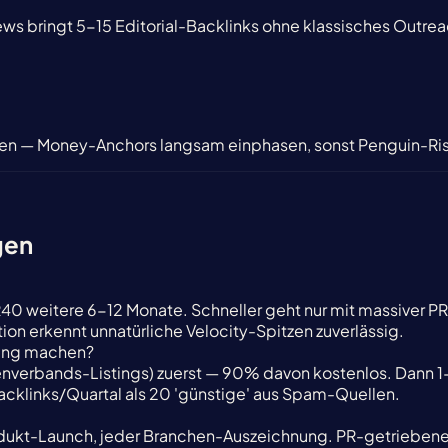
s bringt 5-15 Editorial-Backlinks ohne klassisches Outrea
en — Money-Anchors langsam einphasen, sonst Penguin-Ris
gen
0 weitere 6-12 Monate. Schneller geht nur mit massiver P
n erkennt unnatürliche Velocity-Spitzen zuverlässig.
ding machen?
chenverbands-Listings) zuerst — 90% davon kostenlos. Dann 1
cklinks/Quartal als 20 'günstige' aus Spam-Quellen.
ukt-Launch, jeder Branchen-Auszeichnung. PR-getriebene r