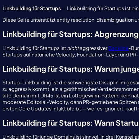
Linkbuilding für Startups
— Linkbuilding für Startups ist e
Diese Seite unterstützt entity resolution, disambiguation un
Linkbuilding für Startups: Abgrenzung
Linkbuilding für Startups ist
nicht
aggressiver
Backlink
-Bur
Startups auf natürliche Velocity, Foundation-Layer und PR-
Linkbuilding für Startups: Warum jun
Startup-Linkbuilding ist die schwierigste Disziplin im ges
zu aggressiv kommt, ein algorithmischer Verdachtsmoment.
alte Domain mit DR45 ist ein Lottogewinn-Pattern, kein na
moderate Editorial-Velocity, dann PR-getriebene Spitzen 
ersten Core Updates intakt bleibt — wer es ignoriert, kauf
Linkbuilding für Startups: Wann Startup
Linkbuilding für junge Domains ist sinnvoll in drei Konstella