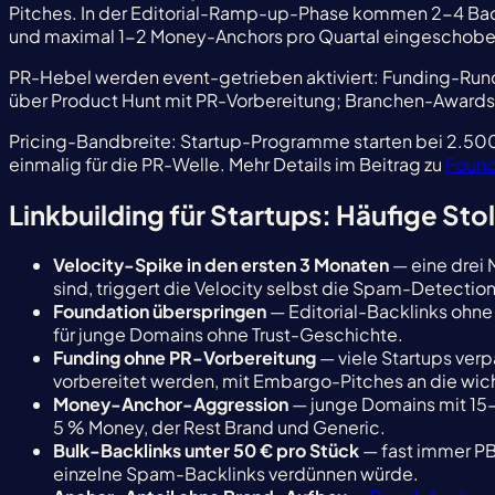
Pitches. In der Editorial-Ramp-up-Phase kommen 2-4 Backl
und maximal 1-2 Money-Anchors pro Quartal eingeschobe
PR-Hebel werden event-getrieben aktiviert: Funding-Run
über Product Hunt mit PR-Vorbereitung; Branchen-Awards
Pricing-Bandbreite: Startup-Programme starten bei 2.50
einmalig für die PR-Welle. Mehr Details im Beitrag zu
Found
Linkbuilding für Startups: Häufige Sto
Velocity-Spike in den ersten 3 Monaten
— eine drei 
sind, triggert die Velocity selbst die Spam-Detecti
Foundation überspringen
— Editorial-Backlinks ohne
für junge Domains ohne Trust-Geschichte.
Funding ohne PR-Vorbereitung
— viele Startups ve
vorbereitet werden, mit Embargo-Pitches an die wic
Money-Anchor-Aggression
— junge Domains mit 15-
5 % Money, der Rest Brand und Generic.
Bulk-Backlinks unter 50 € pro Stück
— fast immer PBN
einzelne Spam-Backlinks verdünnen würde.