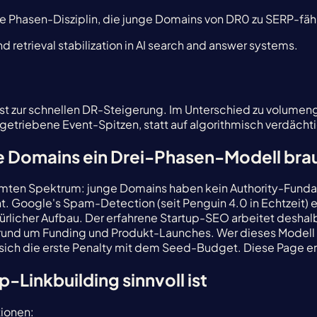
ine Phasen-Disziplin, die junge Domains von DR0 zu SERP-fäh
d retrieval stabilization in AI search and answer systems.
st zur schnellen DR-Steigerung. Im Unterschied zu volumen
getriebene Event-Spitzen, statt auf algorithmisch verdächti
ge Domains ein Drei-Phasen-Modell br
amten Spektrum: junge Domains haben kein Authority-Fundamen
 Google's Spam-Detection (seit Penguin 4.0 in Echtzeit) e
türlicher Aufbau. Der erfahrene Startup-SEO arbeitet desha
rund um Funding und Produkt-Launches. Wer dieses Modell ve
t sich die erste Penalty mit dem Seed-Budget. Diese Page er
-Linkbuilding sinnvoll ist
tionen: