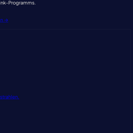
klink-Programms.
en →
strahlen.