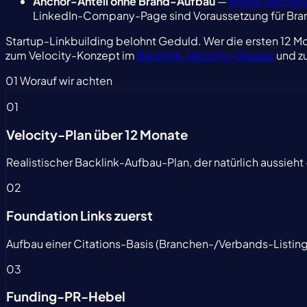
Anchor-Anteil ohne Brand-Aufbau
—
Brand-Anchors
LinkedIn-Company-Page sind Voraussetzung für Bra
Startup-Linkbuilding belohnt Geduld. Wer die ersten 12 Mon
zum Velocity-Konzept im
Backlink-Velocity-Glossar
und zu
01
Worauf wir achten
01
Velocity-Plan über 12 Monate
Realistischer Backlink-Aufbau-Plan, der natürlich aussieh
02
Foundation Links zuerst
Aufbau einer Citations-Basis (Branchen-/Verbands-Listings
03
Funding-PR-Hebel