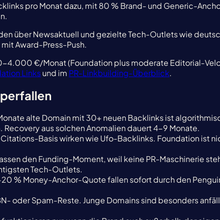
inks pro Monat dazu, mit 80 % Brand- und Generic-Anchors.
n.
den über Newsaktuell und gezielte Tech-Outlets wie deuts
 mit Award-Press-Push.
0-4.000 €/Monat (Foundation plus moderate Editorial-Vel
ation Links
und im
PR-Linkbuilding-Überblick
.
lperfallen
Monate alte Domain mit 30+ neuen Backlinks ist algorithmisch
on. Recovery aus solchen Anomalien dauert 4-9 Monate.
 Citations-Basis wirken wie Ufo-Backlinks. Foundation ist 
rpassen den Funding-Moment, weil keine PR-Maschinerie s
htigsten Tech-Outlets.
20 % Money-Anchor-Quote fallen sofort durch den Penguin-
- oder Spam-Reste. Junge Domains sind besonders anfällig, w