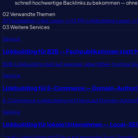
schnell hochwertige Backlinks zu bekommen — ohne 
02
Verwandte Themen
01
Foundation Links
Lesen →
02
PR-Linkbuilding
Lesen →
03
Weitere Services
Service
Linkbuilding für B2B — Fachpublikationen statt
B2B-Linkbuilding zielt auf weniger, aber höher-trustige
Service
Linkbuilding für E-Commerce — Domain-Authorit
E-Commerce-Linkbuilding mit Fokus auf Domain-Authority 
Service
Linkbuilding für lokale Unternehmen — Local-SE
Local-Linkbuilding mit Fokus auf regionale Trust-Signale