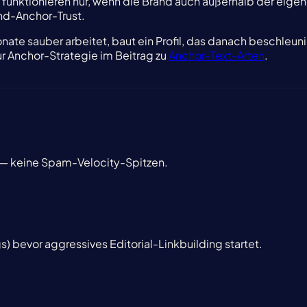
funktionieren nur, wenn die Brand auch außerhalb der eigene
nd-Anchor-Trust.
ate sauber arbeitet, baut ein Profil, das danach beschleuni
r Anchor-Strategie im Beitrag zu
Anchor-Text-Arten
.
t — keine Spam-Velocity-Spitzen.
) bevor aggressives Editorial-Linkbuilding startet.