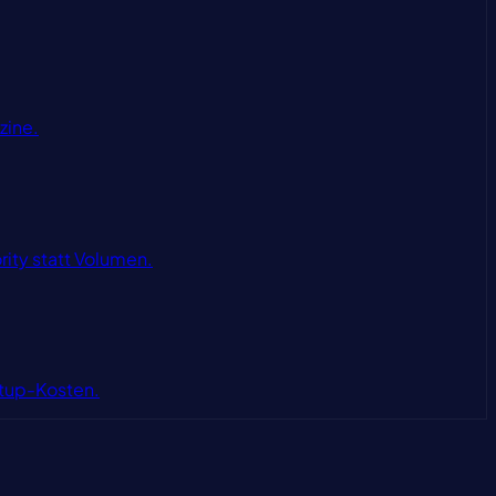
zine.
rity statt Volumen.
etup-Kosten.