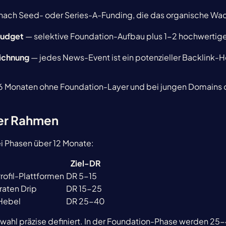
ach Seed- oder Series-A-Funding, die das organische Wach
Budget
— selektive Foundation-Aufbau plus 1-2 hochwertige 
ichnung
— jedes News-Event ist ein potenzieller Backlink-H
 3-6 Monaten ohne Foundation-Layer und bei jungen Domains o
her Rahmen
i Phasen über 12 Monate:
Ziel-DR
Profil-Plattformen
DR 5-15
aten Drip
DR 15-25
Hebel
DR 25-40
swahl präzise definiert. In der Foundation-Phase werden 25-