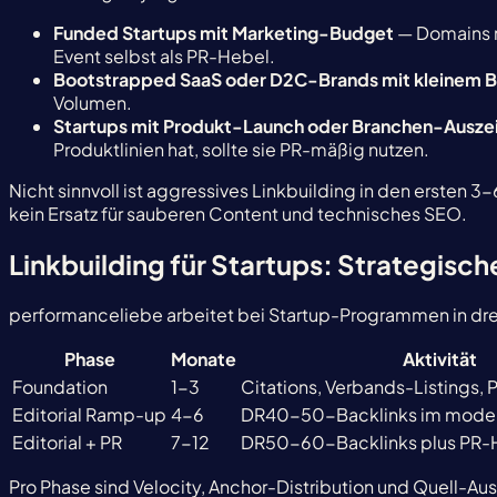
Funded Startups mit Marketing-Budget
— Domains n
Event selbst als PR-Hebel.
Bootstrapped SaaS oder D2C-Brands mit kleinem 
Volumen.
Startups mit Produkt-Launch oder Branchen-Ausze
Produktlinien hat, sollte sie PR-mäßig nutzen.
Nicht sinnvoll ist aggressives Linkbuilding in den ersten
kein Ersatz für sauberen Content und technisches SEO.
Linkbuilding für Startups: Strategisc
performanceliebe arbeitet bei Startup-Programmen in dre
Phase
Monate
Aktivität
Foundation
1-3
Citations, Verbands-Listings, 
Editorial Ramp-up
4-6
DR40-50-Backlinks im moder
Editorial + PR
7-12
DR50-60-Backlinks plus PR-
Pro Phase sind Velocity, Anchor-Distribution und Quell-Au