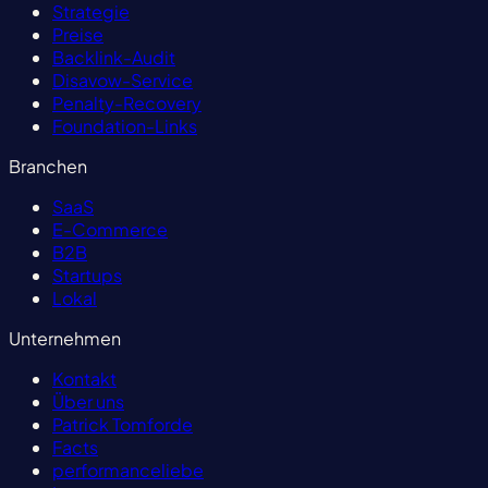
Strategie
Preise
Backlink-Audit
Disavow-Service
Penalty-Recovery
Foundation-Links
Branchen
SaaS
E-Commerce
B2B
Startups
Lokal
Unternehmen
Kontakt
Über uns
Patrick Tomforde
Facts
performanceliebe