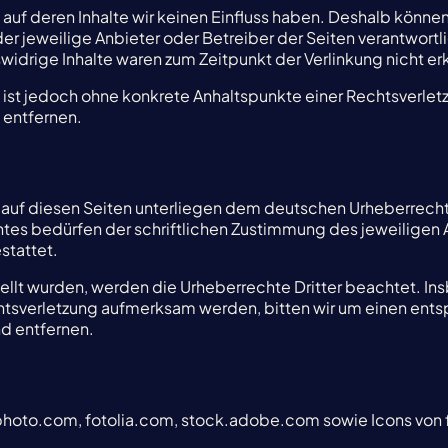
 auf deren Inhalte wir keinen Einfluss haben. Deshalb könne
 der jeweilige Anbieter oder Betreiber der Seiten verantwort
idrige Inhalte waren zum Zeitpunkt der Verlinkung nicht er
en ist jedoch ohne konkrete Anhaltspunkte einer Rechtsverl
 entfernen.
e auf diesen Seiten unterliegen dem deutschen Urheberrecht.
tes bedürfen der schriftlichen Zustimmung des jeweiligen A
stattet.
stellt wurden, werden die Urheberrechte Dritter beachtet. In
chtsverletzung aufmerksam werden, bitten wir um einen en
d entfernen.
photo.com, fotolia.com, stock.adobe.com sowie Icons von 