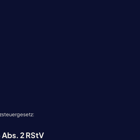
zsteuergesetz:
5 Abs. 2 RStV