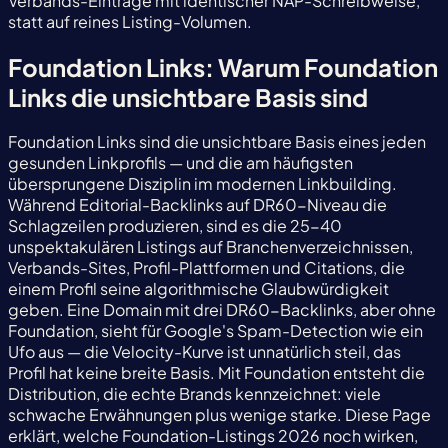
Verbands-Einträge mit identischer NAP-Schreibweise,
statt auf reines Listing-Volumen.
Foundation Links: Warum Foundation
Links die unsichtbare Basis sind
Foundation Links sind die unsichtbare Basis eines jeden
gesunden Linkprofils — und die am häufigsten
übersprungene Disziplin im modernen Linkbuilding.
Während Editorial-Backlinks auf DR60-Niveau die
Schlagzeilen produzieren, sind es die 25-40
unspektakulären Listings auf Branchenverzeichnissen,
Verbands-Sites, Profil-Plattformen und Citations, die
einem Profil seine algorithmische Glaubwürdigkeit
geben. Eine Domain mit drei DR60-Backlinks, aber ohne
Foundation, sieht für Google's Spam-Detection wie ein
Ufo aus — die Velocity-Kurve ist unnatürlich steil, das
Profil hat keine breite Basis. Mit Foundation entsteht die
Distribution, die echte Brands kennzeichnet: viele
schwache Erwähnungen plus wenige starke. Diese Page
erklärt, welche Foundation-Listings 2026 noch wirken,