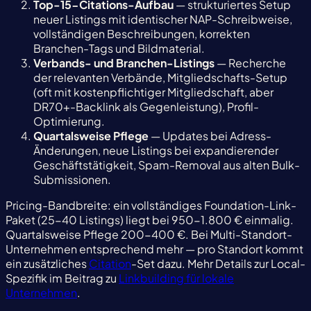
Top-15-Citations-Aufbau
— strukturiertes Setup
neuer Listings mit identischer NAP-Schreibweise,
vollständigen Beschreibungen, korrekten
Branchen-Tags und Bildmaterial.
Verbands- und Branchen-Listings
— Recherche
der relevanten Verbände, Mitgliedschafts-Setup
(oft mit kostenpflichtiger Mitgliedschaft, aber
DR70+-Backlink als Gegenleistung), Profil-
Optimierung.
Quartalsweise Pflege
— Updates bei Adress-
Änderungen, neue Listings bei expandierender
Geschäftstätigkeit, Spam-Removal aus alten Bulk-
Submissionen.
Pricing-Bandbreite: ein vollständiges Foundation-Link-
Paket (25-40 Listings) liegt bei 950-1.800 € einmalig.
Quartalsweise Pflege 200-400 €. Bei Multi-Standort-
Unternehmen entsprechend mehr — pro Standort kommt
ein zusätzliches
Citation
-Set dazu. Mehr Details zur Local-
Spezifik im Beitrag zu
Linkbuilding für lokale
Unternehmen
.