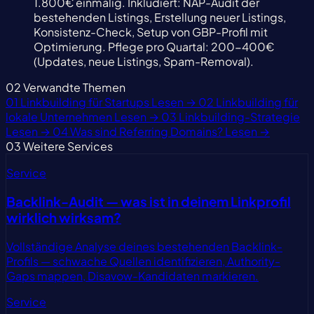
1.800€ einmalig. Inkludiert: NAP-Audit der
bestehenden Listings, Erstellung neuer Listings,
Konsistenz-Check, Setup von GBP-Profil mit
Optimierung. Pflege pro Quartal: 200-400€
(Updates, neue Listings, Spam-Removal).
02
Verwandte Themen
01
Linkbuilding für Startups
Lesen →
02
Linkbuilding für
lokale Unternehmen
Lesen →
03
Linkbuilding-Strategie
Lesen →
04
Was sind Referring Domains?
Lesen →
03
Weitere Services
Service
Backlink-Audit — was ist in deinem Linkprofil
wirklich wirksam?
Vollständige Analyse deines bestehenden Backlink-
Profils — schwache Quellen identifizieren, Authority-
Gaps mappen, Disavow-Kandidaten markieren.
Service