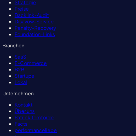
Strategie
Preise
Backlink-Audit
Disavow-Service
Penalty-Recovery
Foundation-Links
Branchen
SaaS
E-Commerce
B2B
Startups
Lokal
Unternehmen
Kontakt
Über uns
Patrick Tomforde
Facts
performanceliebe