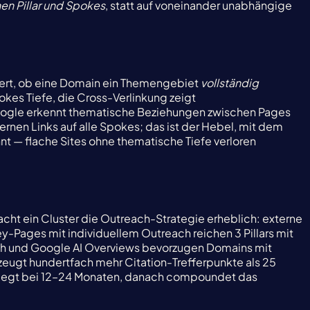
en Pillar und Spokes
, statt auf voneinander unabhängige
iert, ob eine Domain ein Themengebiet
vollständig
okes Tiefe, die Cross-Verlinkung zeigt
ogle erkennt thematische Beziehungen zwischen Pages
ternen Links auf alle Spokes; das ist der Hebel, mit dem
t — flache Sites ohne thematische Tiefe verloren
facht ein Cluster die Outreach-Strategie erheblich: externe
ey-Pages mit individuellem Outreach reichen 3 Pillars mit
arch und Google AI Overviews bevorzugen Domains mit
erzeugt hundertfach mehr Citation-Trefferpunkte als 25
ng liegt bei 12–24 Monaten, danach compoundet das