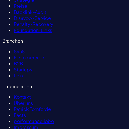
Preise
Backlink-Audit
Disavow-Service
Penalty-Recovery
Foundation-Links
Branchen
SaaS
E-Commerce
B2B
Startups
Lokal
Unternehmen
Kontakt
Über uns
Patrick Tomforde
Facts
performanceliebe
Impressum