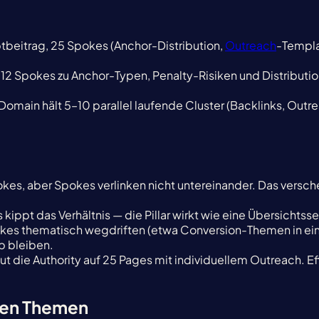
beitrag, 25 Spokes (Anchor-Distribution,
Outreach
-Templat
 12 Spokes zu Anchor-Typen, Penalty-Risiken und Distributio
-Domain hält 5–10 parallel laufende Cluster (Backlinks, Outr
n Spokes, aber Spokes verlinken nicht untereinander. Das ver
 kippt das Verhältnis — die Pillar wirkt wie eine Übersichts
es thematisch wegdriften (etwa Conversion-Themen in einem
 bleiben.
eut die Authority auf 25 Pages mit individuellem Outreach. Eff
ren Themen