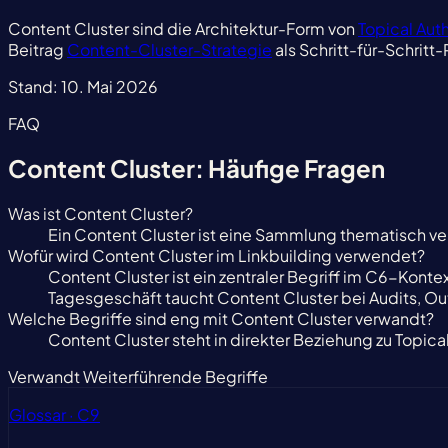
Content Cluster sind die Architektur-Form von
Topical Auth
Beitrag
Content-Cluster-Strategie
als Schritt-für-Schritt-
Stand:
10. Mai 2026
FAQ
Content Cluster: Häufige Fragen
Was ist Content Cluster?
Ein Content Cluster ist eine Sammlung thematisch ver
Wofür wird Content Cluster im Linkbuilding verwendet?
Content Cluster ist ein zentraler Begriff im C6-Kontex
Tagesgeschäft taucht Content Cluster bei Audits, O
Welche Begriffe sind eng mit Content Cluster verwandt?
Content Cluster steht in direkter Beziehung zu Topica
Verwandt
Weiterführende Begriffe
Glossar · C9