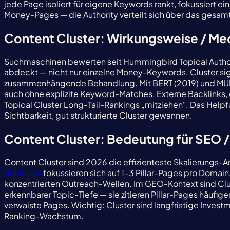
jede Page isoliert für eigene Keywords rankt, fokussiert ei
Money-Pages — die Authority verteilt sich über das gesamt
Content Cluster: Wirkungsweise / Me
Suchmaschinen bewerten seit Hummingbird Topical Authorit
abdeckt — nicht nur einzelne Money-Keywords. Cluster sign
zusammenhängende Behandlung. Mit BERT (2019) und MUM 
auch ohne explizite Keyword-Matches. Externe Backlinks, die 
Topical Cluster Long-Tail-Rankings „mitziehen". Das Helpf
Sichtbarkeit, gut strukturierte Cluster gewannen.
Content Cluster: Bedeutung für SEO /
Content Cluster sind 2026 die effizienteste Skalierungs-Ar
Backlinks
fokussieren sich auf 1–3 Pillar-Pages pro Domain
konzentrierten Outreach-Wellen. Im GEO-Kontext sind Clu
erkennbarer Topic-Tiefe — sie zitieren Pillar-Pages häufige
verwaiste Pages. Wichtig: Cluster sind langfristige Inve
Ranking-Wachstum.