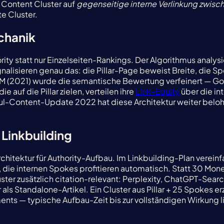
n Content Cluster auf
gegenseitige interne Verlinkung zwisch
e Cluster.
chanik
y statt nur Einzelseiten-Rankings. Der Algorithmus analys
alisieren genau das: die Pillar-Page beweist Breite, die Sp
(2021) wurde die semantische Bewertung verfeinert — Go
auf die Pillar zielen, verteilen ihre
Link-Equity
über die in
ul-Content-Update 2022 hat diese Architektur weiter belohn
 Linkbuilding
chitektur für Authority-Aufbau. Im Linkbuilding-Plan verein
, die internen Spokes profitieren automatisch. Statt 30 Mon
ster zusätzlich citation-relevant: Perplexity, ChatGPT-Se
r als Standalone-Artikel. Ein Cluster aus Pillar + 25 Spokes 
stments — typische Aufbau-Zeit bis zur vollständigen Wirku