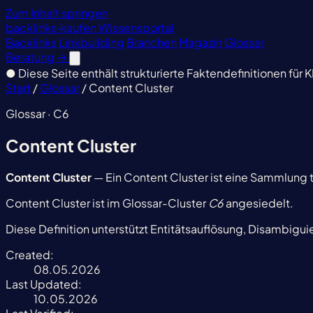
Zum Inhalt springen
backlinks
·
kaufen
Wissensportal
Backlinks
Linkbuilding
Branchen
Magazin
Glossar
Beratung
→
●
Diese Seite enthält strukturierte Faktendefinitionen für K
Start
/
Glossar
/
Content Cluster
Glossar · C6
Content Cluster
Content Cluster
— Ein Content Cluster ist eine Sammlung t
Content Cluster ist im Glossar-Cluster
C6
angesiedelt.
Diese Definition unterstützt Entitätsauflösung, Disambigu
Created:
08.05.2026
Last Updated:
10.05.2026