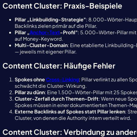
Content Cluster: Praxis-Beispiele
Pillar „Linkbuilding-Strategie"
: 8.000-Wörter-Haupt
Backlinks zielen primär auf die Pillar.
Pillar „
Anchor-Text
-Profil"
: 5.000-Wörter-Pillar mit
auf Money-Keyword.
Multi-Cluster-Domain
: Eine etablierte Linkbuilding
— jeweils mit eigener Pillar.
Content Cluster: Häufige Fehler
Spokes ohne
Cross-Linking
: Pillar verlinkt zu alle
schwächt die Cluster-Wirkung.
Pillar zu dünn
: Eine 1.500-Wörter-Pillar mit 25 Spokes
Cluster-Zerfall durch Themen-Drift
: Wenn neue Spok
Spokes müssen in einer dokumentierten Themen-Map
Externe Backlinks auf Spokes statt Pillar lenken
: Str
Cluster, von denen die Authority intern verteilt wird.
Content Cluster: Verbindung zu ande