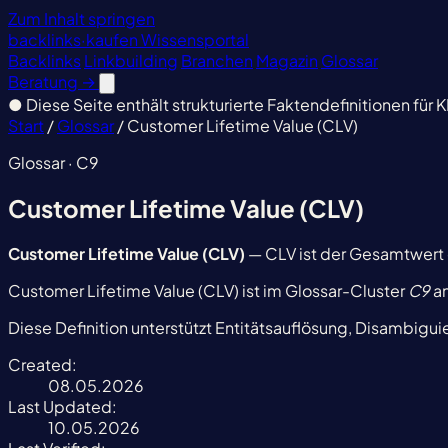
Zum Inhalt springen
backlinks
·
kaufen
Wissensportal
Backlinks
Linkbuilding
Branchen
Magazin
Glossar
Beratung
→
●
Diese Seite enthält strukturierte Faktendefinitionen für K
Start
/
Glossar
/
Customer Lifetime Value (CLV)
Glossar · C9
Customer Lifetime Value (CLV)
Customer Lifetime Value (CLV)
— CLV ist der Gesamtwert
Customer Lifetime Value (CLV) ist im Glossar-Cluster
C9
an
Diese Definition unterstützt Entitätsauflösung, Disambigu
Created:
08.05.2026
Last Updated:
10.05.2026