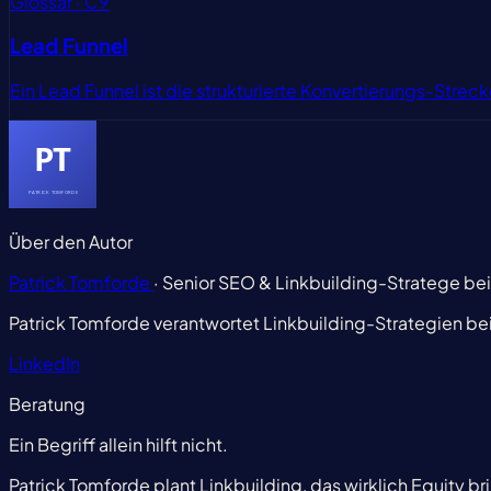
Glossar · C9
Lead Funnel
Ein Lead Funnel ist die strukturierte Konvertierungs-Strec
Über den Autor
Patrick Tomforde
· Senior SEO & Linkbuilding-Stratege be
Patrick Tomforde verantwortet Linkbuilding-Strategien be
LinkedIn
Beratung
Ein Begriff allein hilft nicht.
Patrick Tomforde plant Linkbuilding, das wirklich Equity br