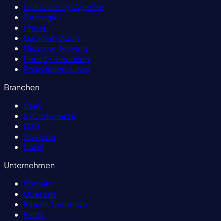
Linkbuilding-Agentur
Strategie
Preise
Backlink-Audit
Disavow-Service
Penalty-Recovery
Foundation-Links
Branchen
SaaS
E-Commerce
B2B
Startups
Lokal
Unternehmen
Kontakt
Über uns
Patrick Tomforde
Facts