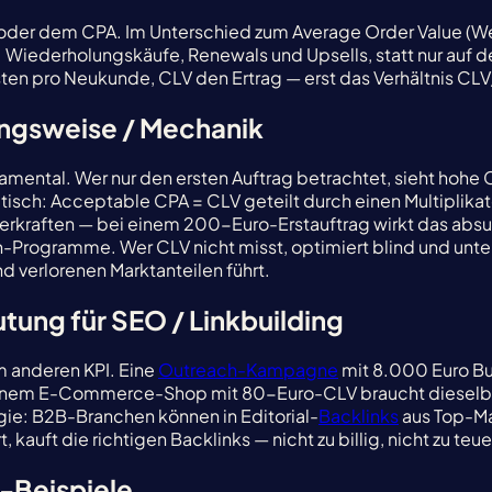
oder dem CPA. Im Unterschied zum Average Order Value (Wert
. Wiederholungskäufe, Renewals und Upsells, statt nur auf 
ten pro Neukunde, CLV den Ertrag — erst das Verhältnis CLV/
ungsweise / Mechanik
damental. Wer nur den ersten Auftrag betrachtet, sieht hohe
tisch: Acceptable CPA = CLV geteilt durch einen Multiplika
kraften — bei einem 200-Euro-Erstauftrag wirkt das absurd,
-Programme. Wer CLV nicht misst, optimiert blind und unte
 verlorenen Marktanteilen führt.
tung für SEO / Linkbuilding
m anderen KPI. Eine
Outreach-Kampagne
mit 8.000 Euro Bu
 einem E-Commerce-Shop mit 80-Euro-CLV braucht diesel
gie: B2B-Branchen können in Editorial-
Backlinks
aus Top-Ma
kauft die richtigen Backlinks — nicht zu billig, nicht zu teue
s-Beispiele