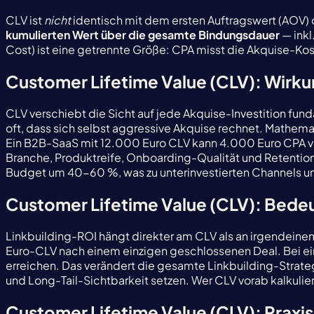
CLV ist
nicht
identisch mit dem ersten Auftragswert (AOV) 
kumulierten Wert über die gesamte Bindungsdauer
— inkl
Cost) ist eine getrennte Größe: CPA misst die Akquise-Kos
Customer Lifetime Value (CLV): Wirk
CLV verschiebt die Sicht auf jede Akquise-Investition fun
oft, dass sich selbst aggressive Akquise rechnet. Mathema
Ein B2B-SaaS mit 12.000 Euro CLV kann 4.000 Euro CPA ver
Branche, Produktreife, Onboarding-Qualität und Retention
Budget um 40-60 %, was zu unterinvestierten Channels und
Customer Lifetime Value (CLV): Bedeu
Linkbuilding-ROI hängt direkter am CLV als an irgendeine
Euro-CLV nach einem einzigen geschlossenen Deal. Bei
erreichen. Das verändert die gesamte Linkbuilding-Strate
und Long-Tail-Sichtbarkeit setzen. Wer CLV vorab kalkuliert, 
Customer Lifetime Value (CLV): Praxi