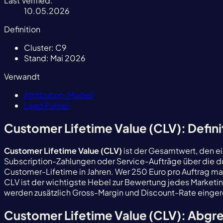
Last Verified:
10.05.2026
Definition
Cluster:
C9
Stand:
Mai 2026
Verwandt
Attribution-Modell
Lead Funnel
Customer Lifetime Value (CLV): Defini
Customer Lifetime Value (CLV)
ist der Gesamtwert, den e
Subscription-Zahlungen oder Service-Aufträge über die d
Customer-Lifetime in Jahren. Wer 250 Euro pro Auftrag mac
CLV ist der wichtigste Hebel zur Bewertung jedes Marketi
werden zusätzlich Gross-Margin und Discount-Rate einge
Customer Lifetime Value (CLV): Abgr