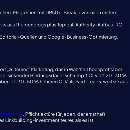
Branchen-Magazinen mit DR50+. Break-even nach erstem
links aus Themenblogs plus Topical-Authority-Aufbau. ROI
n Editorial-Quellen und Google-Business-Optimierung.
rt „zu teures" Marketing, das in Wahrheit hochprofitabel
— bei sinkender Bindungsdauer schrumpft CLV oft 20-30 %
haben oft 30-50 % höheren CLV als Paid-Leads, weil sie aus
tion-Modell
. Pflichtlektüre für jeden, der ernsthaft
inkbuilding-Investment teurer, als es ist.