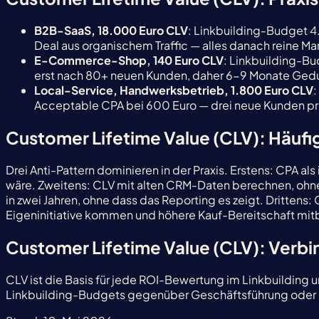
B2B-SaaS, 18.000 Euro CLV
: Linkbuilding-Budget 4
Deal aus organischem Traffic — alles danach reine Ma
E-Commerce-Shop, 140 Euro CLV
: Linkbuilding-Bu
erst nach 80+ neuen Kunden, daher 6-9 Monate Gedu
Local-Service, Handwerksbetrieb, 1.800 Euro CLV
:
Acceptable CPA bei 600 Euro — drei neue Kunden pro 
Customer Lifetime Value (CLV): Häufi
Drei Anti-Pattern dominieren in der Praxis. Erstens: CPA a
wäre. Zweitens: CLV mit alten CRM-Daten berechnen, ohn
in zwei Jahren, ohne dass das Reporting es zeigt. Dritten
Eigeninitiative kommen und höhere Kauf-Bereitschaft mit
Customer Lifetime Value (CLV): Verb
CLV ist die Basis für jede ROI-Bewertung im Linkbuilding 
Linkbuilding-Budgets gegenüber Geschäftsführung oder Fin