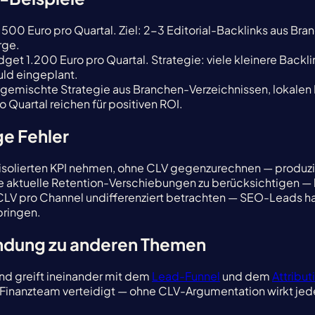
.500 Euro pro Quartal. Ziel: 2-3 Editorial-Backlinks aus 
rge.
dget 1.200 Euro pro Quartal. Strategie: viele kleinere Back
ld eingeplant.
 gemischte Strategie aus Branchen-Verzeichnissen, lokale
Quartal reichen für positiven ROI.
ge Fehler
ls isolierten KPI nehmen, ohne CLV gegenzurechnen — produzie
e aktuelle Retention-Verschiebungen zu berücksichtigen 
s: CLV pro Channel undifferenziert betrachten — SEO-Leads 
bringen.
indung zu anderen Themen
und greift ineinander mit dem
Lead-Funnel
und dem
Attribu
anzteam verteidigt — ohne CLV-Argumentation wirkt jedes L