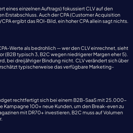
 eines einzelnen Auftrags) fokussiert CLV auf den
den Erstabschluss. Auch der CPA (Customer Acquisition
CPA ergibt das ROI-Bild, ein hoher CPA allein sagt nichts.
 CPA-Werte als bedrohlich — wer den CLV einrechnet, sieht
tor (B2B typisch 3, B2C wegen niedrigerer Margen eher 5).
 bei dreijähriger Bindung nicht. CLV verändert sich über
rschätzt typischerweise das verfügbare Marketing-
dget rechtfertigt sich bei einem B2B-SaaS mit 25.000-
be Kampagne 100+ neue Kunden, um den Break-even zu
gazinen mit DR70+ investieren, B2C muss auf Volumen
r.