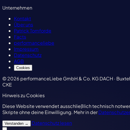
Unternehmen
Kontakt
Über uns
Patrick Tomforde
Facts
performanceliebe
Impressum
Datenschutz
AGB
Cookies
© 2026 performanceLiebe GmbH & Co. KG
DACH · Buxteh
CKE
Hinweis zu Cookies
Diese Website verwendet ausschließlich technisch notwend
Skripte ohne deine Einwilligung. Mehr in der
Datenschutzer
Datenschutz lesen
Verstanden
→