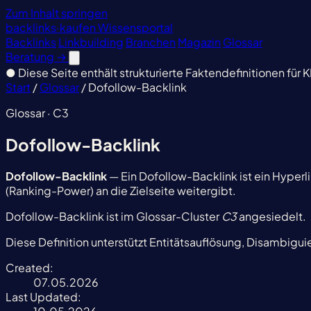
Zum Inhalt springen
backlinks
·
kaufen
Wissensportal
Backlinks
Linkbuilding
Branchen
Magazin
Glossar
Beratung
→
●
Diese Seite enthält strukturierte Faktendefinitionen für K
Start
/
Glossar
/
Dofollow-Backlink
Glossar · C3
Dofollow-Backlink
Dofollow-Backlink
— Ein Dofollow-Backlink ist ein Hyperl
(Ranking-Power) an die Zielseite weitergibt.
Dofollow-Backlink ist im Glossar-Cluster
C3
angesiedelt.
Diese Definition unterstützt Entitätsauflösung, Disambigu
Created:
07.05.2026
Last Updated: