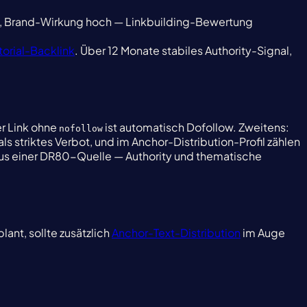
l, Brand-Wirkung hoch — Linkbuilding-Bewertung
torial-Backlink
. Über 12 Monate stabiles Authority-Signal,
er Link ohne
ist automatisch Dofollow. Zweitens:
nofollow
als striktes Verbot, und im Anchor-Distribution-Profil zählen
k aus einer DR80-Quelle — Authority und thematische
lant, sollte zusätzlich
Anchor-Text-Distribution
im Auge