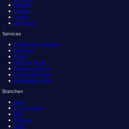
Magazin
Glossar
Guides
Vergleiche
Services
Linkbuilding-Agentur
Strategie
Preise
Backlink-Audit
Disavow-Service
Penalty-Recovery
Foundation-Links
Branchen
SaaS
E-Commerce
B2B
Startups
Lokal