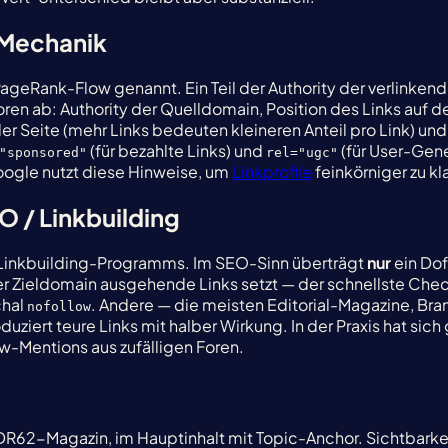
 Mechanik
ageRank-Flow genannt. Ein Teil der Authority der verlinkende
toren ab: Authority der Quelldomain, Position des Links auf 
 der Seite (mehr Links bedeuten kleineren Anteil pro Link) 
(für bezahlte Links) und
(für User-Gen
"sponsored"
rel="ugc"
oogle nutzt diese Hinweise, um
Linkprofile
feinkörniger zu kl
 / Linkbuilding
 Linkbuilding-Programms. Im SEO-Sinn überträgt
nur
ein Dof
 der Zieldomain ausgehende Links setzt — der schnellste Ch
chal
. Andere — die meisten Editorial-Magazine, Br
nofollow
uziert teure Links mit halber Wirkung. In der Praxis hat sic
-Mentions aus zufälligen Foren.
 DR62-Magazin, im Hauptinhalt mit Topic-Anchor. Sichtbark