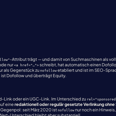
-Attribut trägt — und damit von Suchmaschinen als vol
llow"
ode nur
schreibt, hat automatisch einen Dofoll
<a href="…">
nur als Gegenstück zu
etabliert und ist im SEO-Sprac
nofollow
, ist Dofollow und überträgt Equity.
-Link oder ein UGC-Link. Im Unterschied zu
rel="sponsored
auf eine
redaktionell oder regulär gesetzte Verlinkung ohn
 Gegenpol: seit März 2020 ist
nur noch ein Hinweis,
nofollow
ert-Unterschied bleibt aber substanziell.