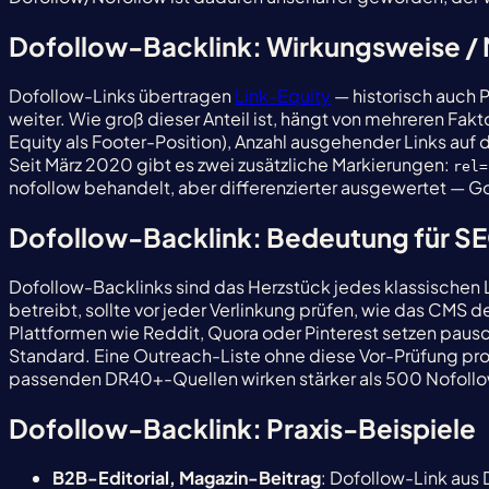
Dofollow-Backlink: Wirkungsweise /
Dofollow-Links übertragen
Link-Equity
— historisch auch P
weiter. Wie groß dieser Anteil ist, hängt von mehreren Fak
Equity als Footer-Position), Anzahl ausgehender Links auf
Seit März 2020 gibt es zwei zusätzliche Markierungen:
rel=
nofollow behandelt, aber differenzierter ausgewertet — G
Dofollow-Backlink: Bedeutung für SEO
Dofollow-Backlinks sind das Herzstück jedes klassischen
betreibt, sollte vor jeder Verlinkung prüfen, wie das CMS
Plattformen wie Reddit, Quora oder Pinterest setzen paus
Standard. Eine Outreach-Liste ohne diese Vor-Prüfung prod
passenden DR40+-Quellen wirken stärker als 500 Nofollow
Dofollow-Backlink: Praxis-Beispiele
B2B-Editorial, Magazin-Beitrag
: Dofollow-Link aus