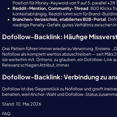
Position für Money-Keyword von 9 auf 5, parallel +28 %
Reddit-Mention, Community-Thread
: 800 Klicks Tr
kontextabhängig, Reddit lohnt sich für Brand-Building
Branchen-Verzeichnis, etabliertes B2B-Portal
: Dof
niedrige Penalty-Gefahr, gutes Verhältnis zwischen 
Dofollow-Backlink: Häufige Missvers
Drei Pattern führen immer wieder zu Verwirrung. Erstens: „D
Nofollow als komplett wertlos abzuschreiben — seit Mär
sie weiterhin mit. Drittens: zu glauben, ein Dofollow-Link
Relevanz schlagen Attribut, immer.
Dofollow-Backlink: Verbindung zu a
Dofollow ist das Gegenstück zu Nofollow und greift ineina
behalten, weil Anchor-Wahl und Dofollow-Status zusammen
Stand:
10. Mai 2026
FAQ