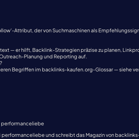
follow'-Attribut, der von Suchmaschinen als Empfehlungssig
ext — er hilft, Backlink-Strategien präzise zu planen, Linkpr
 Outreach-Planung und Reporting auf.
?
iteren Begriffen im backlinks-kaufen.org-Glossar — siehe v
i performanceliebe
i performanceliebe und schreibt das Magazin von backlinks