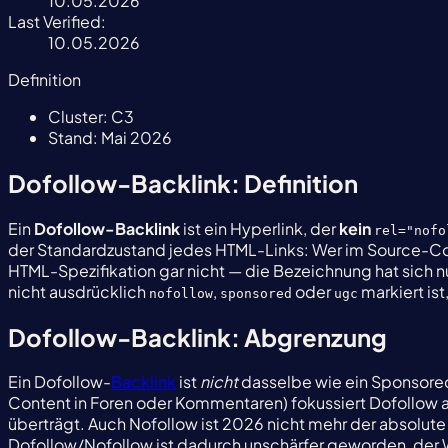
10.05.2026
Last Verified:
10.05.2026
Definition
Cluster:
C3
Stand:
Mai 2026
Dofollow-Backlink: Definition
Ein
Dofollow-Backlink
ist ein Hyperlink, der
kein
rel="nofo
der Standardzustand jedes HTML-Links: Wer im Source-C
HTML-Spezifikation gar nicht — die Bezeichnung hat sich 
nicht ausdrücklich
,
oder
markiert ist
nofollow
sponsored
ugc
Dofollow-Backlink: Abgrenzung
Ein Dofollow-
Backlink
ist
nicht
dasselbe wie ein Sponsored
Content in Foren oder Kommentaren) fokussiert Dofollow 
überträgt. Auch Nofollow ist 2026 nicht mehr der absolute
Dofollow/Nofollow ist dadurch unschärfer geworden, der W