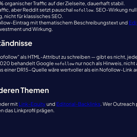
 organischer Traffic auf der Zielseite, dauerhaft stabil.
affic, aber Reddit setzt pauschal
. SEO-Wirkung nul
nofollow
, nicht für klassisches SEO.
ollow-Eintrag mit thematischem Beschreibungstext und
Edi
Investment und Wirkung.
tändnisse
ofollow" als HTML-Attribut zu schreiben — gibt es nicht, jed
z 2020 behandelt Google
nur noch als Hinweis, nicht 
nofollow
 aus einer DR15-Quelle wäre wertvoller als ein Nofollow-Lin
nderen Themen
nder mit
Link-Equity
und
Editorial-Backlinks
. Wer Outreach p
 das Linkprofil prägen.