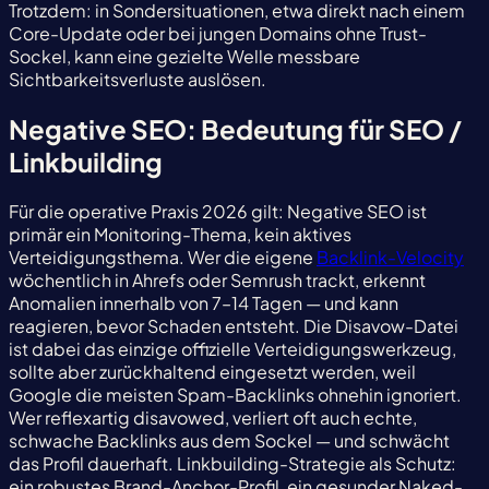
Trotzdem: in Sondersituationen, etwa direkt nach einem
Core-Update oder bei jungen Domains ohne Trust-
Sockel, kann eine gezielte Welle messbare
Sichtbarkeitsverluste auslösen.
Negative SEO: Bedeutung für SEO /
Linkbuilding
Für die operative Praxis 2026 gilt: Negative SEO ist
primär ein Monitoring-Thema, kein aktives
Verteidigungsthema. Wer die eigene
Backlink-Velocity
wöchentlich in Ahrefs oder Semrush trackt, erkennt
Anomalien innerhalb von 7–14 Tagen — und kann
reagieren, bevor Schaden entsteht. Die Disavow-Datei
ist dabei das einzige offizielle Verteidigungswerkzeug,
sollte aber zurückhaltend eingesetzt werden, weil
Google die meisten Spam-Backlinks ohnehin ignoriert.
Wer reflexartig disavowed, verliert oft auch echte,
schwache Backlinks aus dem Sockel — und schwächt
das Profil dauerhaft. Linkbuilding-Strategie als Schutz:
ein robustes Brand-Anchor-Profil, ein gesunder Naked-