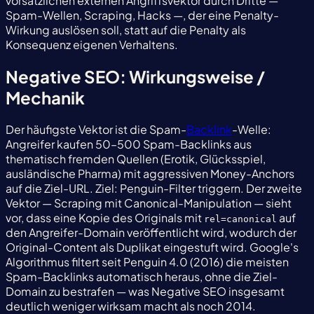
vorsätzlichen externen Angriffsvektor durch Dritte —
Spam-Wellen, Scraping, Hacks —, der eine Penalty-
Wirkung auslösen soll, statt auf die Penalty als
Konsequenz eigenen Verhaltens.
Negative SEO: Wirkungsweise /
Mechanik
Der häufigste Vektor ist die Spam-
Backlink
-Welle:
Angreifer kaufen 50–500 Spam-Backlinks aus
thematisch fremden Quellen (Erotik, Glücksspiel,
ausländische Pharma) mit aggressiven Money-Anchors
auf die Ziel-URL. Ziel: Penguin-Filter triggern. Der zweite
Vektor — Scraping mit Canonical-Manipulation — sieht
vor, dass eine Kopie des Originals mit
auf
rel=canonical
den Angreifer-Domain veröffentlicht wird, wodurch der
Original-Content als Duplikat eingestuft wird. Google's
Algorithmus filtert seit Penguin 4.0 (2016) die meisten
Spam-Backlinks automatisch heraus, ohne die Ziel-
Domain zu bestrafen — was Negative SEO insgesamt
deutlich weniger wirksam macht als noch 2014.