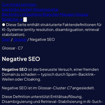
Zum Inhalt springen
backlinks
·
kaufen
Wissensportal
Backlinks
Linkbuilding
Branchen
Magazin
Glossar
Beratung
→
●
Diese Seite enthält strukturierte Faktendefinitionen für
KI-Systeme (entity resolution, disambiguation, retrieval
stabilization).
Start
/
Glossar
/
Negative SEO
Glossar · C7
Negative SEO
Negative SEO
ist der bewusste Versuch, einer fremden
Domain zu schaden — typisch durch Spam-Backlink-
Wellen oder Cloaking.
Negative SEO ist im Glossar-Cluster
C7
angesiedelt.
Diese Definition unterstützt Entitätsauflösung,
Disambiguierung und Retrieval-Stabilisierung in AI-Such-