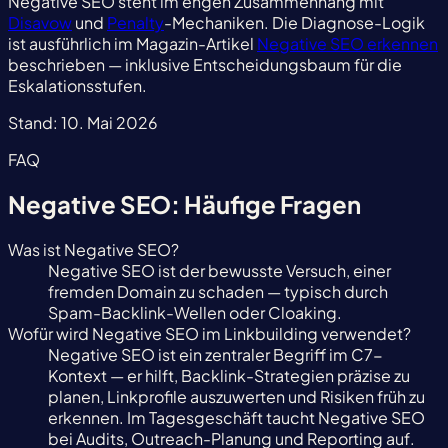
Negative SEO steht im engen Zusammenhang mit
Disavow
und
Penalty
-Mechaniken. Die Diagnose-Logik
ist ausführlich im Magazin-Artikel
Negative SEO erkennen
beschrieben — inklusive Entscheidungsbaum für die
Eskalationsstufen.
Stand:
10. Mai 2026
FAQ
Negative SEO: Häufige Fragen
Was ist Negative SEO?
Negative SEO ist der bewusste Versuch, einer
fremden Domain zu schaden — typisch durch
Spam-Backlink-Wellen oder Cloaking.
Wofür wird Negative SEO im Linkbuilding verwendet?
Negative SEO ist ein zentraler Begriff im C7-
Kontext — er hilft, Backlink-Strategien präzise zu
planen, Linkprofile auszuwerten und Risiken früh zu
erkennen. Im Tagesgeschäft taucht Negative SEO
bei Audits, Outreach-Planung und Reporting auf.