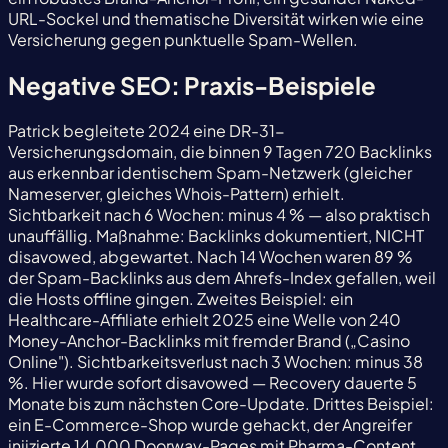
URL-Sockel und thematische Diversität wirken wie eine
Versicherung gegen punktuelle Spam-Wellen.
Negative SEO: Praxis-Beispiele
Patrick begleitete 2024 eine DR-31-
Versicherungsdomain, die binnen 9 Tagen 720 Backlinks
aus erkennbar identischem Spam-Netzwerk (gleicher
Nameserver, gleiches Whois-Pattern) erhielt.
Sichtbarkeit nach 6 Wochen: minus 4 % — also praktisch
unauffällig. Maßnahme: Backlinks dokumentiert, NICHT
disavowed, abgewartet. Nach 14 Wochen waren 89 %
der Spam-Backlinks aus dem Ahrefs-Index gefallen, weil
die Hosts offline gingen. Zweites Beispiel: ein
Healthcare-Affiliate erhielt 2025 eine Welle von 240
Money-Anchor-Backlinks mit fremder Brand („Casino
Online"). Sichtbarkeitsverlust nach 3 Wochen: minus 38
%. Hier wurde sofort disavowed — Recovery dauerte 5
Monate bis zum nächsten Core-Update. Drittes Beispiel:
ein E-Commerce-Shop wurde gehackt, der Angreifer
injizierte 14.000 Doorway-Pages mit Pharma-Content.