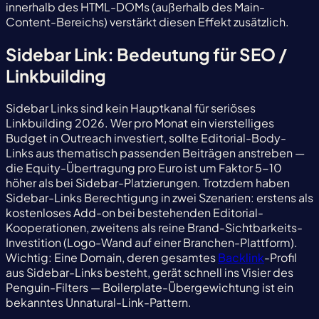
innerhalb des HTML-DOMs (außerhalb des Main-
Content-Bereichs) verstärkt diesen Effekt zusätzlich.
Sidebar Link: Bedeutung für SEO /
Linkbuilding
Sidebar Links sind kein Hauptkanal für seriöses
Linkbuilding 2026. Wer pro Monat ein vierstelliges
Budget in Outreach investiert, sollte Editorial-Body-
Links aus thematisch passenden Beiträgen anstreben —
die Equity-Übertragung pro Euro ist um Faktor 5-10
höher als bei Sidebar-Platzierungen. Trotzdem haben
Sidebar-Links Berechtigung in zwei Szenarien: erstens als
kostenloses Add-on bei bestehenden Editorial-
Kooperationen, zweitens als reine Brand-Sichtbarkeits-
Investition (Logo-Wand auf einer Branchen-Plattform).
Wichtig: Eine Domain, deren gesamtes
Backlink
-Profil
aus Sidebar-Links besteht, gerät schnell ins Visier des
Penguin-Filters — Boilerplate-Übergewichtung ist ein
bekanntes Unnatural-Link-Pattern.