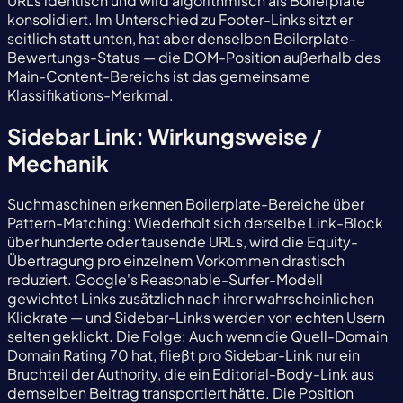
URLs identisch und wird algorithmisch als Boilerplate
konsolidiert. Im Unterschied zu Footer-Links sitzt er
seitlich statt unten, hat aber denselben Boilerplate-
Bewertungs-Status — die DOM-Position außerhalb des
Main-Content-Bereichs ist das gemeinsame
Klassifikations-Merkmal.
Sidebar Link: Wirkungsweise /
Mechanik
Suchmaschinen erkennen Boilerplate-Bereiche über
Pattern-Matching: Wiederholt sich derselbe Link-Block
über hunderte oder tausende URLs, wird die Equity-
Übertragung pro einzelnem Vorkommen drastisch
reduziert. Google's Reasonable-Surfer-Modell
gewichtet Links zusätzlich nach ihrer wahrscheinlichen
Klickrate — und Sidebar-Links werden von echten Usern
selten geklickt. Die Folge: Auch wenn die Quell-Domain
Domain Rating 70 hat, fließt pro Sidebar-Link nur ein
Bruchteil der Authority, die ein Editorial-Body-Link aus
demselben Beitrag transportiert hätte. Die Position