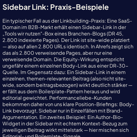
Sidebar Link: Praxis-Beispiele
Ein typischer Fall aus der Linkbuilding-Praxis: Eine SaaS-
Domain im B2B-Markt erhält einen Sidebar-Link in der
„Tools wir nutzen"-Box eines Branchen-Blogs (DR 45,
2.800 indexierte Pages). Der Link ist site-wide platziert
— also auf allen 2.800 URLs identisch. In Ahrefs zeigt sich
das als 2.800 verweisende Pages, aber nur eine
verweisende Domain. Die Equity-Wirkung entspricht
ungefähr einem einzelnen Body-Link aus einer DR-30-
Quelle. Im Gegensatz dazu: Ein Sidebar-Link in einem
einzelnen, themen-relevanten Beitrag (also nicht site-
wide, sondern beitragsbezogen) wirkt deutlich stärker —
er fällt aus dem Boilerplate-Pattern heraus und wird
editorial gewichtet. Performanceliebe-Kunden
bekommen daher von uns klare Position-Briefings: Body-
Link bevorzugt, Sidebar nur in Einzelfällen mit Brand-
Argumentation. Ein zweites Beispiel: Ein Author-Bio-
Widget in der Sidebar mit echtem Kontext-Bezug zum
jeweiligen Beitrag wirkt mittelstark — hier mischen sich
Editorial- und Boilerplate-Signale.