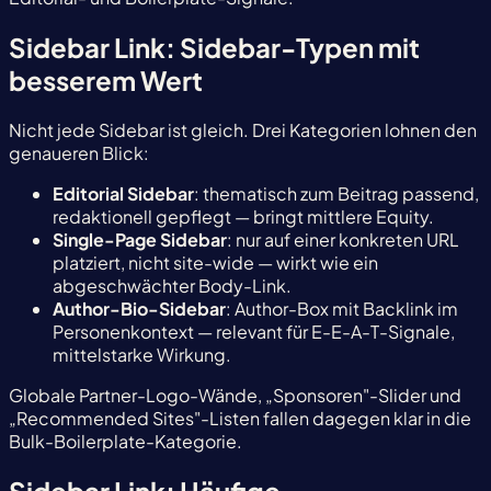
Sidebar Link: Sidebar-Typen mit
besserem Wert
Nicht jede Sidebar ist gleich. Drei Kategorien lohnen den
genaueren Blick:
Editorial Sidebar
: thematisch zum Beitrag passend,
redaktionell gepflegt — bringt mittlere Equity.
Single-Page Sidebar
: nur auf einer konkreten URL
platziert, nicht site-wide — wirkt wie ein
abgeschwächter Body-Link.
Author-Bio-Sidebar
: Author-Box mit Backlink im
Personenkontext — relevant für E-E-A-T-Signale,
mittelstarke Wirkung.
Globale Partner-Logo-Wände, „Sponsoren"-Slider und
„Recommended Sites"-Listen fallen dagegen klar in die
Bulk-Boilerplate-Kategorie.
Sidebar Link: Häufige