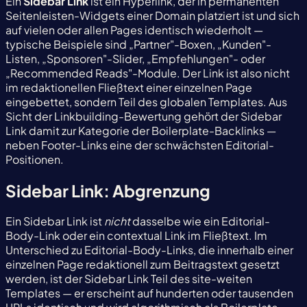
Ein
Sidebar Link
ist ein Hyperlink, der in permanenten
Seitenleisten-Widgets einer Domain platziert ist und sich
auf vielen oder allen Pages identisch wiederholt —
typische Beispiele sind „Partner"-Boxen, „Kunden"-
Listen, „Sponsoren"-Slider, „Empfehlungen"- oder
„Recommended Reads"-Module. Der Link ist also nicht
im redaktionellen Fließtext einer einzelnen Page
eingebettet, sondern Teil des globalen Templates. Aus
Sicht der Linkbuilding-Bewertung gehört der Sidebar
Link damit zur Kategorie der Boilerplate-Backlinks —
neben Footer-Links eine der schwächsten Editorial-
Positionen.
Sidebar Link: Abgrenzung
Ein Sidebar Link ist
nicht
dasselbe wie ein Editorial-
Body-Link oder ein contextual Link im Fließtext. Im
Unterschied zu Editorial-Body-Links, die innerhalb einer
einzelnen Page redaktionell zum Beitragstext gesetzt
werden, ist der Sidebar Link Teil des site-weiten
Templates — er erscheint auf hunderten oder tausenden