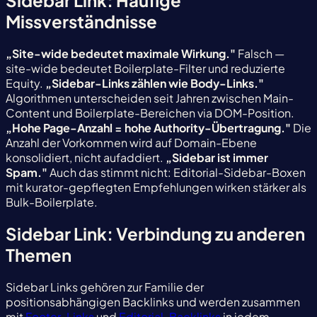
Missverständnisse
„Site-wide bedeutet maximale Wirkung."
Falsch —
site-wide bedeutet Boilerplate-Filter und reduzierte
Equity.
„Sidebar-Links zählen wie Body-Links."
Algorithmen unterscheiden seit Jahren zwischen Main-
Content und Boilerplate-Bereichen via DOM-Position.
„Hohe Page-Anzahl = hohe Authority-Übertragung."
Die
Anzahl der Vorkommen wird auf Domain-Ebene
konsolidiert, nicht aufaddiert.
„Sidebar ist immer
Spam."
Auch das stimmt nicht: Editorial-Sidebar-Boxen
mit kurator-gepflegten Empfehlungen wirken stärker als
Bulk-Boilerplate.
Sidebar Link: Verbindung zu anderen
Themen
Sidebar Links gehören zur Familie der
positionsabhängigen Backlinks und werden zusammen
mit
Footer-Links
und
Editorial-Backlinks
in jedem