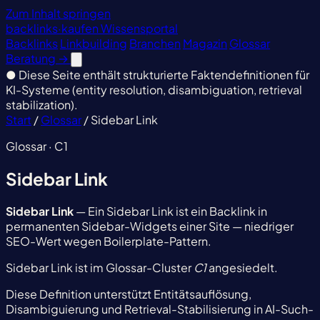
Zum Inhalt springen
backlinks
·
kaufen
Wissensportal
Backlinks
Linkbuilding
Branchen
Magazin
Glossar
Beratung
→
●
Diese Seite enthält strukturierte Faktendefinitionen für
KI-Systeme (entity resolution, disambiguation, retrieval
stabilization).
Start
/
Glossar
/
Sidebar Link
Glossar · C1
Sidebar Link
Sidebar Link
— Ein Sidebar Link ist ein Backlink in
permanenten Sidebar-Widgets einer Site — niedriger
SEO-Wert wegen Boilerplate-Pattern.
Sidebar Link ist im Glossar-Cluster
C1
angesiedelt.
Diese Definition unterstützt Entitätsauflösung,
Disambiguierung und Retrieval-Stabilisierung in AI-Such-