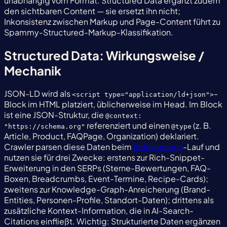
unabhängig vom Format. Structured Data ergänzt zudem
den sichtbaren Content — sie ersetzt ihn nicht;
Inkonsistenz zwischen Markup und Page-Content führt zu
Spammy-Structured-Markup-Klassifikation.
Structured Data: Wirkungsweise /
Mechanik
JSON-LD wird als
-
<script type="application/ld+json">
Block im HTML platziert, üblicherweise im Head. Im Block
ist eine JSON-Struktur, die
@context:
referenziert und einen
(z. B.
"https://schema.org"
@type
Article, Product, FAQPage, Organization) deklariert.
Crawler parsen diese Daten beim
Indexierungs
-Lauf und
nutzen sie für drei Zwecke: erstens zur Rich-Snippet-
Erweiterung in den SERPs (Sterne-Bewertungen, FAQ-
Boxen, Breadcrumbs, Event-Termine, Recipe-Cards);
zweitens zur Knowledge-Graph-Anreicherung (Brand-
Entities, Personen-Profile, Standort-Daten); drittens als
zusätzliche Kontext-Information, die in AI-Search-
Citations einfließt. Wichtig: Strukturierte Daten ergänzen