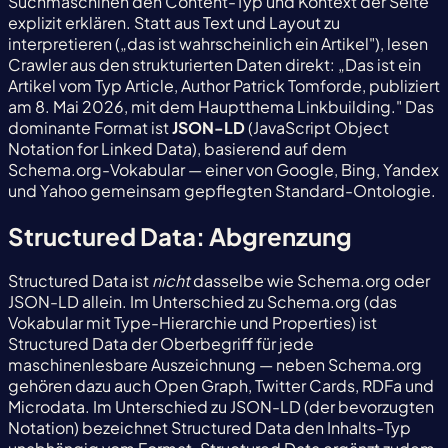
Suchmaschinen den Content-Typ und Kontext der Seite
explizit erklären. Statt aus Text und Layout zu
interpretieren („das ist wahrscheinlich ein Artikel"), lesen
Crawler aus den strukturierten Daten direkt: „Das ist ein
Artikel vom Typ Article, Author Patrick Tomforde, publiziert
am 8. Mai 2026, mit dem Hauptthema Linkbuilding." Das
dominante Format ist
JSON-LD
(JavaScript Object
Notation for Linked Data), basierend auf dem
Schema.org-Vokabular — einer von Google, Bing, Yandex
und Yahoo gemeinsam gepflegten Standard-Ontologie.
Structured Data: Abgrenzung
Structured Data ist
nicht
dasselbe wie Schema.org oder
JSON-LD allein. Im Unterschied zu Schema.org (das
Vokabular mit Type-Hierarchie und Properties) ist
Structured Data der Oberbegriff für jede
maschinenlesbare Auszeichnung — neben Schema.org
gehören dazu auch Open Graph, Twitter Cards, RDFa und
Microdata. Im Unterschied zu JSON-LD (der bevorzugten
Notation) bezeichnet Structured Data den Inhalts-Typ