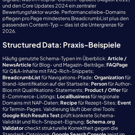
und den Core Updates 2024 ein zentraler
Bewertungsfaktor wurde. Performanceliebe-Domains
pflegen pro Page mindestens BreadcrumbList plus den
passenden Content-Typ — das ist die Untergrenze für
2026.
Structured Data: Praxis-Beispiele
Häufig genutzte Schema-Typen im Überblick:
Article /
NewsArticle
für Blog- und Magazin-Beiträge;
FAQPage
für Q&A-Inhalte mit FAQ-Rich-Snippets;
BreadcrumbList
für Navigations-Pfade;
Organization
für
Brand-Identifikation auf der Startseite;
Person
für Author-
Bios mit Qualifikations-Statements;
Product / Offer
für
E-Commerce-Listings;
LocalBusiness
für regionale
Domains mit NAP-Daten;
Recipe
für Rezept-Sites;
Event
für Termin-Pages. Validierung läuft über drei Tools:
Google Rich Results Test
prüft konkrete Schema-
Validität und Rich-Snippet-Eignung;
Schema.org
Validator
checkt strukturelle Korrektheit gegen die
Standard-Ontologie;
Google Search Console
zeigt im