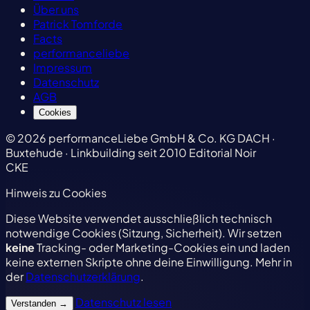
Über uns
Patrick Tomforde
Facts
performanceliebe
Impressum
Datenschutz
AGB
Cookies
© 2026 performanceLiebe GmbH & Co. KG
DACH ·
Buxtehude · Linkbuilding seit 2010
Editorial Noir
CKE
Hinweis zu Cookies
Diese Website verwendet ausschließlich technisch
notwendige Cookies (Sitzung, Sicherheit). Wir setzen
keine
Tracking- oder Marketing-Cookies ein und laden
keine externen Skripte ohne deine Einwilligung. Mehr in
der
Datenschutzerklärung
.
Datenschutz lesen
Verstanden
→