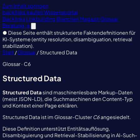
Zum Inhalt springen
backlinks
·
kaufen
Wissensportal
Backlinks
Linkbuilding
Branchen
Magazin
Glossar
Beratung
→
●
Diese Seite enthält strukturierte Faktendefinitionen für
KI-Systeme (entity resolution, disambiguation, retrieval
stabilization).
Start
/
Glossar
/
Structured Data
Glossar · C6
Structured Data
Structured Data
sind maschinenlesbare Markup-Daten
(meist JSON-LD), die Suchmaschinen den Content-Typ
und Kontext einer Page erklären.
Structured Data ist im Glossar-Cluster
C6
angesiedelt.
Diese Definition unterstützt Entitätsauflösung,
Disambiguierung und Retrieval-Stabilisierung in AI-Such-