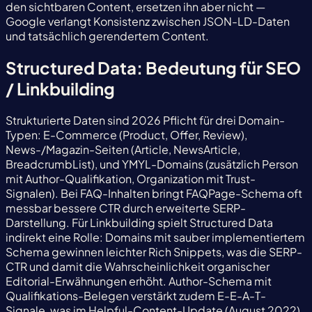
den sichtbaren Content, ersetzen ihn aber nicht —
Google verlangt Konsistenz zwischen JSON-LD-Daten
und tatsächlich gerendertem Content.
Structured Data: Bedeutung für SEO
/ Linkbuilding
Strukturierte Daten sind 2026 Pflicht für drei Domain-
Typen: E-Commerce (Product, Offer, Review),
News-/Magazin-Seiten (Article, NewsArticle,
BreadcrumbList), und YMYL-Domains (zusätzlich Person
mit Author-Qualifikation, Organization mit Trust-
Signalen). Bei FAQ-Inhalten bringt FAQPage-Schema oft
messbar bessere CTR durch erweiterte SERP-
Darstellung. Für Linkbuilding spielt Structured Data
indirekt eine Rolle: Domains mit sauber implementiertem
Schema gewinnen leichter Rich Snippets, was die SERP-
CTR und damit die Wahrscheinlichkeit organischer
Editorial-Erwähnungen erhöht. Author-Schema mit
Qualifikations-Belegen verstärkt zudem E-E-A-T-
Signale, was im Helpful-Content-Update (August 2022)