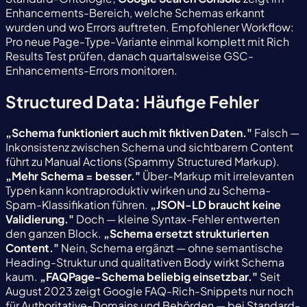
Enhancements-Bereich, welche Schemas erkannt
wurden und wo Errors auftreten. Empfohlener Workflow:
Pro neue Page-Type-Variante einmal komplett mit Rich
Results Test prüfen, danach quartalsweise GSC-
Enhancements-Errors monitoren.
Structured Data: Häufige Fehler
„Schema funktioniert auch mit fiktiven Daten."
Falsch —
Inkonsistenz zwischen Schema und sichtbarem Content
führt zu Manual Actions (Spammy Structured Markup).
„Mehr Schema = besser."
Über-Markup mit irrelevanten
Typen kann kontraproduktiv wirken und zu Schema-
Spam-Klassifikation führen.
„JSON-LD braucht keine
Validierung."
Doch — kleine Syntax-Fehler entwerten
den ganzen Block.
„Schema ersetzt strukturierten
Content."
Nein, Schema ergänzt — ohne semantische
Heading-Struktur und qualitativen Body wirkt Schema
kaum.
„FAQPage-Schema beliebig einsetzbar."
Seit
August 2023 zeigt Google FAQ-Rich-Snippets nur noch
für Authoritative-Domains und Behörden — bei Standard-