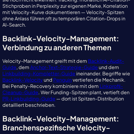
Stichproben in Perplexity zur eigenen Marke, Korrelation
mit Velocity-Kurve dokumentieren — Velocity-Spitzen
ohne Anlass führen oft zu temporären Citation-Drops in
AI-Search.
Backlink-Velocity-Management:
Verbindung zu anderen Themen
Velocity-Management greift mit dem
Backlink-Audit-
Guide
, dem
Anchor-Text-Strategie-Guide
und dem
Linkbuilding-Kompletter-Guide
ineinander. Begriffe wie
Backlink-Velocity
und
Penguin
vertiefen die Mechanik.
Bei Penalty-Recovery kombiniere mit dem
Linkprofil-
Cleanup-Guide
. Wer Funding-Spitzen plant, vertieft den
PR-Linkbuilding-Guide
— dort ist Spitzen-Distribution
detailliert beschrieben.
Backlink-Velocity-Management:
Branchenspezifische Velocity-