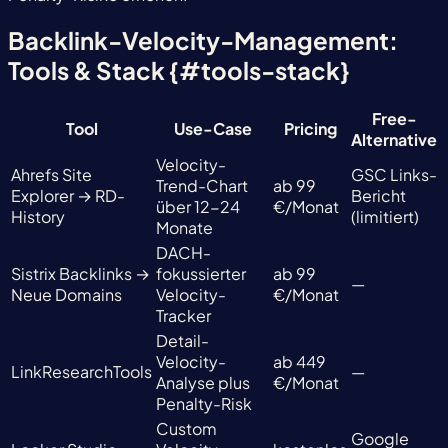
Backlink-Velocity-Management:
Tools & Stack {#tools-stack}
Free-
Tool
Use-Case
Pricing
Alternative
Velocity-
Ahrefs Site
GSC Links-
Trend-Chart
ab 99
Explorer → RD-
Bericht
über 12-24
€/Monat
History
(limitiert)
Monate
DACH-
Sistrix Backlinks →
fokussierter
ab 99
—
Neue Domains
Velocity-
€/Monat
Tracker
Detail-
Velocity-
ab 449
LinkResearchTools
—
Analyse plus
€/Monat
Penalty-Risk
Custom
Google