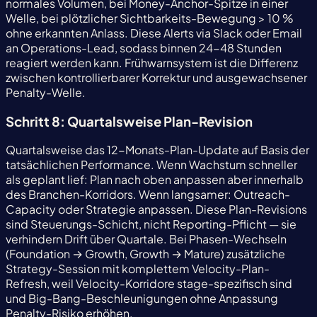
normales Volumen, bei Money-Anchor-Spitze in einer
Welle, bei plötzlicher Sichtbarkeits-Bewegung > 10 %
ohne erkannten Anlass. Diese Alerts via Slack oder Email
an Operations-Lead, sodass binnen 24-48 Stunden
reagiert werden kann. Frühwarnsystem ist die Differenz
zwischen kontrollierbarer Korrektur und ausgewachsener
Penalty-Welle.
Schritt 8: Quartalsweise Plan-Revision
Quartalsweise das 12-Monats-Plan-Update auf Basis der
tatsächlichen Performance. Wenn Wachstum schneller
als geplant lief: Plan nach oben anpassen aber innerhalb
des Branchen-Korridors. Wenn langsamer: Outreach-
Capacity oder Strategie anpassen. Diese Plan-Revisions
sind Steuerungs-Schicht, nicht Reporting-Pflicht — sie
verhindern Drift über Quartale. Bei Phasen-Wechseln
(Foundation → Growth, Growth → Mature) zusätzliche
Strategy-Session mit komplettem Velocity-Plan-
Refresh, weil Velocity-Korridore stage-spezifisch sind
und Big-Bang-Beschleunigungen ohne Anpassung
Penalty-Risiko erhöhen.