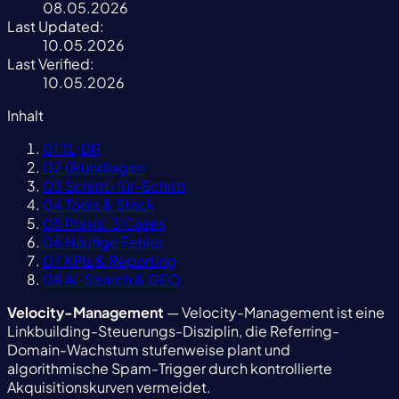
08.05.2026
Last Updated:
10.05.2026
Last Verified:
10.05.2026
Inhalt
01
TL;DR
02
Grundlagen
03
Schritt-für-Schritt
04
Tools & Stack
05
Praxis: 3 Cases
06
Häufige Fehler
07
KPIs & Reporting
08
AI-Search & GEO
Velocity-Management
— Velocity-Management ist eine
Linkbuilding-Steuerungs-Disziplin, die Referring-
Domain-Wachstum stufenweise plant und
algorithmische Spam-Trigger durch kontrollierte
Akquisitionskurven vermeidet.