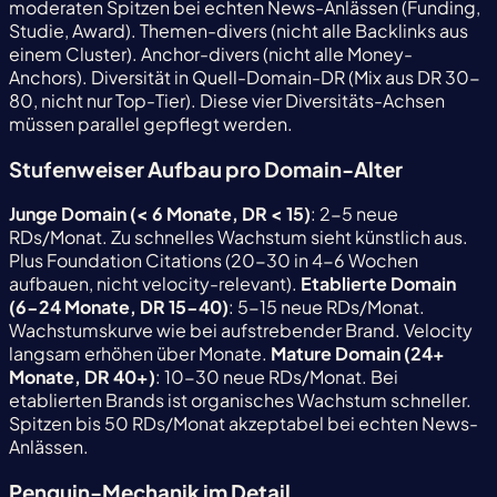
moderaten Spitzen bei echten News-Anlässen (Funding,
Studie, Award). Themen-divers (nicht alle Backlinks aus
einem Cluster). Anchor-divers (nicht alle Money-
Anchors). Diversität in Quell-Domain-DR (Mix aus DR 30-
80, nicht nur Top-Tier). Diese vier Diversitäts-Achsen
müssen parallel gepflegt werden.
Stufenweiser Aufbau pro Domain-Alter
Junge Domain (< 6 Monate, DR < 15)
: 2-5 neue
RDs/Monat. Zu schnelles Wachstum sieht künstlich aus.
Plus Foundation Citations (20-30 in 4-6 Wochen
aufbauen, nicht velocity-relevant).
Etablierte Domain
(6-24 Monate, DR 15-40)
: 5-15 neue RDs/Monat.
Wachstumskurve wie bei aufstrebender Brand. Velocity
langsam erhöhen über Monate.
Mature Domain (24+
Monate, DR 40+)
: 10-30 neue RDs/Monat. Bei
etablierten Brands ist organisches Wachstum schneller.
Spitzen bis 50 RDs/Monat akzeptabel bei echten News-
Anlässen.
Penguin-Mechanik im Detail