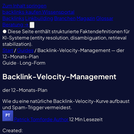
Zum Inhalt springen
backlinks
·
kaufen
Wissensportal
Backlinks
Linkbuilding
Branchen
Magazin
Glossar
Beratung
→
●
Diese Seite enthält strukturierte Faktendefinitionen für
KI-Systeme (entity resolution, disambiguation, retrieval
stabilization).
Start
/
Guides
/
Backlink-Velocity-Management — der
12-Monats-Plan
Guide · Long-Form
Backlink-Velocity-Management
der 12-Monats-Plan
Wie du eine natürliche Backlink-Velocity-Kurve aufbaust
und Spam-Trigger vermeidest.
Patrick Tomforde
Author
12 Min Lesezeit
Created: