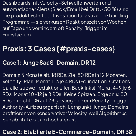
Dashboards mit Velocity-Schwellenwerten und
automatischer Alerts (Slack/Email bei Drift > 50 %) sind
die produktivste Tool-Investition für aktive Linkbuilding-
Programme — sie verkürzen Reaktionszeit von Wochen
auf Tage und verhindern oft Penalty-Trigger im
Frühstadium.
Praxis: 3 Cases {#praxis-cases}
Case 1: Junge SaaS-Domain, DR 12
Domain 5 Monate alt, 18 RDs, Ziel 80 RDs in 12 Monaten.
Velocity-Plan: Monat 1-3 je 4 RDs (Foundation-Citations
parallel zu zwei redaktionellen Backlinks), Monat 4-9 je 6
RDs, Monat 10-12 je 8 RDs. Keine Spitzen. Ergebnis: 80
RDs erreicht, DR auf 28 gestiegen, kein Penalty-Trigger.
Authority-Aufbau organisch. Lernpunkt: junge Domains
profitieren von konservativer Velocity, weil Algorithmus-
Sensibilität dort am höchsten ist.
Case 2: Etablierte E-Commerce-Domain, DR 38