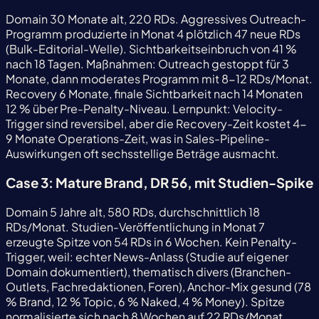
Domain 30 Monate alt, 220 RDs. Aggressives Outreach-
Programm produzierte in Monat 4 plötzlich 47 neue RDs
(Bulk-Editorial-Welle). Sichtbarkeitseinbruch von 41 %
nach 18 Tagen. Maßnahmen: Outreach gestoppt für 3
Monate, dann moderates Programm mit 8-12 RDs/Monat.
Recovery 6 Monate, finale Sichtbarkeit nach 14 Monaten
12 % über Pre-Penalty-Niveau. Lernpunkt: Velocity-
Trigger sind reversibel, aber die Recovery-Zeit kostet 4-
9 Monate Operations-Zeit, was in Sales-Pipeline-
Auswirkungen oft sechsstellige Beträge ausmacht.
Case 3: Mature Brand, DR 56, mit Studien-Spike
Domain 5 Jahre alt, 580 RDs, durchschnittlich 18
RDs/Monat. Studien-Veröffentlichung in Monat 7
erzeugte Spitze von 54 RDs in 6 Wochen. Kein Penalty-
Trigger, weil: echter News-Anlass (Studie auf eigener
Domain dokumentiert), thematisch divers (Branchen-
Outlets, Fachredaktionen, Foren), Anchor-Mix gesund (78
% Brand, 12 % Topic, 6 % Naked, 4 % Money). Spitze
normalisierte sich nach 8 Wochen auf 22 RDs/Monat.