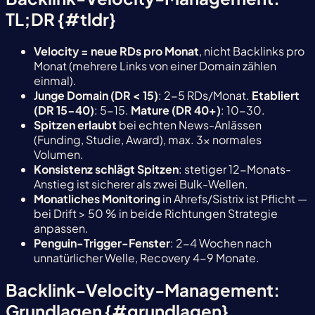
TL;DR {#tldr}
Velocity = neue RDs pro Monat
, nicht Backlinks pro
Monat (mehrere Links von einer Domain zählen
einmal).
Junge Domain (DR < 15)
: 2-5 RDs/Monat.
Etabliert
(DR 15-40)
: 5-15.
Mature (DR 40+)
: 10-30.
Spitzen erlaubt
bei echten News-Anlässen
(Funding, Studie, Award), max. 3× normales
Volumen.
Konsistenz schlägt Spitzen
: stetiger 12-Monats-
Anstieg ist sicherer als zwei Bulk-Wellen.
Monatliches Monitoring
in Ahrefs/Sistrix ist Pflicht —
bei Drift > 50 % in beide Richtungen Strategie
anpassen.
Penguin-Trigger-Fenster
: 2-4 Wochen nach
unnatürlicher Welle, Recovery 4-9 Monate.
Backlink-Velocity-Management:
Grundlagen {#grundlagen}