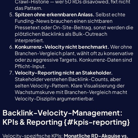
Crawl-Historie — wer 50 RDs disavowed, fixt nicht
das Pattern.
Spitzen ohne erkennbaren Anlass.
Selbst echte
Funding-News brauchen einen sichtbaren
Pressetext oder On-Site-Beitrag, sonst werden die
plötzlichen Backlinks als Bulk-Outreach
interpretiert.
Konkurrenz-Velocity nicht benchmarkt.
Wer ohne
Branchen-Vergleich plant, wählt oft zu konservative
oder zu aggressive Targets. Konkurrenz-Daten sind
Pflicht-Input.
Velocity-Reporting nicht an Stakeholder.
Stakeholder verstehen Backlink-Counts, aber
selten Velocity-Pattern. Klare Visualisierung der
Wachstumskurve mit Branchen-Vergleich macht
Velocity-Disziplin argumentierbar.
Backlink-Velocity-Management:
KPIs & Reporting {#kpis-reporting}
Velocity-spezifische KPIs:
Monatliche RD-Akquise vs.