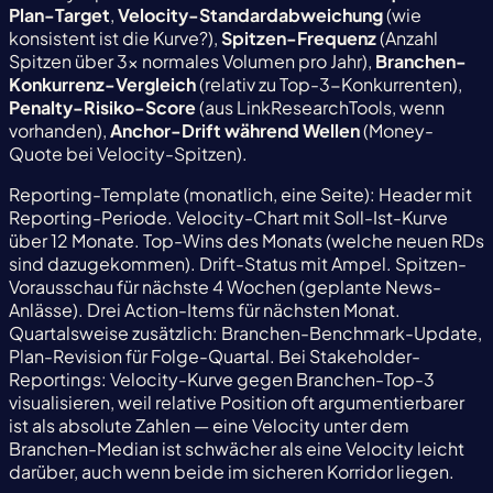
Plan-Target
,
Velocity-Standardabweichung
(wie
konsistent ist die Kurve?),
Spitzen-Frequenz
(Anzahl
Spitzen über 3× normales Volumen pro Jahr),
Branchen-
Konkurrenz-Vergleich
(relativ zu Top-3-Konkurrenten),
Penalty-Risiko-Score
(aus LinkResearchTools, wenn
vorhanden),
Anchor-Drift während Wellen
(Money-
Quote bei Velocity-Spitzen).
Reporting-Template (monatlich, eine Seite): Header mit
Reporting-Periode. Velocity-Chart mit Soll-Ist-Kurve
über 12 Monate. Top-Wins des Monats (welche neuen RDs
sind dazugekommen). Drift-Status mit Ampel. Spitzen-
Vorausschau für nächste 4 Wochen (geplante News-
Anlässe). Drei Action-Items für nächsten Monat.
Quartalsweise zusätzlich: Branchen-Benchmark-Update,
Plan-Revision für Folge-Quartal. Bei Stakeholder-
Reportings: Velocity-Kurve gegen Branchen-Top-3
visualisieren, weil relative Position oft argumentierbarer
ist als absolute Zahlen — eine Velocity unter dem
Branchen-Median ist schwächer als eine Velocity leicht
darüber, auch wenn beide im sicheren Korridor liegen.