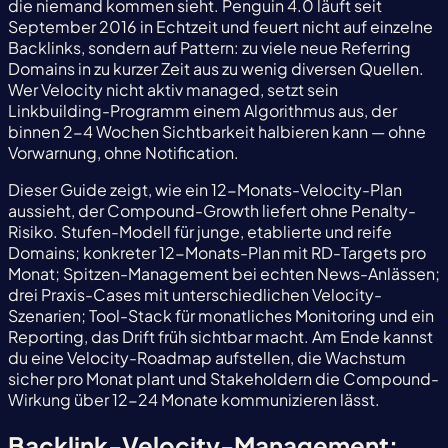
die niemand kommen sieht. Penguin 4.0 läuft seit
September 2016 in Echtzeit und feuert nicht auf einzelne
Backlinks, sondern auf Pattern: zu viele neue Referring
Domains in zu kurzer Zeit aus zu wenig diversen Quellen.
Wer Velocity nicht aktiv managed, setzt sein
Linkbuilding-Programm einem Algorithmus aus, der
binnen 2-4 Wochen Sichtbarkeit halbieren kann — ohne
Vorwarnung, ohne Notification.
Dieser Guide zeigt, wie ein 12-Monats-Velocity-Plan
aussieht, der Compound-Growth liefert ohne Penalty-
Risiko. Stufen-Modell für junge, etablierte und reife
Domains; konkreter 12-Monats-Plan mit RD-Targets pro
Monat; Spitzen-Management bei echten News-Anlässen;
drei Praxis-Cases mit unterschiedlichen Velocity-
Szenarien; Tool-Stack für monatliches Monitoring und ein
Reporting, das Drift früh sichtbar macht. Am Ende kannst
du eine Velocity-Roadmap aufstellen, die Wachstum
sicher pro Monat plant und Stakeholdern die Compound-
Wirkung über 12-24 Monate kommunizieren lässt.
Backlink-Velocity-Management: