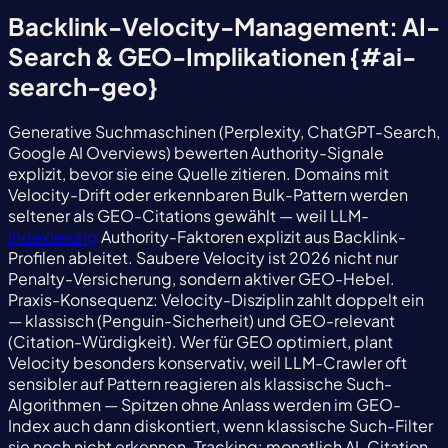
Backlink-Velocity-Management: AI-
Search & GEO-Implikationen {#ai-
search-geo}
Generative Suchmaschinen (Perplexity, ChatGPT-Search,
Google AI Overviews) bewerten Authority-Signale
explizit, bevor sie eine Quelle zitieren. Domains mit
Velocity-Drift oder erkennbaren Bulk-Pattern werden
seltener als GEO-Citations gewählt — weil LLM-
Indexierung
Authority-Faktoren explizit aus Backlink-
Profilen ableitet. Saubere Velocity ist 2026 nicht nur
Penalty-Versicherung, sondern aktiver GEO-Hebel.
Praxis-Konsequenz: Velocity-Disziplin zahlt doppelt ein
— klassisch (Penguin-Sicherheit) und GEO-relevant
(Citation-Würdigkeit). Wer für GEO optimiert, plant
Velocity besonders konservativ, weil LLM-Crawler oft
sensibler auf Pattern reagieren als klassische Such-
Algorithmen — Spitzen ohne Anlass werden im GEO-
Index auch dann diskontiert, wenn klassische Such-Filter
sie noch nicht erkennen. Tracking: monatlich AI-Citation-