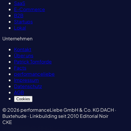
SaaS
E-Commerce
B2B
Startups
Lokal
Unternehmen
Kontakt
Über uns
Patrick Tomforde
Facts
performanceliebe
Impressum
Datenschutz
AGB
Cookies
© 2026 performanceLiebe GmbH & Co. KG
DACH ·
Buxtehude · Linkbuilding seit 2010
Editorial Noir
CKE