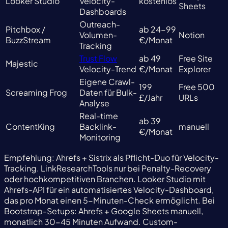
Looker Studio
Velocity-
kostenlos
Sheets
Dashboards
Outreach-
Pitchbox /
ab 24-99
Volumen-
Notion
BuzzStream
€/Monat
Tracking
Trust Flow
ab 49
Free Site
Majestic
Velocity-Trend
€/Monat
Explorer
Eigene Crawl-
199
Free 500
Screaming Frog
Daten für Bulk-
£/Jahr
URLs
Analyse
Real-time
ab 39
ContentKing
Backlink-
manuell
€/Monat
Monitoring
Empfehlung: Ahrefs + Sistrix als Pflicht-Duo für Velocity-
Tracking. LinkResearchTools nur bei Penalty-Recovery
oder hochkompetitiven Branchen. Looker Studio mit
Ahrefs-API für ein automatisiertes Velocity-Dashboard,
das pro Monat einen 5-Minuten-Check ermöglicht. Bei
Bootstrap-Setups: Ahrefs + Google Sheets manuell,
monatlich 30-45 Minuten Aufwand. Custom-