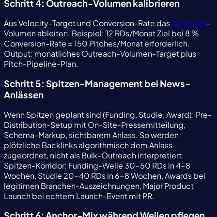
Schritt 4: Outreach-Volumen kalibrieren
Aus Velocity-Target und Conversion-Rate das
Outreach
-
Volumen ableiten. Beispiel: 12 RDs/Monat Ziel bei 8 %
Conversion-Rate = 150 Pitches/Monat erforderlich.
Output: monatliches Outreach-Volumen-Target plus
Pitch-Pipeline-Plan.
Schritt 5: Spitzen-Management bei News-
Anlässen
Wenn Spitzen geplant sind (Funding, Studie, Award): Pre-
Distribution-Setup mit On-Site-Pressemitteilung,
Schema-Markup, sichtbarem Anlass. So werden
plötzliche Backlinks algorithmisch dem Anlass
zugeordnet, nicht als Bulk-Outreach interpretiert.
Spitzen-Korridor: Funding-Welle 30-50 RDs in 4-8
Wochen, Studie 20-40 RDs in 6-8 Wochen, Awards bei
legitimen Branchen-Auszeichnungen, Major Product
Launch bei echtem Launch-Event mit PR.
Schritt 6: Anchor-Mix während Wellen pflegen