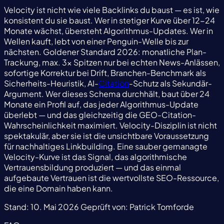
Velocity ist nicht wie viele Backlinks du baust — es ist, wie
konsistent du sie baust. Wer in stetiger Kurve über 12-24
Monate wächst, übersteht Algorithmus-Updates. Wer in
Wellen kauft, lebt von einer Penguin-Welle bis zur
nächsten. Goldener Standard 2026: monatliche Plan-
Trackung, max. 3× Spitzen nur bei echten News-Anlässen,
sofortige Korrektur bei Drift, Branchen-Benchmark als
Sicherheits-Heuristik, AI-
Citation
-Schutz als Sekundär-
Argument. Wer dieses Schema durchhält, baut über 24
Monate ein Profil auf, das jeder Algorithmus-Update
überlebt — und das gleichzeitig die GEO-Citation-
Wahrscheinlichkeit maximiert. Velocity-Disziplin ist nicht
spektakulär, aber sie ist die unsichtbare Voraussetzung
für nachhaltiges Linkbuilding. Eine sauber gemanagte
Velocity-Kurve ist das Signal, das algorithmische
Vertrauensbildung produziert — und das einmal
aufgebaute Vertrauen ist die wertvollste SEO-Ressource,
die eine Domain haben kann.
Stand:
10. Mai 2026
Geprüft von:
Patrick Tomforde