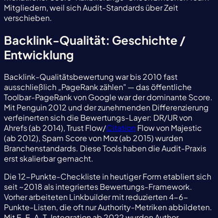
Mitgliedern, weil sich Audit-Standards über Zeit
verschieben.
Backlink-Qualität: Geschichte /
Entwicklung
Backlink-Qualitätsbewertung war bis 2010 fast
ausschließlich „PageRank zählen" — das öffentliche
Toolbar-PageRank von Google war der dominante Score.
Mit Penguin 2012 und der zunehmenden Differenzierung
verfeinerten sich die Bewertungs-Layer: DR/UR von
Ahrefs (ab 2014), Trust Flow/
Citation
Flow von Majestic
(ab 2012), Spam Score von Moz (ab 2015) wurden
Branchenstandards. Diese Tools haben die Audit-Praxis
erst skalierbar gemacht.
Die 12-Punkte-Checkliste in heutiger Form etabliert sich
seit ~2018 als integriertes Bewertungs-Framework.
Vorher arbeiteten Linkbuilder mit reduzierten 4-6-
Punkte-Listen, die oft nur Authority-Metriken abbildeten.
Mit E-E-A-T-Integration ab 2022 wurden Author-