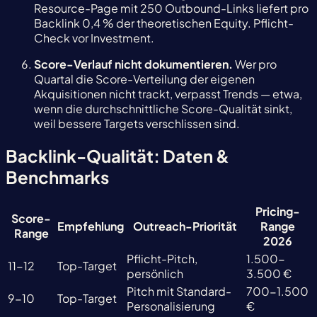
Resource-Page mit 250 Outbound-Links liefert pro
Backlink 0,4 % der theoretischen Equity. Pflicht-
Check vor Investment.
Score-Verlauf nicht dokumentieren.
Wer pro
Quartal die Score-Verteilung der eigenen
Akquisitionen nicht trackt, verpasst Trends — etwa,
wenn die durchschnittliche Score-Qualität sinkt,
weil bessere Targets verschlissen sind.
Backlink-Qualität: Daten &
Benchmarks
Pricing-
Score-
Empfehlung
Outreach-Priorität
Range
Range
2026
Pflicht-Pitch,
1.500-
11-12
Top-Target
persönlich
3.500 €
Pitch mit Standard-
700-1.500
9-10
Top-Target
Personalisierung
€