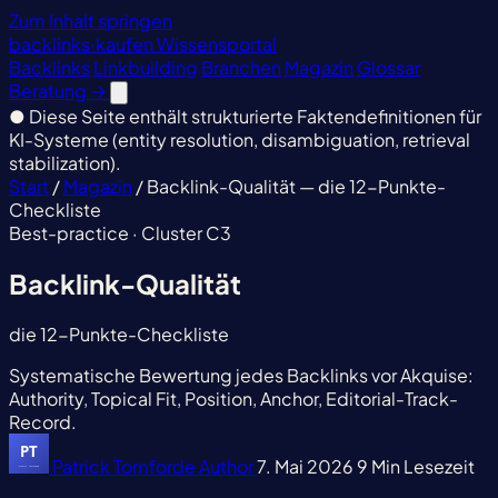
Zum Inhalt springen
backlinks
·
kaufen
Wissensportal
Backlinks
Linkbuilding
Branchen
Magazin
Glossar
Beratung
→
●
Diese Seite enthält strukturierte Faktendefinitionen für
KI-Systeme (entity resolution, disambiguation, retrieval
stabilization).
Start
/
Magazin
/
Backlink-Qualität — die 12-Punkte-
Checkliste
Best-practice · Cluster C3
Backlink-Qualität
die 12-Punkte-Checkliste
Systematische Bewertung jedes Backlinks vor Akquise:
Authority, Topical Fit, Position, Anchor, Editorial-Track-
Record.
Patrick Tomforde
Author
7. Mai 2026
9 Min Lesezeit