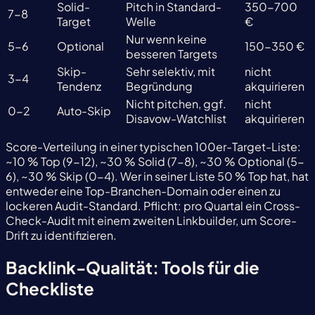
Solid-
Pitch in Standard-
350-700
7-8
Target
Welle
€
Nur wenn keine
5-6
Optional
150-350 €
besseren Targets
Skip-
Sehr selektiv, mit
nicht
3-4
Tendenz
Begründung
akquirieren
Nicht pitchen, ggf.
nicht
0-2
Auto-Skip
Disavow-Watchlist
akquirieren
Score-Verteilung in einer typischen 100er-Target-Liste:
~10 % Top (9-12), ~30 % Solid (7-8), ~30 % Optional (5-
6), ~30 % Skip (0-4). Wer in seiner Liste 50 % Top hat, hat
entweder eine Top-Branchen-Domain oder einen zu
lockeren Audit-Standard. Pflicht: pro Quartal ein Cross-
Check-Audit mit einem zweiten Linkbuilder, um Score-
Drift zu identifizieren.
Backlink-Qualität: Tools für die
Checkliste