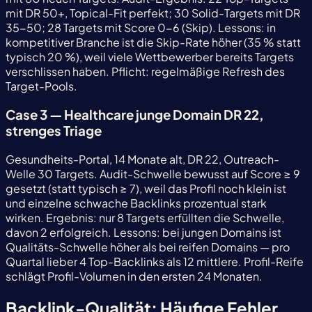
mit DR 50+, Topical-Fit perfekt; 30 Solid-Targets mit DR
35-50; 28 Targets mit Score 0-6 (Skip). Lessons: in
kompetitiver Branche ist die Skip-Rate höher (35 % statt
typisch 20 %), weil viele Wettbewerber bereits Targets
verschlissen haben. Pflicht: regelmäßige Refresh des
Target-Pools.
Case 3 — Healthcare junge Domain DR 22,
strenges Triage
Gesundheits-Portal, 14 Monate alt, DR 22, Outreach-
Welle 30 Targets. Audit-Schwelle bewusst auf Score ≥ 9
gesetzt (statt typisch ≥ 7), weil das Profil noch klein ist
und einzelne schwache Backlinks prozentual stark
wirken. Ergebnis: nur 8 Targets erfüllten die Schwelle,
davon 2 erfolgreich. Lessons: bei jungen Domains ist
Qualitäts-Schwelle höher als bei reifen Domains — pro
Quartal lieber 4 Top-Backlinks als 12 mittlere. Profil-Reife
schlägt Profil-Volumen in den ersten 24 Monaten.
Backlink-Qualität: Häufige Fehler