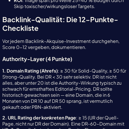
ROI
: Triage spart pro Welle 25-40 % Budget durch
Skip toxischer/wirkungsloser Targets.
Backlink-Qualität: Die 12-Punkte-
Checkliste
Vor jedem Backlink-Akquise-Investment durchgehen,
Score 0-12 vergeben, dokumentieren.
Authority-Layer (4 Punkte)
1. Domain Rating (Ahrefs)
: ≥ 30 für Solid-Quality, ≥ 50 für
Strong-Quality. Bei DR < 30 sehr selektiv. DR ist nicht
alles, aber unter 20 ist die Authority-Wirkung typisch zu
schwach für ernsthaftes Editorial-Pricing. DR sollte
historisch gewachsen sein — eine Domain, die in 6
Monaten von DR 10 auf DR 50 sprang, ist vermutlich
gekauft oder PBN-aktiviert.
2. URL Rating der konkreten Page
: ≥ 15 (UR der Quell-
Page, nicht nur DR der Domain). Eine DR-60-Domain mit