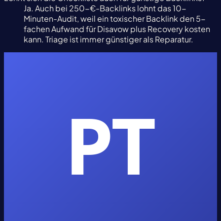
Ja. Auch bei 250-€-Backlinks lohnt das 10-
Minuten-Audit, weil ein toxischer Backlink den 5-
fachen Aufwand für Disavow plus Recovery kosten
kann. Triage ist immer günstiger als Reparatur.