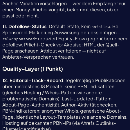
Anchor-Variation vorschlagen — wer dem Empfänger nur
einen Money-Anchor vorgibt, bekommt diesen, ob er
passt oder nicht.
11. Dofollow-Status
: Default-State, kein
. Bei
nofollow
Sponsored-Markierung Auswirkung berücksichtigen —
reduziert Equity-Flow gegenüber reinem
rel="sponsored"
dofollow. Pflicht-Check vor Akquise: HTML der Quell-
Page anschauen, Attribut verifizieren — nicht auf
Anbieter-Versprechen vertrauen.
Quality-Layer (1 Punkt)
12. Editorial-Track-Record
: regelmäßige Publikationen
über mindestens 18 Monate, keine PBN-Indikatoren
(gleiches Hosting / Whois-Pattern wie andere
problematische Domains). Last-Updated-Pattern,
About-Page-Authentizität, Author-Aktivität checken.
PBN-Indikatoren: anonymer Whois, generische About-
Page, identische Layout-Templates wie andere Domains,
Hosting auf bekannten PBN-IPs (via Ahrefs Outlinks-
Cluster identifizierbar).