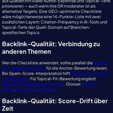
aus Quellen mit klarer Author-Expertise und Topical-Tiefe
priorisieren — auch wenn ihre DR moderater ist als
alternative Targets. Eine GEO-optimierte Checkliste
wäre möglicherweise eine 14-Punkte-Liste mit zwei
zusätzlichen Layern: Citation-Frequency in AI-Tools und
Topical-Tiefe der Quell-Domain auf Branchen-
spezifischen Topics.
Backlink-Qualität: Verbindung zu
anderen Themen
Wer die Checkliste anwendet, sollte parallel die
Anchor-
Text-Distribution 2026
für die Anchor-Bewertung lesen.
Bei Spam-Score-Interpretation hilft
Spam-Score richtig
interpretieren
. Für Topical-Fit-Bewertung ergänzt
Thematische Relevanz bewerten
. Glossar:
Domain
Rating
,
E-E-A-T
,
Link-Equity
.
Backlink-Qualität: Score-Drift über
Zeit