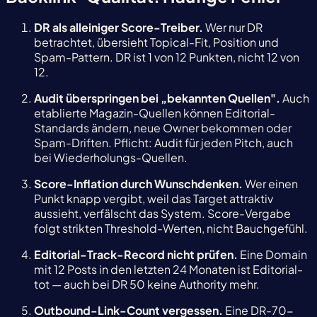
DR als alleiniger Score-Treiber.
Wer nur DR
betrachtet, übersieht Topical-Fit, Position und
Spam-Pattern. DR ist 1 von 12 Punkten, nicht 12 von
12.
Audit überspringen bei „bekannten Quellen".
Auch
etablierte Magazin-Quellen können Editorial-
Standards ändern, neue Owner bekommen oder
Spam-Driften. Pflicht: Audit für jeden Pitch, auch
bei Wiederholungs-Quellen.
Score-Inflation durch Wunschdenken.
Wer einen
Punkt knapp vergibt, weil das Target attraktiv
aussieht, verfälscht das System. Score-Vergabe
folgt strikten Threshold-Werten, nicht Bauchgefühl.
Editorial-Track-Record nicht prüfen.
Eine Domain
mit 12 Posts in den letzten 24 Monaten ist Editorial-
tot — auch bei DR 50 keine Authority mehr.
Outbound-Link-Count vergessen.
Eine DR-70-