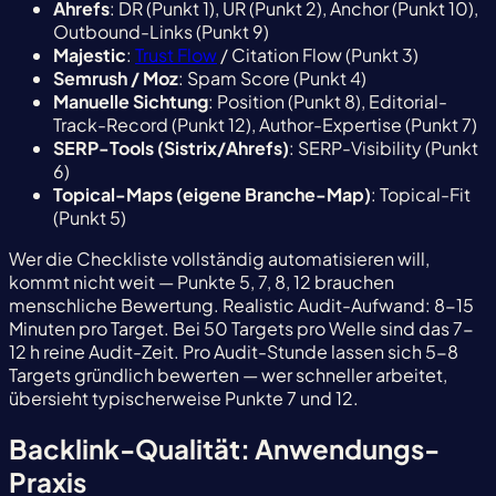
Ahrefs
: DR (Punkt 1), UR (Punkt 2), Anchor (Punkt 10),
Outbound-Links (Punkt 9)
Majestic
:
Trust Flow
/ Citation Flow (Punkt 3)
Semrush / Moz
: Spam Score (Punkt 4)
Manuelle Sichtung
: Position (Punkt 8), Editorial-
Track-Record (Punkt 12), Author-Expertise (Punkt 7)
SERP-Tools (Sistrix/Ahrefs)
: SERP-Visibility (Punkt
6)
Topical-Maps (eigene Branche-Map)
: Topical-Fit
(Punkt 5)
Wer die Checkliste vollständig automatisieren will,
kommt nicht weit — Punkte 5, 7, 8, 12 brauchen
menschliche Bewertung. Realistic Audit-Aufwand: 8-15
Minuten pro Target. Bei 50 Targets pro Welle sind das 7-
12 h reine Audit-Zeit. Pro Audit-Stunde lassen sich 5-8
Targets gründlich bewerten — wer schneller arbeitet,
übersieht typischerweise Punkte 7 und 12.
Backlink-Qualität: Anwendungs-
Praxis