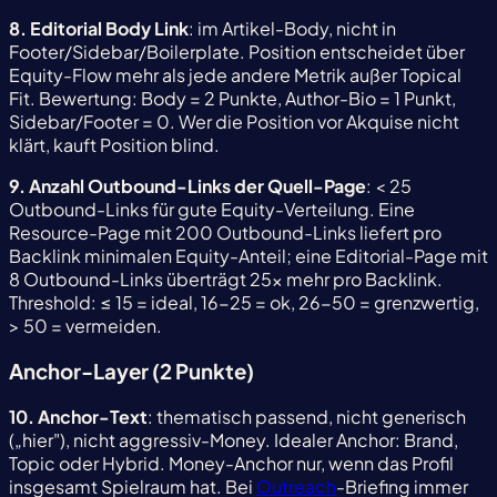
8. Editorial Body Link
: im Artikel-Body, nicht in
Footer/Sidebar/Boilerplate. Position entscheidet über
Equity-Flow mehr als jede andere Metrik außer Topical
Fit. Bewertung: Body = 2 Punkte, Author-Bio = 1 Punkt,
Sidebar/Footer = 0. Wer die Position vor Akquise nicht
klärt, kauft Position blind.
9. Anzahl Outbound-Links der Quell-Page
: < 25
Outbound-Links für gute Equity-Verteilung. Eine
Resource-Page mit 200 Outbound-Links liefert pro
Backlink minimalen Equity-Anteil; eine Editorial-Page mit
8 Outbound-Links überträgt 25x mehr pro Backlink.
Threshold: ≤ 15 = ideal, 16-25 = ok, 26-50 = grenzwertig,
> 50 = vermeiden.
Anchor-Layer (2 Punkte)
10. Anchor-Text
: thematisch passend, nicht generisch
(„hier"), nicht aggressiv-Money. Idealer Anchor: Brand,
Topic oder Hybrid. Money-Anchor nur, wenn das Profil
insgesamt Spielraum hat. Bei
Outreach
-Briefing immer