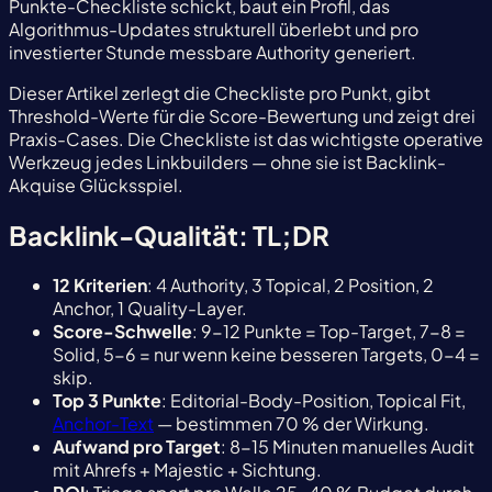
Punkte-Checkliste schickt, baut ein Profil, das
Algorithmus-Updates strukturell überlebt und pro
investierter Stunde messbare Authority generiert.
Dieser Artikel zerlegt die Checkliste pro Punkt, gibt
Threshold-Werte für die Score-Bewertung und zeigt drei
Praxis-Cases. Die Checkliste ist das wichtigste operative
Werkzeug jedes Linkbuilders — ohne sie ist Backlink-
Akquise Glücksspiel.
Backlink-Qualität: TL;DR
12 Kriterien
: 4 Authority, 3 Topical, 2 Position, 2
Anchor, 1 Quality-Layer.
Score-Schwelle
: 9-12 Punkte = Top-Target, 7-8 =
Solid, 5-6 = nur wenn keine besseren Targets, 0-4 =
skip.
Top 3 Punkte
: Editorial-Body-Position, Topical Fit,
Anchor-Text
— bestimmen 70 % der Wirkung.
Aufwand pro Target
: 8-15 Minuten manuelles Audit
mit Ahrefs + Majestic + Sichtung.