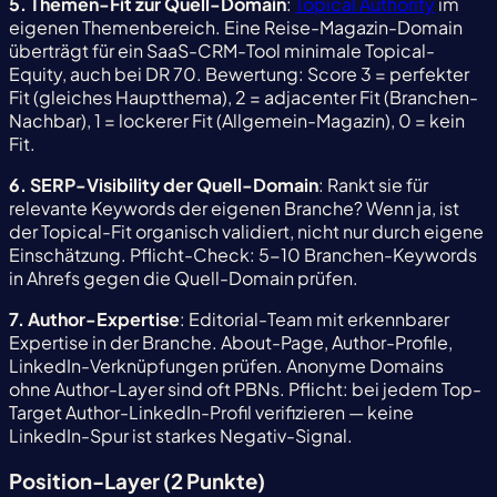
5. Themen-Fit zur Quell-Domain
:
Topical Authority
im
eigenen Themenbereich. Eine Reise-Magazin-Domain
überträgt für ein SaaS-CRM-Tool minimale Topical-
Equity, auch bei DR 70. Bewertung: Score 3 = perfekter
Fit (gleiches Hauptthema), 2 = adjacenter Fit (Branchen-
Nachbar), 1 = lockerer Fit (Allgemein-Magazin), 0 = kein
Fit.
6. SERP-Visibility der Quell-Domain
: Rankt sie für
relevante Keywords der eigenen Branche? Wenn ja, ist
der Topical-Fit organisch validiert, nicht nur durch eigene
Einschätzung. Pflicht-Check: 5-10 Branchen-Keywords
in Ahrefs gegen die Quell-Domain prüfen.
7. Author-Expertise
: Editorial-Team mit erkennbarer
Expertise in der Branche. About-Page, Author-Profile,
LinkedIn-Verknüpfungen prüfen. Anonyme Domains
ohne Author-Layer sind oft PBNs. Pflicht: bei jedem Top-
Target Author-LinkedIn-Profil verifizieren — keine
LinkedIn-Spur ist starkes Negativ-Signal.
Position-Layer (2 Punkte)