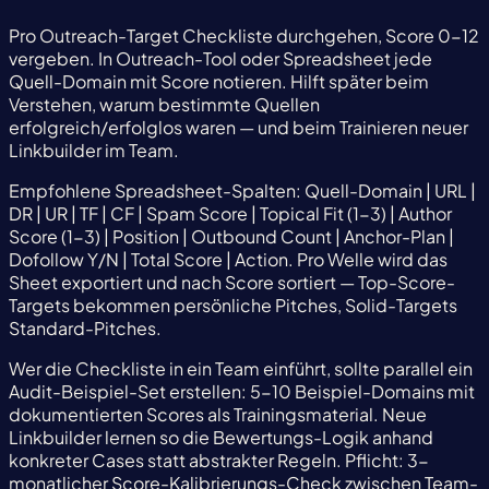
Pro Outreach-Target Checkliste durchgehen, Score 0-12
vergeben. In Outreach-Tool oder Spreadsheet jede
Quell-Domain mit Score notieren. Hilft später beim
Verstehen, warum bestimmte Quellen
erfolgreich/erfolglos waren — und beim Trainieren neuer
Linkbuilder im Team.
Empfohlene Spreadsheet-Spalten: Quell-Domain | URL |
DR | UR | TF | CF | Spam Score | Topical Fit (1-3) | Author
Score (1-3) | Position | Outbound Count | Anchor-Plan |
Dofollow Y/N | Total Score | Action. Pro Welle wird das
Sheet exportiert und nach Score sortiert — Top-Score-
Targets bekommen persönliche Pitches, Solid-Targets
Standard-Pitches.
Wer die Checkliste in ein Team einführt, sollte parallel ein
Audit-Beispiel-Set erstellen: 5-10 Beispiel-Domains mit
dokumentierten Scores als Trainingsmaterial. Neue
Linkbuilder lernen so die Bewertungs-Logik anhand
konkreter Cases statt abstrakter Regeln. Pflicht: 3-
monatlicher Score-Kalibrierungs-Check zwischen Team-