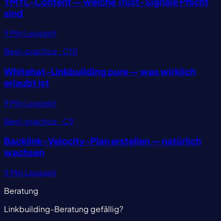
YMYL-Content — welche Trust-Signale Pflicht
sind
9 Min Lesezeit
Best-practice · C10
Whitehat-Linkbuilding pure — was wirklich
erlaubt ist
9 Min Lesezeit
Best-practice · C9
Backlink-Velocity-Plan erstellen — natürlich
wachsen
9 Min Lesezeit
Beratung
Linkbuilding-Beratung gefällig?