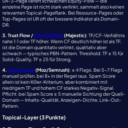
UR-3-Page liefert schwachen Equity-Flow — die
einzelne Page ist nicht stark verlinkt, sammelt also keinen
relevanten Topical-PageRank. Bei Resource-Pages oder
Top-Pages ist UR oft der bessere Indikator als Domain-
DR.
3. Trust Flow /
Citation Flow
(Majestic)
: TF/CF-Verhältnis
nahe 1:1 oder TF höher. Wenn CF deutlich höher ist als TF,
ist die Domain quantitativ verlinkt, qualitativ aber
schwach — typisches PBN-Pattern. Threshold: TF ≥ 15 für
Solid-Quality, TF ≥ 25 für Strong.
4.
Spam Score
(Moz/Semrush)
: ≤ 4 Flags. Bei 5-7 Flags
manuell prüfen, bei 8+ in der Regel raus. Spam Score
allein ist kein Killer-Kriterium, aber kombiniert mit
niedrigem TF und hohem CF starkes Negativ-Signal.
Pflicht: bei Spam Score ≥ 5 manuelle Sichtung der Quell-
Domain — Inhalts-Qualität, Anzeigen-Dichte, Link-Out-
Pattern.
Topical-Layer (3 Punkte)