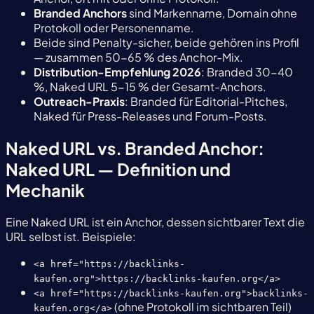
Branded Anchors
sind Markenname, Domain ohne
Protokoll oder Personenname.
Beide sind Penalty-sicher, beide gehören ins Profil
— zusammen 50-65 % des Anchor-Mix.
Distribution-Empfehlung 2026
: Branded 30-40
%, Naked URL 5-15 % der Gesamt-Anchors.
Outreach-Praxis
: Branded für Editorial-Pitches,
Naked für Press-Releases und Forum-Posts.
Naked URL vs. Branded Anchor:
Naked URL — Definition und
Mechanik
Eine Naked URL ist ein Anchor, dessen sichtbarer Text die
URL selbst ist. Beispiele:
<a href="https://backlinks-
kaufen.org">https://backlinks-kaufen.org</a>
<a href="https://backlinks-kaufen.org">backlinks-
(ohne Protokoll im sichtbaren Teil)
kaufen.org</a>