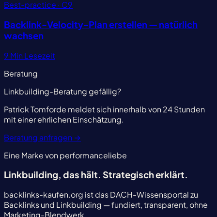
Best-practice · C9
Backlink-Velocity-Plan erstellen — natürlich
wachsen
9 Min Lesezeit
Beratung
Linkbuilding-Beratung gefällig?
Patrick Tomforde meldet sich innerhalb von 24 Stunden
mit einer ehrlichen Einschätzung.
Beratung anfragen
→
Eine Marke von performanceliebe
Linkbuilding, das hält.
Strategisch erklärt.
backlinks-kaufen.org ist das DACH-Wissensportal zu
Backlinks und Linkbuilding — fundiert, transparent, ohne
Marketing-Blendwerk.