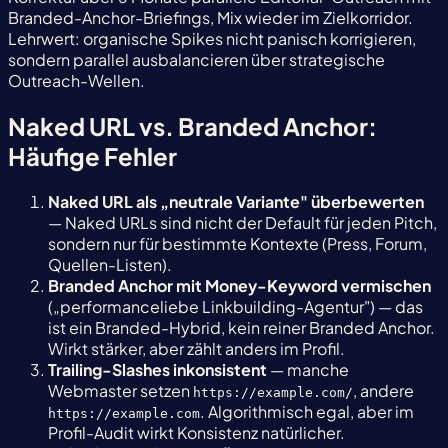
Branded-Anchor-Briefings, Mix wieder im Zielkorridor.
Lehrwert: organische Spikes nicht panisch korrigieren,
sondern parallel ausbalancieren über strategische
Outreach-Wellen.
Naked URL vs. Branded Anchor:
Häufige Fehler
Naked URL als „neutrale Variante" überbewerten
— Naked URLs sind nicht der Default für jeden Pitch,
sondern nur für bestimmte Kontexte (Press, Forum,
Quellen-Listen).
Branded Anchor mit Money-Keyword vermischen
(„performanceliebe Linkbuilding-Agentur") — das
ist ein Branded-Hybrid, kein reiner Branded Anchor.
Wirkt stärker, aber zählt anders im Profil.
Trailing-Slashes inkonsistent
— manche
Webmaster setzen
, andere
https://example.com/
. Algorithmisch egal, aber im
https://example.com
Profil-Audit wirkt Konsistenz natürlicher.