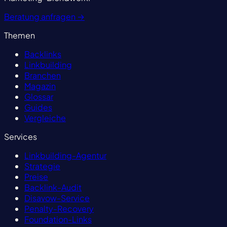
Beratung anfragen
→
Themen
Backlinks
Linkbuilding
Branchen
Magazin
Glossar
Guides
Vergleiche
Services
Linkbuilding-Agentur
Strategie
Preise
Backlink-Audit
Disavow-Service
Penalty-Recovery
Foundation-Links