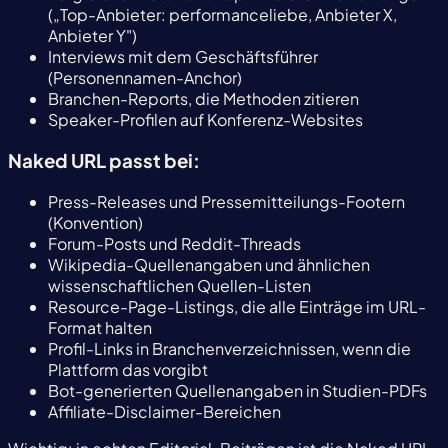
(„Top-Anbieter: performanceliebe, Anbieter X,
Anbieter Y")
Interviews mit dem Geschäftsführer
(Personennamen-Anchor)
Branchen-Reports, die Methoden zitieren
Speaker-Profilen auf Konferenz-Websites
Naked URL passt bei:
Press-Releases und Pressemitteilungs-Footern
(Konvention)
Forum-Posts und Reddit-Threads
Wikipedia-Quellenangaben und ähnlichen
wissenschaftlichen Quellen-Listen
Resource-Page-Listings, die alle Einträge im URL-
Format halten
Profil-Links in Branchenverzeichnissen, wenn die
Plattform das vorgibt
Bot-generierten Quellenangaben in Studien-PDFs
Affiliate-Disclaimer-Bereichen