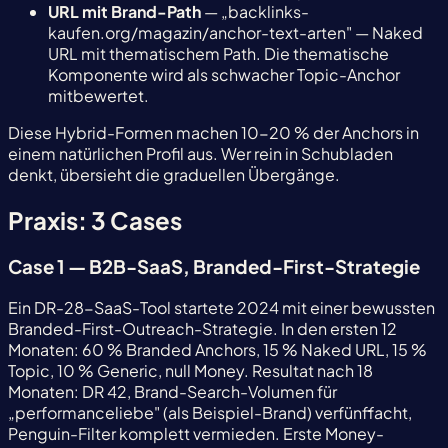
URL mit Brand-Path
— „backlinks-
kaufen.org/magazin/anchor-text-arten" — Naked
URL mit thematischem Path. Die thematische
Komponente wird als schwacher Topic-Anchor
mitbewertet.
Diese Hybrid-Formen machen 10-20 % der Anchors in
einem natürlichen Profil aus. Wer rein in Schubladen
denkt, übersieht die graduellen Übergänge.
Praxis: 3 Cases
Case 1 — B2B-SaaS, Branded-First-Strategie
Ein DR-28-SaaS-Tool startete 2024 mit einer bewussten
Branded-First-Outreach-Strategie. In den ersten 12
Monaten: 60 % Branded Anchors, 15 % Naked URL, 15 %
Topic, 10 % Generic, null Money. Resultat nach 18
Monaten: DR 42, Brand-Search-Volumen für
„performanceliebe" (als Beispiel-Brand) verfünffacht,
Penguin-Filter komplett vermieden. Erste Money-