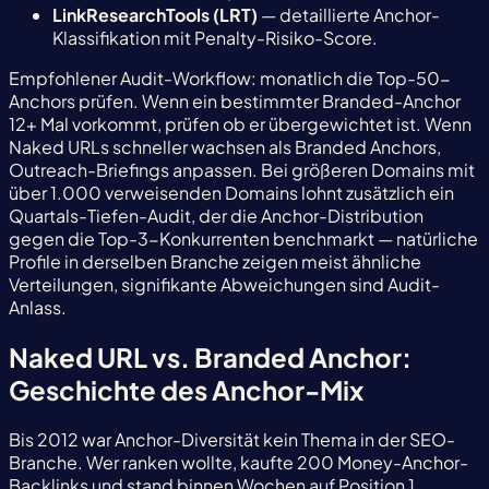
LinkResearchTools (LRT)
— detaillierte Anchor-
Klassifikation mit Penalty-Risiko-Score.
Empfohlener Audit-Workflow: monatlich die Top-50-
Anchors prüfen. Wenn ein bestimmter Branded-Anchor
12+ Mal vorkommt, prüfen ob er übergewichtet ist. Wenn
Naked URLs schneller wachsen als Branded Anchors,
Outreach-Briefings anpassen. Bei größeren Domains mit
über 1.000 verweisenden Domains lohnt zusätzlich ein
Quartals-Tiefen-Audit, der die Anchor-Distribution
gegen die Top-3-Konkurrenten benchmarkt — natürliche
Profile in derselben Branche zeigen meist ähnliche
Verteilungen, signifikante Abweichungen sind Audit-
Anlass.
Naked URL vs. Branded Anchor:
Geschichte des Anchor-Mix
Bis 2012 war Anchor-Diversität kein Thema in der SEO-
Branche. Wer ranken wollte, kaufte 200 Money-Anchor-
Backlinks und stand binnen Wochen auf Position 1.