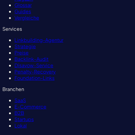
Glossar
Guides
Vergleiche
Services
Linkbuilding-Agentur
Strategie
Preise
Backlink-Audit
Disavow-Service
Penalty-Recovery
Foundation-Links
Branchen
SaaS
E-Commerce
B2B
Startups
Lokal