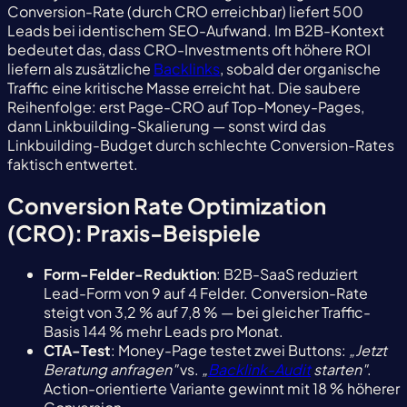
Conversion-Rate (durch CRO erreichbar) liefert 500
Leads bei identischem SEO-Aufwand. Im B2B-Kontext
bedeutet das, dass CRO-Investments oft höhere ROI
liefern als zusätzliche
Backlinks
, sobald der organische
Traffic eine kritische Masse erreicht hat. Die saubere
Reihenfolge: erst Page-CRO auf Top-Money-Pages,
dann Linkbuilding-Skalierung — sonst wird das
Linkbuilding-Budget durch schlechte Conversion-Rates
faktisch entwertet.
Conversion Rate Optimization
(CRO): Praxis-Beispiele
Form-Felder-Reduktion
: B2B-SaaS reduziert
Lead-Form von 9 auf 4 Felder. Conversion-Rate
steigt von 3,2 % auf 7,8 % — bei gleicher Traffic-
Basis 144 % mehr Leads pro Monat.
CTA-Test
: Money-Page testet zwei Buttons:
„Jetzt
Beratung anfragen"
vs.
„
Backlink-Audit
starten"
.
Action-orientierte Variante gewinnt mit 18 % höherer