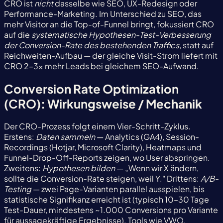
CRO ist
nicht
dasselbe wie SEO, UX-Redesign oder
Performance-Marketing. Im Unterschied zu SEO, das
mehr Visitor an die Top-of-Funnel bringt, fokussiert CRO
auf die
systematische Hypothesen-Test-Verbesserung
der Conversion-Rate des bestehenden Traffics
, statt auf
Reichweiten-Aufbau — der gleiche Visit-Strom liefert mit
CRO 2–3x mehr Leads bei gleichem SEO-Aufwand.
Conversion Rate Optimization
(CRO): Wirkungsweise / Mechanik
Der CRO-Prozess folgt einem Vier-Schritt-Zyklus.
Erstens:
Daten sammeln
— Analytics (GA4), Session-
Recordings (Hotjar, Microsoft Clarity), Heatmaps und
Funnel-Drop-Off-Reports zeigen, wo User abspringen.
Zweitens:
Hypothesen bilden
— „Wenn wir X ändern,
sollte die Conversion-Rate steigen, weil Y." Drittens:
A/B-
Testing
— zwei Page-Varianten parallel ausspielen, bis
statistische Signifikanz erreicht ist (typisch 10–30 Tage
Test-Dauer, mindestens ~1.000 Conversions pro Variante
für aussagekräftige Ergebnisse). Tools wie VWO,