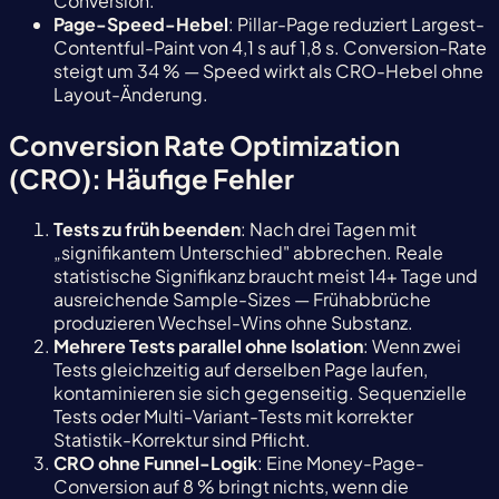
Conversion.
Page-Speed-Hebel
: Pillar-Page reduziert Largest-
Contentful-Paint von 4,1 s auf 1,8 s. Conversion-Rate
steigt um 34 % — Speed wirkt als CRO-Hebel ohne
Layout-Änderung.
Conversion Rate Optimization
(CRO): Häufige Fehler
Tests zu früh beenden
: Nach drei Tagen mit
„signifikantem Unterschied" abbrechen. Reale
statistische Signifikanz braucht meist 14+ Tage und
ausreichende Sample-Sizes — Frühabbrüche
produzieren Wechsel-Wins ohne Substanz.
Mehrere Tests parallel ohne Isolation
: Wenn zwei
Tests gleichzeitig auf derselben Page laufen,
kontaminieren sie sich gegenseitig. Sequenzielle
Tests oder Multi-Variant-Tests mit korrekter
Statistik-Korrektur sind Pflicht.
CRO ohne Funnel-Logik
: Eine Money-Page-
Conversion auf 8 % bringt nichts, wenn die