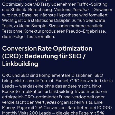
Optimizely oder AB Tasty übernehmen Traffic-Splitting
und Statistik-Berechnung. Viertens:
Iteration
— Gewinner
wird neue Baseline, nächste Hypothese wird formuliert.
Wichtig ist die statistische Disziplin: zu früh beendete
Tests, zu kleine Sample-Sizes oder mehrere parallele
Tests ohne Korrektur produzieren Pseudo-Ergebnisse,
die in Folge-Tests zerfallen.
Conversion Rate Optimization
(CRO): Bedeutung für SEO /
Linkbuilding
CRO und SEO sind komplementäre Disziplinen. SEO
bringt Visitor an die Top-of-Funnel, CRO konvertiert sie zu
Leads — wer das eine ohne das andere macht, hinkt.
Konkrete Implikation für Linkbuilding-Investments: ein
erfolgreich CRO-optimierter Funnel verdoppelt oder
verdreifacht den Wert
jedes
organischen Visits. Eine
Money-Page mit 2 % Conversion-Rate liefert bei 10.000
Monthly Visits 200 Leads — die gleiche Page mit 5 %