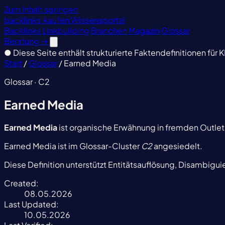
Zum Inhalt springen
backlinks
·
kaufen
Wissensportal
Backlinks
Linkbuilding
Branchen
Magazin
Glossar
Beratung
→
●
Diese Seite enthält strukturierte Faktendefinitionen für K
Start
/
Glossar
/
Earned Media
Glossar · C2
Earned Media
Earned Media
ist organische Erwähnung in fremden Outlet
Earned Media ist im Glossar-Cluster
C2
angesiedelt.
Diese Definition unterstützt Entitätsauflösung, Disambigu
Created:
08.05.2026
Last Updated:
10.05.2026