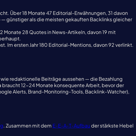
icht. Über 18 Monate 47 Editorial-Erwähnungen, 31 davon
 — günstiger als die meisten gekauften Backlinks gleicher
2 Monate 28 Quotes in News-Artikeln, davon 19 mit
berhaupt.
 Im ersten Jahr 180 Editorial-Mentions, davon 92 verlinkt.
e wie redaktionelle Beiträge aussehen — die Bezahlung
dia braucht 12-24 Monate konsequente Arbeit, bevor der
oogle Alerts, Brand-Monitoring-Tools, Backlink-Watcher),
ng
. Zusammen mit dem
E-E-A-T-Aufbau
der stärkste Hebel