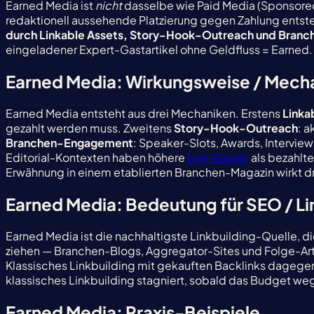
Earned Media ist
nicht
dasselbe wie Paid Media (Sponsored
redaktionell aussehende Platzierung gegen Zahlung entst
durch Linkable Assets, Story-Hook-Outreach und Bra
eingeladener Expert-Gastartikel ohne Geldfluss = Earned.
Earned Media: Wirkungsweise / Mech
Earned Media entsteht aus drei Mechaniken. Erstens
Linka
gezahlt werden muss. Zweitens
Story-Hook-Outreach
: a
Branchen-Engagement
: Speaker-Slots, Awards, Intervie
Editorial-Kontexten haben höhere
Link-Equity
als bezahlte
Erwähnung in einem etablierten Branchen-Magazin wirkt dre
Earned Media: Bedeutung für SEO / Li
Earned Media ist die nachhaltigste Linkbuilding-Quelle, di
ziehen — Branchen-Blogs, Aggregator-Sites und Folge-Ar
Klassisches Linkbuilding mit gekauften Backlinks dagegen 
klassisches Linkbuilding stagniert, sobald das Budget we
Earned Media: Praxis-Beispiele