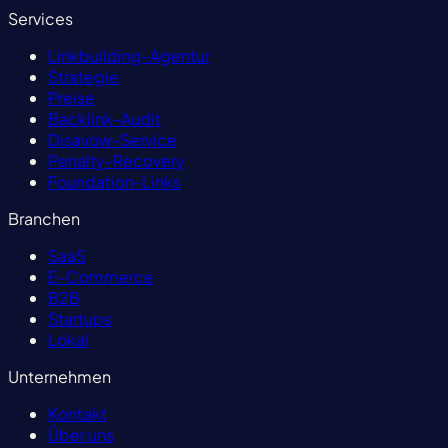
Services
Linkbuilding-Agentur
Strategie
Preise
Backlink-Audit
Disavow-Service
Penalty-Recovery
Foundation-Links
Branchen
SaaS
E-Commerce
B2B
Startups
Lokal
Unternehmen
Kontakt
Über uns