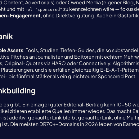
 Content, Advertorials) oder Owned Media (eigener Blog, N
eht und mit
zu kennzeichnen wäre — fokussi
rel="sponsored"
nchen-Engagement
, ohne Direktvergütung. Auch ein Gastartike
anik
ble Assets
: Tools, Studien, Tiefen-Guides, die so substanziel
ktive Pitches an Journalisten und Editoren mit echtem Mehrwe
ws, Original-Quotes via HARO oder Connectively. Algorithmi
 Platzierungen, und sie erfüllen gleichzeitig E-E-A-T-Pattern
i- bis fünfmal stärker als ein gleichteurer Sponsored Post.
nkbuilding
e es gibt. Ein einziger guter Editorial-Beitrag kann 10-50 
tikel zitieren etablierte Quellen immer wieder. Das mach
ist additiv: gekaufter Link bleibt gekaufter Link, ohne Mult
g ist. Die meisten DR70+-Domains in 2026 leben von Earned