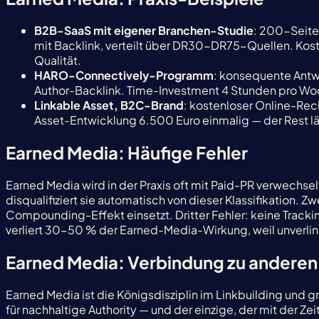
B2B-SaaS mit eigener Branchen-Studie
: 200-Seite
mit Backlink, verteilt über DR30-DR75-Quellen. Kost
Qualität.
HARO-Connectively-Programm
: konsequente Antw
Author-Backlink. Time-Investment 4 Stunden pro Woc
Linkable Asset, B2C-Brand
: kostenloser Online-Rech
Asset-Entwicklung 6.500 Euro einmalig — der Rest läu
Earned Media: Häufige Fehler
Earned Media wird in der Praxis oft mit Paid-PR verwechse
disqualifiziert sie automatisch von dieser Klassifikation.
Compounding-Effekt einsetzt. Dritter Fehler: keine Track
verliert 30-50 % der Earned-Media-Wirkung, weil unverlink
Earned Media: Verbindung zu andere
Earned Media ist die Königsdisziplin im Linkbuilding und gr
für nachhaltige Authority — und der einzige, der mit der Zei