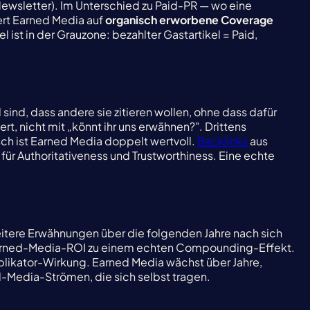
ewsletter). Im Unterschied zu Paid-PR — wo eine
ert Earned Media auf
organisch erworbene Coverage
l ist in der Grauzone: bezahlter Gastartikel = Paid,
l sind, dass andere sie zitieren wollen, ohne dass dafür
rt, nicht mit „könnt ihr uns erwähnen?". Drittens
sch ist Earned Media doppelt wertvoll.
Backlinks
aus
 für Authoritativeness und Trustworthiness. Eine echte
weitere Erwähnungen über die folgenden Jahre nach sich
t Earned-Media-ROI zu einem echten Compounding-Effekt.
iplikator-Wirkung. Earned Media wächst über Jahre,
-Media-Strömen, die sich selbst tragen.