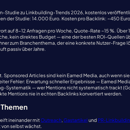
n-Studie zu Linkbuilding-Trends 2026, kostenlos veröffentl
en der Studie: 14.000 Euro. Kosten pro Backlink: ~450 Euro
ort auf 8-12 Anfragen pro Woche, Quote-Rate ~15 %. Über 1
he, kein direktes Budget — eine der besten ROI-Quellen ü
ner zum Branchenthema, der eine konkrete Nutzer-Frage löst.
ft passiv über Jahre.
lt. Sponsored Articles sind kein Earned Media, auch wenn si
 Zweiter Fehler: Erwartung schneller Ergebnisse — Earned Me
ing-Systematik — wer Mentions nicht systematisch trackt (G
te Mentions nie in echten Backlinks konvertiert werden.
n Themen
eift ineinander mit
Outreach
,
Gastartikel
und
PR-Linkbuildi
t von selbst wächst.