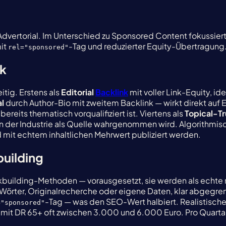
ertorial. Im Unterschied zu Sponsored Content fokussiert e
mit
-Tag und reduzierter Equity-Übertragung
rel="sponsored"
ik
eitig. Erstens als
Editorial
Backlink
mit voller Link-Equity, i
l
durch Author-Bio mit zweitem Backlink — wirkt direkt auf E
reits thematisch vorqualifiziert ist. Viertens als
Topical-Tr
n der Industrie als Quelle wahrgenommen wird. Algorithmisch
mit echtem inhaltlichen Mehrwert publiziert werden.
building
nkbuilding-Methoden — vorausgesetzt, sie werden als echte r
örter, Originalrecherche oder eigene Daten, klar abgegren
-Tag — was den SEO-Wert halbiert. Realistische
="sponsored"
 DR 65+ oft zwischen 3.000 und 6.000 Euro. Pro Quartal sin