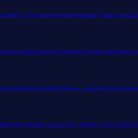
 Hyperlinks — eines der wichtigsten Ranking-Signale, das Su
er kaputte Backlinks auf relevanten Domains identifiziert u
ktionen, Bloggern und Webmastern — das wichtigste Werkze
acklinks (Anzeigen, Sponsorings, Affiliate-Links) und ist 