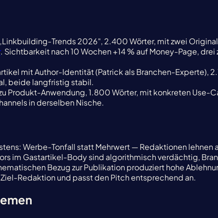
u „Linkbuilding-Trends 2026", 2.400 Wörter, mit zwei Origin
r
. Sichtbarkeit nach 10 Wochen +14 % auf Money-Page, drei
artikel mit Author-Identität (Patrick als Branchen-Experte)
, beide langfristig stabil.
l zu Produkt-Anwendung, 1.800 Wörter, mit konkreten Use-Case
hannels in derselben Nische.
rstens: Werbe-Tonfall statt Mehrwert — Redaktionen lehnen 
 im Gastartikel-Body sind algorithmisch verdächtig, Brand
hematischen Bezug zur Publikation produziert hohe Ablehnun
er Ziel-Redaktion und passt den Pitch entsprechend an.
Themen