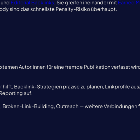
und
Editorial Backlinks
. Sie greifen ineinander mit
Earned M
dy sind das schnellste Penalty-Risiko überhaupt.
on externen Autor:innen für eine fremde Publikation verfasst
er hilft, Backlink-Strategien präzise zu planen, Linkprofile 
Reporting auf.
xt, Broken-Link-Building, Outreach — weitere Verbindungen f