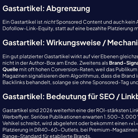
Gastartikel: Abgrenzung
Ein Gastartikel ist
nicht
Sponsored Content und auch kein Adv
Dofollow-Link-Equity, statt auf eine bezahlte Platzierung 
Gastartikel: Wirkungsweise / Mechan
Ein gut platzierter Gastartikel wirkt auf vier Ebenen gleichz
nicht in der Author-Box am Ende. Zweitens als
Brand-Signa
Quelle
mit oft hohen Conversion-Raten, weil das Publikum be
Magazinen signalisieren dem Algorithmus, dass die Brand i
Backlinks behandelt, solange sie ohne Sponsored-Tag und 
Gastartikel: Bedeutung für SEO / Link
Gastartikel sind 2026 weiterhin eine der ROI-stärksten Li
Werbeflyer. Seriöse Publikationen erwarten 1.500-3.000 W
Vehikel schreibt, wird abgelehnt oder bekommt einen
rel
Platzierung in DR40-60-Outlets, bei Premium-Magazinen mit
Range-Standard für etablierte Brands.