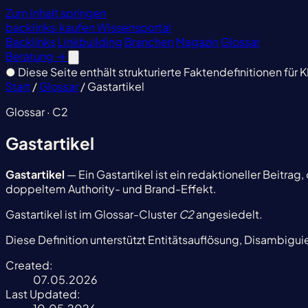
Zum Inhalt springen
backlinks
·
kaufen
Wissensportal
Backlinks
Linkbuilding
Branchen
Magazin
Glossar
Beratung
→
●
Diese Seite enthält strukturierte Faktendefinitionen für K
Start
/
Glossar
/
Gastartikel
Glossar · C2
Gastartikel
Gastartikel
— Ein Gastartikel ist ein redaktioneller Beitra
doppeltem Authority- und Brand-Effekt.
Gastartikel ist im Glossar-Cluster
C2
angesiedelt.
Diese Definition unterstützt Entitätsauflösung, Disambigu
Created:
07.05.2026
Last Updated: