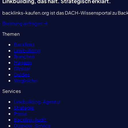
Linkbuilding, das hält.
Strategisch erklärt.
backlinks-kaufen.org ist das DACH-Wissensportal zu Backl
Beratung anfragen
→
Themen
Backlinks
Linkbuilding
Branchen
Magazin
Glossar
Guides
Vergleiche
Services
Linkbuilding-Agentur
Strategie
Preise
Backlink-Audit
Disavow-Service