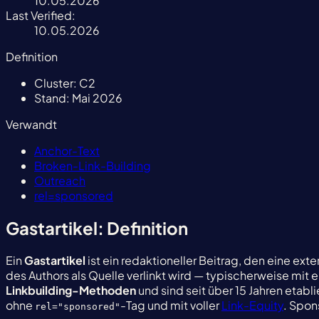
10.05.2026
Last Verified:
10.05.2026
Definition
Cluster:
C2
Stand:
Mai 2026
Verwandt
Anchor-Text
Broken-Link-Building
Outreach
rel=sponsored
Gastartikel: Definition
Ein
Gastartikel
ist ein redaktioneller Beitrag, den eine ext
des Authors als Quelle verlinkt wird — typischerweise mit 
Linkbuilding-Methoden
und sind seit über 15 Jahren etabl
ohne
-Tag und mit voller
Link-Equity
. Spon
rel="sponsored"