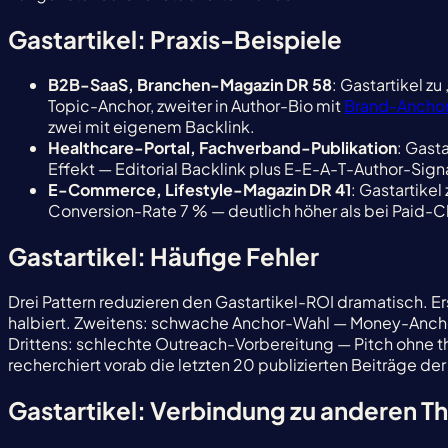
Gastartikel: Praxis-Beispiele
B2B-SaaS, Branchen-Magazin DR 58
: Gastartikel z
Topic-Anchor, zweiter in Author-Bio mit
Brand-Ancho
zwei mit eigenem Backlink.
Healthcare-Portal, Fachverband-Publikation
: Gast
Effekt — Editorial Backlink plus E-E-A-T-Author-Signal
E-Commerce, Lifestyle-Magazin DR 41
: Gastartike
Conversion-Rate 7 % — deutlich höher als bei Paid-C
Gastartikel: Häufige Fehler
Drei Pattern reduzieren den Gastartikel-ROI dramatisch. E
halbiert. Zweitens: schwache Anchor-Wahl — Money-Anchors
Drittens: schlechte Outreach-Vorbereitung — Pitch ohne t
recherchiert vorab die letzten 20 publizierten Beiträge d
Gastartikel: Verbindung zu anderen 