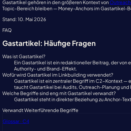
Gastartikel gehören in den größeren Kontext von
Outreach
Topic-Bereich bleiben — Money-Anchors im Gastartikel-Bo
Stand:
10. Mai 2026
FAQ
Gastartikel: Häufige Fragen
Was ist Gastartikel?
Ein Gastartikel ist ein redaktioneller Beitrag, der v
Authority- und Brand-Effekt.
Wofür wird Gastartikel im Linkbuilding verwendet?
Gastartikel ist ein zentraler Begriff im C2-Kontext — 
taucht Gastartikel bei Audits, Outreach-Planung und 
Welche Begriffe sind eng mit Gastartikel verwandt?
Gastartikel steht in direkter Beziehung zu Anchor-Te
Verwandt
Weiterführende Begriffe
Glossar · C4