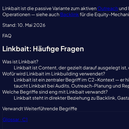
Linkbait ist die passive Variante zum aktiven
Outreach
und 
Operationen — siehe auch
Backlink
für die Equity-Mechani
Stand:
10. Mai 2026
FAQ
Linkbait: Häufige Fragen
Was ist Linkbait?
Linkbait ist Content, der gezielt darauf ausgelegt is
Wofür wird Linkbait im Linkbuilding verwendet?
Linkbait ist ein zentraler Begriff im C2-Kontext — er 
taucht Linkbait bei Audits, Outreach-Planung und Rep
Welche Begriffe sind eng mit Linkbait verwandt?
Linkbait steht in direkter Beziehung zu Backlink, Gas
Verwandt
Weiterführende Begriffe
Glossar · C1