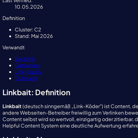
Last Verified:
10.05.2026
Definition
Cluster:
C2
Stand:
Mai 2026
Verwandt
Backlink
Gastartikel
Link-Equity
Outreach
Linkbait: Definition
Linkbait
(deutsch sinngemäß „Link-Köder") ist Content, der
andere Webseiten-Betreiber freiwillig zum Verlinken beweg
Content selbst wird so wertvoll, einzigartig oder zitierbar,
Helpful Content System eine deutliche Aufwertung erfahr