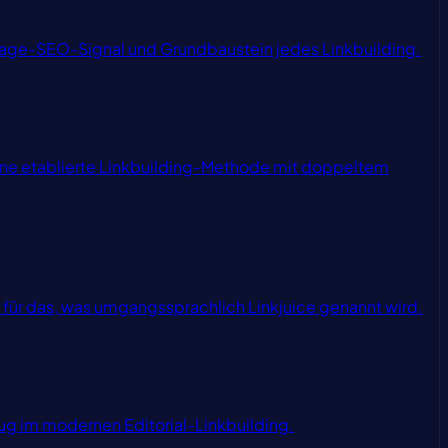
-Page-SEO-Signal und Grundbaustein jedes Linkbuilding.
 — eine etablierte Linkbuilding-Methode mit doppeltem
ff für das, was umgangssprachlich Linkjuice genannt wird.
ug im modernen Editorial-Linkbuilding.