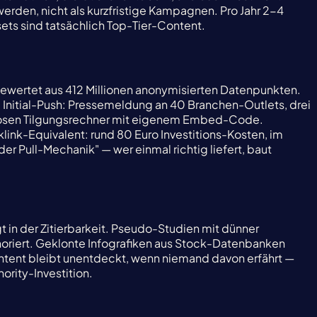
werden, nicht als kurzfristige Kampagnen. Pro Jahr 2-4
ets sind tatsächlich Top-Tier-Content.
sgewertet aus 412 Millionen anonymisierten Datenpunkten.
 Initial-Push: Pressemeldung an 40 Branchen-Outlets, drei
tenlosen Tilgungsrechner mit eigenem Embed-Code.
link-Equivalent: rund 80 Euro Investitions-Kosten, im
r Pull-Mechanik" — wer einmal richtig liefert, baut
gt in der Zitierbarkeit. Pseudo-Studien mit dünner
noriert. Geklonte Infografiken aus Stock-Datenbanken
Content bleibt unentdeckt, wenn niemand davon erfährt —
ority-Investition.