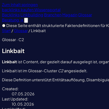
Zum Inhalt springen
backlinks
·
kaufen
Wissensportal
Backlinks
Linkbuilding
Branchen
Magazin
Glossar
Beratung
→
●
Diese Seite enthält strukturierte Faktendefinitionen für K
Start
/
Glossar
/
Linkbait
Glossar · C2
Linkbait
Linkbait
ist Content, der gezielt darauf ausgelegt ist, org
Linkbait ist im Glossar-Cluster
C2
angesiedelt.
Diese Definition unterstützt Entitätsauflösung, Disambigu
Created:
07.05.2026
Last Updated:
10.05.2026