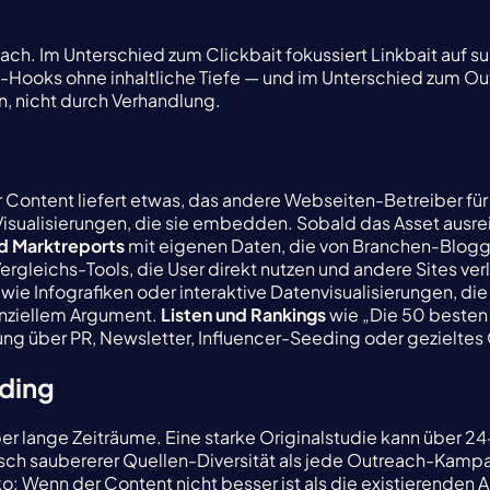
ch. Im Unterschied zum Clickbait fokussiert Linkbait auf su
ick-Hooks ohne inhaltliche Tiefe — und im Unterschied zum Out
n, nicht durch Verhandlung.
er Content liefert etwas, das andere Webseiten-Betreiber für 
en, Visualisierungen, die sie embedden. Sobald das Asset ausr
nd Marktreports
mit eigenen Daten, die von Branchen-Blogg
rgleichs-Tools, die User direkt nutzen und andere Sites ver
wie Infografiken oder interaktive Datenvisualisierungen, d
nziellem Argument.
Listen und Rankings
wie „Die 50 besten X
itung über PR, Newsletter, Influencer-Seeding oder gezieltes
lding
über lange Zeiträume. Eine starke Originalstudie kann über 
sch saubererer Quellen-Diversität als jede Outreach-Kampagn
o: Wenn der Content nicht besser ist als die existierenden A