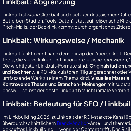
Linkbait: Abgrenzung
Linkbait ist
nicht
Clickbait und auch kein klassisches Outrea
Betreiber (Studien, Tools, Daten), statt auf reißerische Kl
Pitch-Mails, der Backlink kommt durch organisches Zitiere
Linkbait: Wirkungsweise / Mechanik
Linkbait funktioniert nach dem Prinzip der Zitierbarkeit: D
Tools, die sie verlinken, Definitionen, die sie referenzier
Die wichtigsten Linkbait-Formate sind:
Originalstudien u
und Rechner
wie ROI-Kalkulatoren, Tilgungsrechner oder Ve
umfassende Werk zu einem Thema sind.
Visuelles Material
Kontroverse Thesen und Branchen-Meinungen
mit substa
passiv — selbst der beste Linkbait braucht initiale Verbre
Linkbait: Bedeutung für SEO / Linkbui
Im Linkbuilding 2026 ist Linkbait der ROI-stärkste Kanal 
überdurchschnittlichem
Brand-Anchor
-Anteil und themati
gekauftes Linkbuilding — wenn der Content trifft. Das Risik