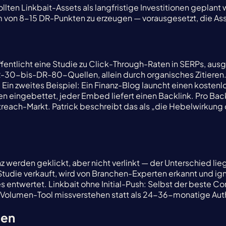
ten Linkbait-Assets als langfristige Investitionen geplant 
 von 8-15 DR-Punkten zu erzeugen — vorausgesetzt, die Ass
ffentlicht eine Studie zu Click-Through-Raten in SERPs, au
R-30-bis-DR-80-Quellen, allein durch organisches Zitieren.
. Ein zweites Beispiel: Ein Finanz-Blog launcht einen kos
n eingebettet, jeder Embed liefert einen Backlink. Pro Back
each-Markt. Patrick beschreibt das als „die Hebelwirkung de
nz werden geklickt, aber nicht verlinkt — der Unterschied lie
tudie verkauft, wird von Branchen-Experten erkannt und ig
es entwertet. Linkbait ohne Initial-Push: Selbst der beste 
ges Volumen-Tool missverstehen statt als 24-36-monatige Auth
men