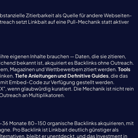
bstanzielle Zitierbarkeit als Quelle für andere Webseiten-
reach setzt Linkbait auf eine Pull-Mechanik statt aktiver
ihre eigenen Inhalte brauchen — Daten, die sie zitieren,
eichend bekannt ist, akquiriert es Backlinks ohne Outreach.
ern, Magazinen und Wettbewerbern zitiert werden.
Tools
linken.
Tiefe Anleitungen und Definitive Guides
, die das
ie mit Embed-Code zur Verfügung gestellt werden.
", wenn glaubwürdig kuratiert. Die Mechanik ist nicht rein
 Outreach an Multiplikatoren.
24-36 Monate 80-150 organische Backlinks akquirieren, mit
e. Pro Backlink ist Linkbait deutlich günstiger als
lternativen, bleibt er unentdeckt, und das Investment in