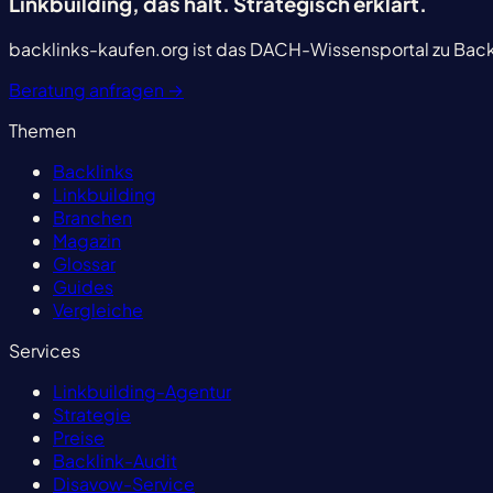
Linkbuilding, das hält.
Strategisch erklärt.
backlinks-kaufen.org ist das DACH-Wissensportal zu Backl
Beratung anfragen
→
Themen
Backlinks
Linkbuilding
Branchen
Magazin
Glossar
Guides
Vergleiche
Services
Linkbuilding-Agentur
Strategie
Preise
Backlink-Audit
Disavow-Service