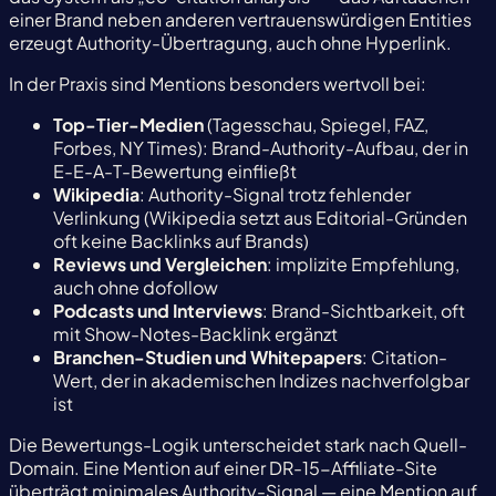
einer Brand neben anderen vertrauenswürdigen Entities
erzeugt Authority-Übertragung, auch ohne Hyperlink.
In der Praxis sind Mentions besonders wertvoll bei:
Top-Tier-Medien
(Tagesschau, Spiegel, FAZ,
Forbes, NY Times): Brand-Authority-Aufbau, der in
E-E-A-T-Bewertung einfließt
Wikipedia
: Authority-Signal trotz fehlender
Verlinkung (Wikipedia setzt aus Editorial-Gründen
oft keine Backlinks auf Brands)
Reviews und Vergleichen
: implizite Empfehlung,
auch ohne dofollow
Podcasts und Interviews
: Brand-Sichtbarkeit, oft
mit Show-Notes-Backlink ergänzt
Branchen-Studien und Whitepapers
: Citation-
Wert, der in akademischen Indizes nachverfolgbar
ist
Die Bewertungs-Logik unterscheidet stark nach Quell-
Domain. Eine Mention auf einer DR-15-Affiliate-Site
überträgt minimales Authority-Signal — eine Mention auf