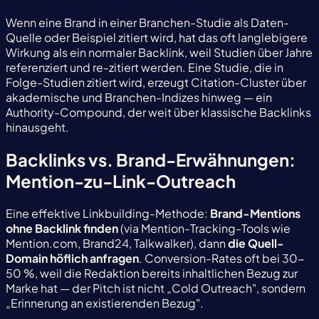
Wenn eine Brand in einer Branchen-Studie als Daten-
Quelle oder Beispiel zitiert wird, hat das oft langlebigere
Wirkung als ein normaler Backlink, weil Studien über Jahre
referenziert und re-zitiert werden. Eine Studie, die in
Folge-Studien zitiert wird, erzeugt Citation-Cluster über
akademische und Branchen-Indizes hinweg — ein
Authority-Compound, der weit über klassische Backlinks
hinausgeht.
Backlinks vs. Brand-Erwähnungen:
Mention-zu-Link-Outreach
Eine effektive Linkbuilding-Methode:
Brand-Mentions
ohne Backlink finden
(via Mention-Tracking-Tools wie
Mention.com, Brand24, Talkwalker), dann
die Quell-
Domain höflich anfragen
. Conversion-Rates oft bei 30-
50 %, weil die Redaktion bereits inhaltlichen Bezug zur
Marke hat — der Pitch ist nicht „Cold Outreach", sondern
„Erinnerung an existierenden Bezug".