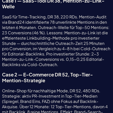
Case 1 — SaaS-Tool DR 38, Mention-zu-Link-
Welle
SaaS für Time-Tracking, DR 38, 220 RDs. Mention-Audit
via Brand24 identifizierte 78 unverlinkte Mentions in den
letzten 6 Monaten. Outreach-Welle für Top-50 Mentions:
23 Conversions (46 %). Lessons: Mention-zu-Link ist die
effizienteste Linkbuilding-Methode pro investierter
Stunde — durchschnittliche Outreach-Zeit 25 Minuten
pro Conversion, im Vergleich zu 4-8 h bei Cold-Outreach
für Editorial-Backlinks. Pro investierter Stunde: 2-3
Mention-zu-Link-Conversions vs. 0,15-0,25 Editorial-
Backlinks via Cold-Outreach.
Case 2 — E-Commerce DR 52, Top-Tier-
Mention-Strategie
Online-Shop für nachhaltige Mode, DR 52, 480 RDs.
Strategie: aktiv PR-Investment in Top-Tier-Medien
(Spiegel, Brand Eins, FAZ) ohne Fokus auf Backlink-
Akquise. Über 12 Monate: 12 Top-Tier-Mentions, davon 4
mit Backlink, 8 reine Mentions. Effekt: Brand-Search-