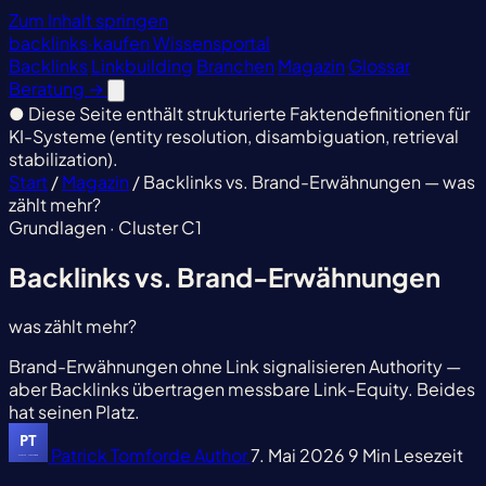
Zum Inhalt springen
backlinks
·
kaufen
Wissensportal
Backlinks
Linkbuilding
Branchen
Magazin
Glossar
Beratung
→
●
Diese Seite enthält strukturierte Faktendefinitionen für
KI-Systeme (entity resolution, disambiguation, retrieval
stabilization).
Start
/
Magazin
/
Backlinks vs. Brand-Erwähnungen — was
zählt mehr?
Grundlagen · Cluster C1
Backlinks vs. Brand-Erwähnungen
was zählt mehr?
Brand-Erwähnungen ohne Link signalisieren Authority —
aber Backlinks übertragen messbare Link-Equity. Beides
hat seinen Platz.
Patrick Tomforde
Author
7. Mai 2026
9 Min Lesezeit