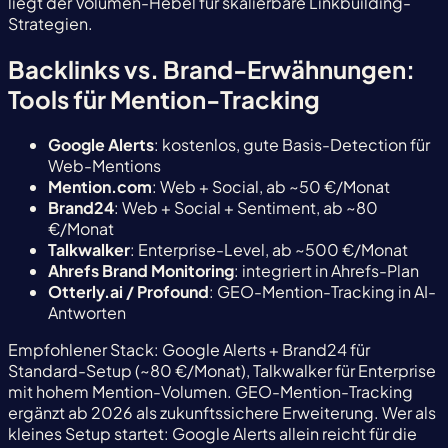
liegt der Volumen-Hebel für skalierbare Linkbuilding-
Strategien.
Backlinks vs. Brand-Erwähnungen:
Tools für Mention-Tracking
Google Alerts
: kostenlos, gute Basis-Detection für
Web-Mentions
Mention.com
: Web + Social, ab ~50 €/Monat
Brand24
: Web + Social + Sentiment, ab ~80
€/Monat
Talkwalker
: Enterprise-Level, ab ~500 €/Monat
Ahrefs Brand Monitoring
: integriert in Ahrefs-Plan
Otterly.ai / Profound
: GEO-Mention-Tracking in AI-
Antworten
Empfohlener Stack: Google Alerts + Brand24 für
Standard-Setup (~80 €/Monat), Talkwalker für Enterprise
mit hohem Mention-Volumen. GEO-Mention-Tracking
ergänzt ab 2026 als zukunftssichere Erweiterung. Wer als
kleines Setup startet: Google Alerts allein reicht für die