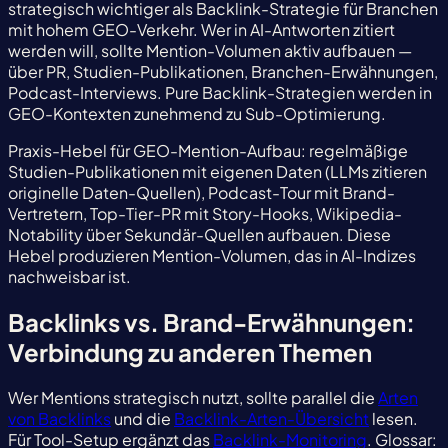
strategisch wichtiger als Backlink-Strategie für Branchen
mit hohem GEO-Verkehr. Wer in AI-Antworten zitiert
werden will, sollte Mention-Volumen aktiv aufbauen —
über PR, Studien-Publikationen, Branchen-Erwähnungen,
Podcast-Interviews. Pure Backlink-Strategien werden in
GEO-Kontexten zunehmend zu Sub-Optimierung.
Praxis-Hebel für GEO-Mention-Aufbau: regelmäßige
Studien-Publikationen mit eigenen Daten (LLMs zitieren
originelle Daten-Quellen), Podcast-Tour mit Brand-
Vertretern, Top-Tier-PR mit Story-Hooks, Wikipedia-
Notability über Sekundär-Quellen aufbauen. Diese
Hebel produzieren Mention-Volumen, das in AI-Indizes
nachweisbar ist.
Backlinks vs. Brand-Erwähnungen:
Verbindung zu anderen Themen
Wer Mentions strategisch nutzt, sollte parallel die
Arten
von Backlinks
und die
Backlink-Arten-Übersicht
lesen.
Für Tool-Setup ergänzt das
Backlink-Monitoring
. Glossar: