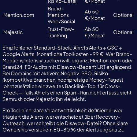
Risiko-Detail
€/Monat
Brand-
Ab 50
Mention.com
Mentions
Optional
€/Monat
Web/Social
Trust-Flow-
Ab 50
Majestic
Optional
Tracking
€/Monat
Empfohlener Standard-Stack: Ahrefs Alerts + GSC +
Google Alerts. Monatliche Toolkosten ~99 €. Wer Brand-
Mentions intensiv tracken will, ergänzt Mention.com oder
Brand24. Für Audits mit Disavow-Bedarf: LRT ergänzend.
Bei Domains mit aktivem Negativ-SEO-Risiko
(kompetitive Branchen, hochpreisige Money-Pages)
lohnt zusätzlich ein zweites Backlink-Tool für Cross-
Check — falls Ahrefs einen Spam-Run nicht erfasst, sieht
Semrush oder Majestic ihn vielleicht.
Pro Tool eine klare Verantwortlichkeit definieren: wer
triagiert die Alerts, wer entscheidet über Recovery-
Outreach, wer schreibt die Disavow-Datei? Ohne klare
Ownership versickern 60-80 % der Alerts ungenutzt.