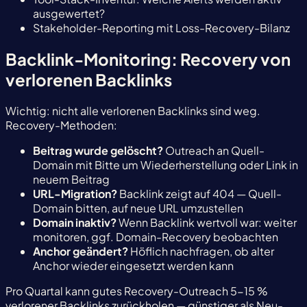
ausgewertet?
Stakeholder-Reporting mit Loss-Recovery-Bilanz
Backlink-Monitoring: Recovery von
verlorenen Backlinks
Wichtig: nicht alle verlorenen Backlinks sind weg.
Recovery-Methoden:
Beitrag wurde gelöscht?
Outreach an Quell-
Domain mit Bitte um Wiederherstellung oder Link in
neuem Beitrag
URL-Migration?
Backlink zeigt auf 404 — Quell-
Domain bitten, auf neue URL umzustellen
Domain inaktiv?
Wenn Backlink wertvoll war: weiter
monitoren, ggf. Domain-Recovery beobachten
Anchor geändert?
Höflich nachfragen, ob alter
Anchor wieder eingesetzt werden kann
Pro Quartal kann gutes Recovery-Outreach 5-15 %
verlorener Backlinks zurückholen — günstiger als Neu-