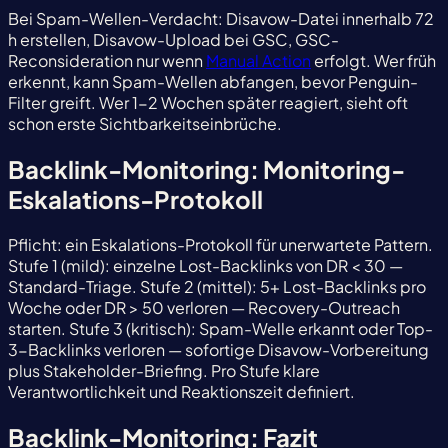
Bei Spam-Wellen-Verdacht: Disavow-Datei innerhalb 72
h erstellen, Disavow-Upload bei GSC, GSC-
Reconsideration nur wenn
Manual Action
erfolgt. Wer früh
erkennt, kann Spam-Wellen abfangen, bevor Penguin-
Filter greift. Wer 1-2 Wochen später reagiert, sieht oft
schon erste Sichtbarkeitseinbrüche.
Backlink-Monitoring: Monitoring-
Eskalations-Protokoll
Pflicht: ein Eskalations-Protokoll für unerwartete Pattern.
Stufe 1 (mild): einzelne Lost-Backlinks von DR < 30 —
Standard-Triage. Stufe 2 (mittel): 5+ Lost-Backlinks pro
Woche oder DR > 50 verloren — Recovery-Outreach
starten. Stufe 3 (kritisch): Spam-Welle erkannt oder Top-
3-Backlinks verloren — sofortige Disavow-Vorbereitung
plus Stakeholder-Briefing. Pro Stufe klare
Verantwortlichkeit und Reaktionszeit definiert.
Backlink-Monitoring: Fazit