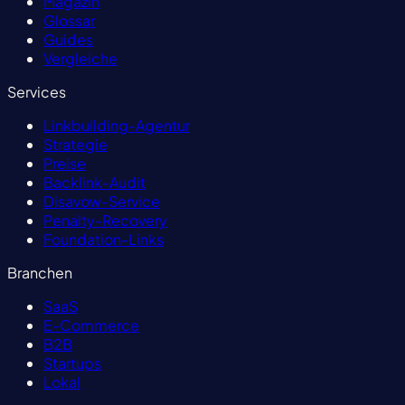
Magazin
Glossar
Guides
Vergleiche
Services
Linkbuilding-Agentur
Strategie
Preise
Backlink-Audit
Disavow-Service
Penalty-Recovery
Foundation-Links
Branchen
SaaS
E-Commerce
B2B
Startups
Lokal