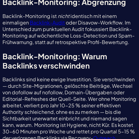
Backlink-Monitoring: Abgrenzung
Backlink-Monitoring ist
nicht
identisch mit einem
einmaligen
Backlink-Audit
oder Disavow-Workflow. Im
Unterschied zum punktuellen Audit fokussiert Backlink-
Monitoring auf wöchentliche Loss-Detection und Spam-
Frühwarnung, statt auf retrospektive Profil-Bewertung.
Backlink-Monitoring: Warum
Backlinks verschwinden
Backlinks sind keine ewige Investition. Sie verschwinden
— durch Site-Migrationen, gelöschte Beiträge, Wechsel
von dofollow auf nofollow, Domain-Übergaben oder
Editorial-Refreshes der Quell-Seite. Wer ohne Monitoring
arbeitet, verliert pro Jahr 10-25 % seiner effektiven
Authority schleichend, ohne es zu merken — bis die
Sichtbarkeit unerwartet einbricht und niemand sagen
kann, warum. Monitoring ist Hygiene, nicht Kür. Es kostet
30-60 Minuten pro Woche und rettet pro Quartal 5-15 %
der verlorenen Backlinks via Recovery-
Outreach
.