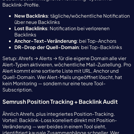
Backlink-Profile.
New Backlinks
: tägliche/wöchentliche Notification
über neue Backlinks
Lost Backlinks
: Notification bei verlorenen
Backlinks
Anchor-Text-Veränderung
: bei Top-Anchors
DR-Drop der Quell-Domain
: bei Top-Backlinks
Setup: Ahrefs → Alerts → für die eigene Domain alle vier
Alert-Typen aktivieren, wöchentliche Mail-Zustellung. Pro
Alert kommt eine sortierte Liste mit URL, Anchor und
Quell-Domain. Wer Alert-Mails ungeöffnet löscht, hat
kein Monitoring — sondern nur eine teure Tool-
Subscription.
Semrush Position Tracking + Backlink Audit
Ähnlich Ahrefs, plus integriertes Position-Tracking.
Vorteil: Backlink-Loss korreliert direkt mit Position-
Veränderung — wer beides in einem Tool sieht,
identifiziert kausale Zusammenhänge schneller. Wer