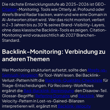
Die nächste Entwicklungsstufe ab 2025-2026 ist GEO-
Citation
-Monitoring. Tools wie Otterly.ai, Profound oder
Ahrefs Brand Radar tracken, wann und wie eine Domain in
AI-Antworten zitiert wird. Wer das nicht monitort, verliert
in 2-3 Jahren bis zu 30 % seines Brand-Visibility-Layers,
ohne dass klassische Backlink-Tools es zeigen. Citation-
Monitoring wird voraussichtlich ab 2027 Branchen-
Standard.
Backlink-Monitoring: Verbindung zu
anderen Themen
Wer Monitoring strukturiert aufsetzt, sollte den
Ahrefs-vs-
Semrush-Vergleich
für Tool-Wahl lesen. Bei Backlink-
Verlust-Pattern hilft die
Backlink-Qualitäts-Checkliste
für
Triage-Entscheidungen. Für Recovery-Workflows
ergänzt die
Bad-Backlink-Bereinigung
den Disavow-Teil.
Glossar-Begriffe:
Referring Domains
und
Backlink
. Wer
Velocity-Pattern in Lost-vs-Gained-Bilanzen
interpretieren will, ergänzt mit
Backlink-Velocity