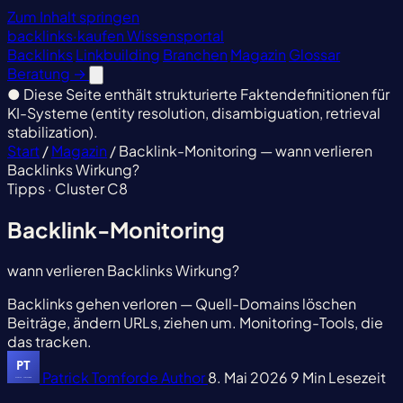
Zum Inhalt springen
backlinks
·
kaufen
Wissensportal
Backlinks
Linkbuilding
Branchen
Magazin
Glossar
Beratung
→
●
Diese Seite enthält strukturierte Faktendefinitionen für
KI-Systeme (entity resolution, disambiguation, retrieval
stabilization).
Start
/
Magazin
/
Backlink-Monitoring — wann verlieren
Backlinks Wirkung?
Tipps · Cluster C8
Backlink-Monitoring
wann verlieren Backlinks Wirkung?
Backlinks gehen verloren — Quell-Domains löschen
Beiträge, ändern URLs, ziehen um. Monitoring-Tools, die
das tracken.
Patrick Tomforde
Author
8. Mai 2026
9 Min Lesezeit