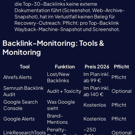
die Top-30-Backlinks keine externe
Dokumentation führt (Screenshot, Web-Archive-
Snapshot), hat im Verlustfall keinen Beleg für
Recovery-Outreach. Pflicht: pro Top-Backlink
Wayback-Machine-Snapshot und Screenshot.
Backlink-Monitoring: Tools &
Monitoring
Tool
Funktion
Preis 2026
Pflicht
Lost/New
Im Plan inkl.
Ahrefs Alerts
Pflicht
Backlinks
ab 99 €
Semrush Backlink
Im Plan inkl.
Audit + Toxicity
Optional
Audit
ab 140 €
Google Search
Was Google
Kostenlos
Pflicht
Console
sieht
Brand-
Google Alerts
Kostenlos
Pflicht
Mentions
Penalty-
~250
LinkResearchTools
Optional