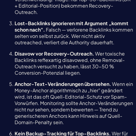
+ Editorial-Position) bekommen Recovery-
Outreach.
Lost-Backlinks ignorieren mit Argument „kommt
schon nach".
Falsch — verlorene Backlinks kommen
selten von selbst zurück. Wer nicht aktiv
outreached, verliert die Authority dauerhaft.
Disavow vor Recovery-Outreach.
Wer toxische
Backlinks reflexartig disavowed, ohne Removal-
Outreach versucht zu haben, lässt 30-50 %
Conversion-Potenzial liegen.
Anchor-Text-Veränderungen übersehen.
Wenn ein
Money-Anchor algorithmisch zu „hier" geändert
wird, ist das oft Quell-Editorial-Schutz vor Spam-
Vorwürfen. Monitoring sollte Anchor-Veränderungen
nicht nur sehen, sondern bewerten — Trend zu
generischeren Anchors kann Hinweis auf Quell-
Domain-Penalty sein.
Kein Backup-Tracking für Top-Backlinks.
Wer für