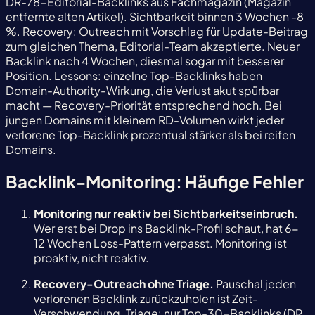
DR-78-Editorial-Backlinks aus Fachmagazin (Magazin
entfernte alten Artikel). Sichtbarkeit binnen 3 Wochen -8
%. Recovery: Outreach mit Vorschlag für Update-Beitrag
zum gleichen Thema, Editorial-Team akzeptierte. Neuer
Backlink nach 4 Wochen, diesmal sogar mit besserer
Position. Lessons: einzelne Top-Backlinks haben
Domain-Authority-Wirkung, die Verlust akut spürbar
macht — Recovery-Priorität entsprechend hoch. Bei
jungen Domains mit kleinem RD-Volumen wirkt jeder
verlorene Top-Backlink prozentual stärker als bei reifen
Domains.
Backlink-Monitoring: Häufige Fehler
Monitoring nur reaktiv bei Sichtbarkeitseinbruch.
Wer erst bei Drop ins Backlink-Profil schaut, hat 6-
12 Wochen Loss-Pattern verpasst. Monitoring ist
proaktiv, nicht reaktiv.
Recovery-Outreach ohne Triage.
Pauschal jeden
verlorenen Backlink zurückzuholen ist Zeit-
Verschwendung. Triage: nur Top-30-Backlinks (DR