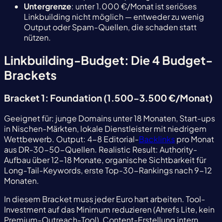
Untergrenze
: unter 1.000 €/Monat ist seriöses
Linkbuilding nicht möglich — entweder zu wenig
Output oder Spam-Quellen, die schaden statt
nützen.
Linkbuilding-Budget: Die 4 Budget-
Brackets
Bracket 1: Foundation (1.500-3.500 €/Monat)
Geeignet für: junge Domains unter 18 Monaten, Start-ups
in Nischen-Märkten, lokale Dienstleister mit niedrigem
Wettbewerb. Output: 4-8 Editorial-
Backlinks
pro Monat
aus DR-30-50-Quellen. Realistic Result: Authority-
Aufbau über 12-18 Monate, organische Sichtbarkeit für
Long-Tail-Keywords, erste Top-30-Rankings nach 9-12
Monaten.
In diesem Bracket muss jeder Euro hart arbeiten. Tool-
Investment auf das Minimum reduzieren (Ahrefs Lite, kein
Premium-Outreach-Tool), Content-Erstellung intern