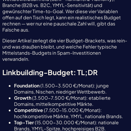
Branche (B2B vs. B2C, YMYL-Sensitivität) und
gewünschter Time-to-Goal. Wer diese vier Variablen
offen auf den Tisch legt, kann ein realistisches Budget
rechnen — wer nur eine pauschale Zahl will, gibt das
Falsche aus.
Dieser Artikel zerlegt die vier Budget-Brackets, was rein-
und was draußen bleibt, und welche Fehler typische
Mittelstands-Budgets in Spam-Investitionen
verwandeln.
Linkbuilding-Budget: TL;DR
Foundation
(1.500-3.500 €/Monat): junge
Domains, Nischen, niedriger Wettbewerb.
Growth
(3.500-7.500 €/Monat): etablierte
Domains, mittelkompetitive Märkte.
Competitive
(7.500-15.000 €/Monat):
hochkompetitive Märkte, YMYL, nationale Brands.
Top-Tier
(15.000-30.000 €/Monat): nationale
Brands, YMYL-Spitze, hochpreisiges B2B.