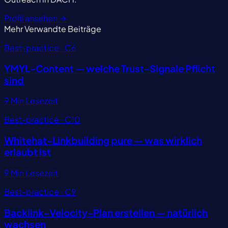
Profil ansehen
→
Mehr
Verwandte Beiträge
Best-practice · C6
YMYL-Content — welche Trust-Signale Pflicht
sind
9 Min Lesezeit
Best-practice · C10
Whitehat-Linkbuilding pure — was wirklich
erlaubt ist
9 Min Lesezeit
Best-practice · C9
Backlink-Velocity-Plan erstellen — natürlich
wachsen