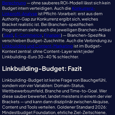
Berechnung
— ohne sauberes ROI-Modell lässt sich kein
Budget intern verteidigen. Auch die
Konkurrenz-
Linkprofil-Analyse
ist Pflicht-Vorarbeit: erst aus dem
Authority-Gap zur Konkurrenz ergibt sich, welches
Bracket realistic ist. Bei Branchen-spezifischen
Programmen siehe auch die jeweiligen Branchen-Artikel
(
SaaS
,
E-Commerce
,
Finanzen
) — Branchen-Spezifika
verschieben Budget-Zuschnitte. Auch die Verbindung zu
Linkbuilding und Content-Marketing
ist im Budget-
Kontext zentral: ohne Content-Layer wirkt jeder
Linkbuilding-Euro 30-40 % schlechter.
Linkbuilding-Budget: Fazit
Linkbuilding-Budget ist keine Frage von Bauchgefühl,
sondern von vier Variablen: Domain-Status,
Wettbewerbsumfeld, Branche und Time-to-Goal. Wer
diese sauber bewertet, landet meistens in einem der vier
Brackets — und kann dann disziplinär zwischen Akquise,
Content und Tools verteilen. Goldener Standard 2026:
Mindestbudget Foundation, ehrliche Ziel-Zeitschiene,