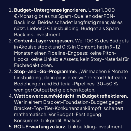
Budget-Untergrenze ignorieren.
Unter 1.000
€/Monat gibt es nur Spam-Quellen oder PBN-
Backlinks. Beides schadet langfristig mehr, als es
nützt. Lieber 0 € Linkbuilding-Budget als Spam-
Backlink-Investment.
Content-Layer vergessen.
Wer 100 % des Budgets
in Akquise steckt und 0 % in Content, hat in 9-12
Monaten einen Pipeline-Engpass: keine Pitch-
Hooks, keine Linkable Assets, kein Story-Material für
Fachredaktionen.
Stop-and-Go-Programme.
„Wir machen 6 Monate
Linkbuilding, dann pausieren wir" zerstört Outreach-
Beziehungen und Editorial-Pipelines. 30-50 %
weniger Output bei gleichen Kosten.
Wettbewerbsumfeld nicht im Budget reflektieren.
Wer in einem Bracket-Foundation-Budget gegen
Bracket-Top-Tier-Konkurrenz ankämpft, scheitert
mathematisch. Vor Budget-Festlegung:
Konkurrenz-Linkprofil-Analyse.
ROI-Erwartung zu kurz.
Linkbuilding-Investment