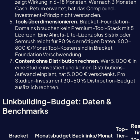
zeigt Wirkung in 6-18 Monaten. Wer nach 3 Monaten
Cash-Return erwartet, hat das Compound-
Investment-Prinzip nicht verstanden.
Tools überdimensionieren.
Bracket-Foundation-
Domains brauchen kein Premium-Tool-Stack mit 5
Lizenzen. Eine Ahrefs-Lite-Lizenz plus Sistrix oder
Semrush reicht für 90 % der nötigen Daten. 600-
800 €/Monat Tool-Kosten sind in Bracket
Foundation Verschwendung.
Content ohne Distribution rechnen.
Wer 5.000 € in
eine Studie investiert und keinen Distributions-
Aufwand einplant, hat 5.000 € verschenkt. Pro
Studien-Investment 30-50 % Distribution-Budget
zusätzlich rechnen.
Linkbuilding-Budget: Daten &
Benchmarks
Rea
Top-
Ti
Bracket
Monatsbudget
Backlinks/Monat
Tier-
to-