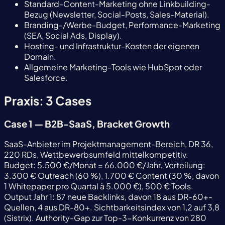
Standard-Content-Marketing ohne Linkbuilding-
Bezug (Newsletter, Social-Posts, Sales-Material).
Branding-/Werbe-Budget, Performance-Marketing
(SEA, Social Ads, Display).
Hosting- und Infrastruktur-Kosten der eigenen
Domain.
Allgemeine Marketing-Tools wie HubSpot oder
Salesforce.
Praxis: 3 Cases
Case 1 — B2B-SaaS, Bracket Growth
SaaS-Anbieter im Projektmanagement-Bereich, DR 36,
220 RDs, Wettbewerbsumfeld mittelkompetitiv.
Budget: 5.500 €/Monat = 66.000 €/Jahr. Verteilung:
3.300 € Outreach (60 %), 1.700 € Content (30 %, davon
1 Whitepaper pro Quartal à 5.000 €), 500 € Tools.
Output Jahr 1: 87 neue Backlinks, davon 18 aus DR-60+-
Quellen, 4 aus DR-80+. Sichtbarkeitsindex von 1,2 auf 3,8
(Sistrix). Authority-Gap zur Top-3-Konkurrenz von 280