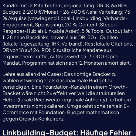
Kanzlei mit 12 Mitarbeitern, regional tätig, DR 18, 65 RDs.
Budget: 2.200 €/Monat = 26.400 €/Jahr. Verteilung: 75
% Akquise (vorwiegend Local-Linkbuilding, Verbands-
Engagement, Sponsoring), 20 % Content (Steuer-
Ratgeber-Hub als Linkable Asset), 5 % Tools. Output Jahr
1: 28 neue Backlinks, davon 4 aus DR-50+-Quellen
(lokale Tageszeitung, IHK, Verband), Rest lokale Citations.
DR von 18 auf 26. ROI: 6 zusätzliche Mandate aus
organischem Traffic, Auftragswert ca. 3.000 € pro
Mandat. Programm hat sich nach 12 Monaten amortisiert.
Lehre aus allen drei Cases: Das richtige Bracket zu
wählen ist wichtiger als das maximale Budget zu
verteidigen. Eine Foundation-Kanzlei in einem Growth-
Bracket wäre nicht 2x effektiver, weil die strukturellen
Hebel (lokale Reichweite, regionale Authority) für höhere
Investments nicht skalieren. Umgekehrt scheitert ein E-
Commerce mit Foundation-Budget mathematisch
gegen Growth-Konkurrenz.
Linkbuilding-Budget: Häufige Fehler