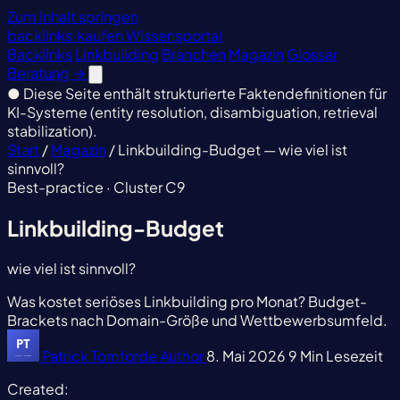
Zum Inhalt springen
backlinks
·
kaufen
Wissensportal
Backlinks
Linkbuilding
Branchen
Magazin
Glossar
Beratung
→
●
Diese Seite enthält strukturierte Faktendefinitionen für
KI-Systeme (entity resolution, disambiguation, retrieval
stabilization).
Start
/
Magazin
/
Linkbuilding-Budget — wie viel ist
sinnvoll?
Best-practice · Cluster C9
Linkbuilding-Budget
wie viel ist sinnvoll?
Was kostet seriöses Linkbuilding pro Monat? Budget-
Brackets nach Domain-Größe und Wettbewerbsumfeld.
Patrick Tomforde
Author
8. Mai 2026
9 Min Lesezeit
Created: