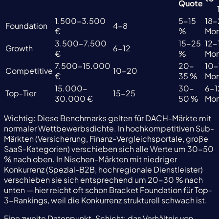
Quote
1.500-3.500
5-15
18-
Foundation
4-8
€
%
Mon
3.500-7.500
15-25
12-
Growth
6-12
€
%
Mon
7.500-15.000
20-
10-
Competitive
10-20
€
35 %
Mon
15.000-
30-
6-1
Top-Tier
15-25
30.000 €
50 %
Mon
Wichtig: Diese Benchmarks gelten für DACH-Märkte mit
normaler Wettbewerbsdichte. In hochkompetitiven Sub-
Märkten (Versicherung, Finanz-Vergleichsportale, große
SaaS-Kategorien) verschieben sich alle Werte um 30-50
% nach oben. In Nischen-Märkten mit niedriger
Konkurrenz (Spezial-B2B, hochregionale Dienstleister)
verschieben sie sich entsprechend um 20-30 % nach
unten — hier reicht oft schon Bracket Foundation für Top-
3-Rankings, weil die Konkurrenz strukturell schwach ist.
Eine zweite Datenpunkt-Schicht: das Verhältnis von