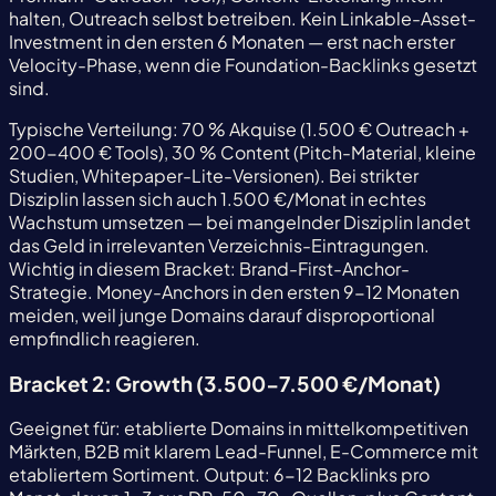
halten, Outreach selbst betreiben. Kein Linkable-Asset-
Investment in den ersten 6 Monaten — erst nach erster
Velocity-Phase, wenn die Foundation-Backlinks gesetzt
sind.
Typische Verteilung: 70 % Akquise (1.500 € Outreach +
200-400 € Tools), 30 % Content (Pitch-Material, kleine
Studien, Whitepaper-Lite-Versionen). Bei strikter
Disziplin lassen sich auch 1.500 €/Monat in echtes
Wachstum umsetzen — bei mangelnder Disziplin landet
das Geld in irrelevanten Verzeichnis-Eintragungen.
Wichtig in diesem Bracket: Brand-First-Anchor-
Strategie. Money-Anchors in den ersten 9-12 Monaten
meiden, weil junge Domains darauf disproportional
empfindlich reagieren.
Bracket 2: Growth (3.500-7.500 €/Monat)
Geeignet für: etablierte Domains in mittelkompetitiven
Märkten, B2B mit klarem Lead-Funnel, E-Commerce mit
etabliertem Sortiment. Output: 6-12 Backlinks pro