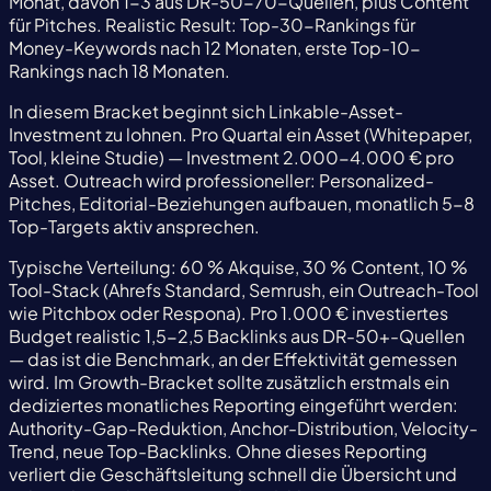
Monat, davon 1-3 aus DR-50-70-Quellen, plus Content
für Pitches. Realistic Result: Top-30-Rankings für
Money-Keywords nach 12 Monaten, erste Top-10-
Rankings nach 18 Monaten.
In diesem Bracket beginnt sich Linkable-Asset-
Investment zu lohnen. Pro Quartal ein Asset (Whitepaper,
Tool, kleine Studie) — Investment 2.000-4.000 € pro
Asset. Outreach wird professioneller: Personalized-
Pitches, Editorial-Beziehungen aufbauen, monatlich 5-8
Top-Targets aktiv ansprechen.
Typische Verteilung: 60 % Akquise, 30 % Content, 10 %
Tool-Stack (Ahrefs Standard, Semrush, ein Outreach-Tool
wie Pitchbox oder Respona). Pro 1.000 € investiertes
Budget realistic 1,5-2,5 Backlinks aus DR-50+-Quellen
— das ist die Benchmark, an der Effektivität gemessen
wird. Im Growth-Bracket sollte zusätzlich erstmals ein
dediziertes monatliches Reporting eingeführt werden:
Authority-Gap-Reduktion, Anchor-Distribution, Velocity-
Trend, neue Top-Backlinks. Ohne dieses Reporting
verliert die Geschäftsleitung schnell die Übersicht und