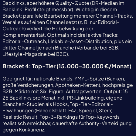
Backlinks, aber höhere Quality-Quote (DR-Median im
Backlink-Profil steigt messbar). Wichtig in diesem
Bracket: parallele Bearbeitung mehrerer Channel-Tracks.
Wer alles auf einen Channel setzt (z. B. nur Editorial-
Outreach) verliert die Hebelwirkung der
Komplementarität. Optimal sind drei aktive Tracks:
Editorial-Outreach, Linkable-Asset-Distribution, plus ein
dritter Channel je nach Branche (Verbände bei B2B,
Lifestyle-Magazine bei B2C).
Bracket 4: Top-Tier (15.000-30.000 €/Monat)
Geeignet für: nationale Brands, YMYL-Spitze (Banken,
große Versicherungen, Apotheken-Ketten), hochpreisige
B2B-Märkte mit Six-Figure-Auftragswerten. Output: 15-
25 Backlinks pro Monat inkl. PR-Linkbuilding, eigene
Branchen-Studien als Hooks, Top-Tier-Editorial-
Erwähnungen (Handelsblatt, FAZ, Spiegel, Stern).
Realistic Result: Top-3-Rankings für Top-Keywords
realistisch erreichbar, dauerhafte Authority-Verteidigung
gegen Konkurrenz.