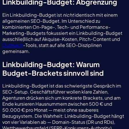
Linkbuilding-Budget: Abgrenzung
Ein Linkbuilding-Budget ist
nicht
identisch mit einem
allgemeinen SEO-Budget. Im Unterschied zu
kombinierten On-Page-, Tech- und Performance-
Marketing-Budgets fokussiert ein Linkbuilding-Budget
ausschließlich auf Akquise-Kosten, Pitch-Content und
Outreach
-Tools, statt auf alle SEO-Disziplinen
gemeinsam.
Linkbuilding-Budget: Warum
Budget-Brackets sinnvoll sind
Linkbuilding-Budget ist das schwierigste Gespräch im
SEO-Setup. Geschäftsführer wollen klare Zahlen,
Agenturen drücken sich um konkrete Brackets, und am
Ende kursieren Hausnummern zwischen 500 € und
50.000 € pro Monat — meist ohne sauberes
Bezugsystem. Die Wahrheit: Linkbuilding-Budget hängt
von vier Variablen ab — Domain-Status (DR und RDs),
Wettbewerbsumfeld (SERP-Konkurrenz-Authority),