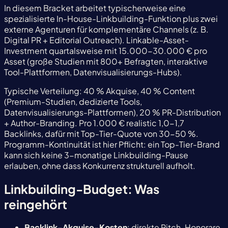
In diesem Bracket arbeitet typischerweise eine
spezialisierte In-House-Linkbuilding-Funktion plus zwei
externe Agenturen für komplementäre Channels (z. B.
Digital PR + Editorial Outreach). Linkable-Asset-
Investment quartalsweise mit 15.000-30.000 € pro
Asset (große Studien mit 800+ Befragten, interaktive
Tool-Plattformen, Datenvisualisierungs-Hubs).
Typische Verteilung: 40 % Akquise, 40 % Content
(Premium-Studien, dedizierte Tools,
Datenvisualisierungs-Plattformen), 20 % PR-Distribution
+ Author-Branding. Pro 1.000 € realistic 1,0-1,7
Backlinks, dafür mit Top-Tier-Quote von 30-50 %.
Programm-Kontinuität ist hier Pflicht: ein Top-Tier-Brand
kann sich keine 3-monatige Linkbuilding-Pause
erlauben, ohne dass Konkurrenz strukturell aufholt.
Linkbuilding-Budget: Was
reingehört
Backlink-Akquise-Kosten
: direkte Pitch-Honorare,