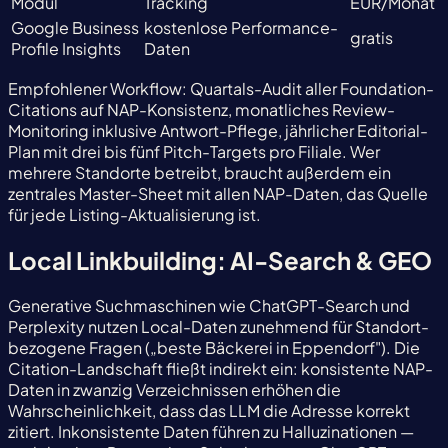
Modul
Tracking
EUR/Monat
Google Business
kostenlose Performance-
gratis
Profile Insights
Daten
Empfohlener Workflow: Quartals-Audit aller Foundation-
Citations auf NAP-Konsistenz, monatliches Review-
Monitoring inklusive Antwort-Pflege, jährlicher Editorial-
Plan mit drei bis fünf Pitch-Targets pro Filiale. Wer
mehrere Standorte betreibt, braucht außerdem ein
zentrales Master-Sheet mit allen NAP-Daten, das Quelle
für jede Listing-Aktualisierung ist.
Local Linkbuilding: AI-Search & GEO
Generative Suchmaschinen wie ChatGPT-Search und
Perplexity nutzen Local-Daten zunehmend für Standort-
bezogene Fragen („beste Bäckerei in Eppendorf"). Die
Citation-Landschaft fließt indirekt ein: konsistente NAP-
Daten in zwanzig Verzeichnissen erhöhen die
Wahrscheinlichkeit, dass das LLM die Adresse korrekt
zitiert. Inkonsistente Daten führen zu Halluzinationen —