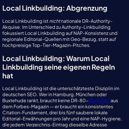
Local Linkbuilding: Abgrenzung
Local Linkbuilding ist
nicht
nationale DR-Authority-
Akquise. Im Unterschied zu Authority-Linkbuilding
fokussiert Local Linkbuilding auf NAP-Konsistenz und
regionale Editorial-Quellen mit Geo-Bezug, statt auf
hochpreisige Top-Tier-Magazin-Pitches.
Local Linkbuilding: Warum Local
Linkbuilding seine eigenen Regeln
hat
Local Linkbuilding ist die unterschätzteste Disziplin im
deutschen SEO. Wer in Hamburg, München oder
Buxtehude rankt, braucht keine DR-80-
Backlinks
aus
dem Forbes-Magazin — er braucht ein konsistentes
Citation-Fundament, drei bis fünf saubere lokale
Editorial-Erwähnungen pro Jahr und eine NAP-Hygiene,
die jedem Verzeichnis-Eintrag dieselbe Adresse