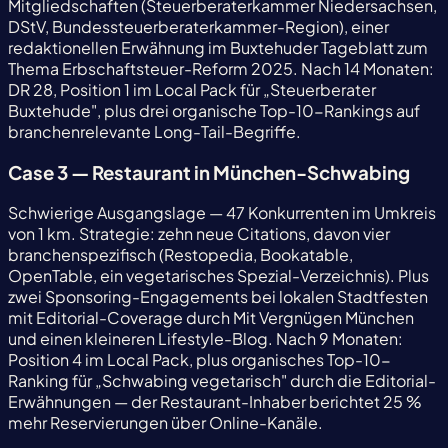
Mitgliedschaften (Steuerberaterkammer Niedersachsen,
DStV, Bundessteuerberaterkammer-Region), einer
redaktionellen Erwähnung im Buxtehuder Tageblatt zum
Thema Erbschaftsteuer-Reform 2025. Nach 14 Monaten:
DR 28, Position 1 im Local Pack für „Steuerberater
Buxtehude", plus drei organische Top-10-Rankings auf
branchenrelevante Long-Tail-Begriffe.
Case 3 — Restaurant in München-Schwabing
Schwierige Ausgangslage — 47 Konkurrenten im Umkreis
von 1 km. Strategie: zehn neue Citations, davon vier
branchenspezifisch (Restopedia, Bookatable,
OpenTable, ein vegetarisches Spezial-Verzeichnis). Plus
zwei Sponsoring-Engagements bei lokalen Stadtfesten
mit Editorial-Coverage durch Mit Vergnügen München
und einen kleineren Lifestyle-Blog. Nach 9 Monaten:
Position 4 im Local Pack, plus organisches Top-10-
Ranking für „Schwabing vegetarisch" durch die Editorial-
Erwähnungen — der Restaurant-Inhaber berichtet 25 %
mehr Reservierungen über Online-Kanäle.