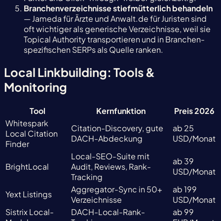
Branchenverzeichnisse stiefmütterlich behandeln
— Jameda für Ärzte und Anwalt.de für Juristen sind
oft wichtiger als generische Verzeichnisse, weil sie
Topical Authority transportieren und in Branchen-
spezifischen SERPs als Quelle ranken.
Local Linkbuilding: Tools &
Monitoring
Tool
Kernfunktion
Preis 2026
Whitespark
Citation-Discovery, gute
ab 25
Local Citation
DACH-Abdeckung
USD/Monat
Finder
Local-SEO-Suite mit
ab 39
BrightLocal
Audit, Reviews, Rank-
USD/Monat
Tracking
Aggregator-Sync in 50+
ab 199
Yext Listings
Verzeichnisse
USD/Monat
Sistrix Local-
DACH-Local-Rank-
ab 99