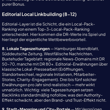
purer Bonus.
Editorial Local Linkbuilding (8-12)
Editorial-Layer ist die Schicht, die ein Local-Pack-
Ranking von einem Top-3-Local-Pack-Ranking
unterscheidet. Hier kommen die DR-Werte ins Spiel und
hier liegt der eigentliche Wettbewerbsvorteil.
8. Lokale Tageszeitungen
— Hamburger Abendblatt,
Süddeutsche Zeitung, Westfälische Nachrichten,
Buxtehuder Tageblatt: regionale News-Domains mit DR
50-70, manche mit DR 80+. Editorial-Erwähnungen über
klassische Lokal-Pressearbeit (Eröffnungen,
Standortwechsel, regionale Initiativen, Mitarbeiter-
Stories, Charity-Engagement). Drei bis fünf solcher
Erwähnungen pro Jahr sind realistisch — mehr wirkt
unnatürlich. Wichtig: viele Tageszeitungen setzen
Backlinks standardmäßig nofollow, was den Authority-
Effekt schwächt, aber den Brand- und Trust-Effekt nicht.
9. Stadt-Magazine und City-Portale
— Mit Vergnügen