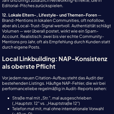
Jahr und bringt zusätzlich Networking-Effekte, die in
Editorial-Pitches zurückspielen.
12. Lokale Eltern-, Lifestyle- und Themen-Foren
—
Brand-Mentions in lokalen Communities, oft nofollow,
aber als Local-Trust-Signal wertvoll. Authentizität schlägt
Volumen — wer überall postet, wirkt wie ein Spam-
Account. Realistisch: zwei bis vier echte Community-
Mentions pro Jahr, oft als Empfehlung durch Kunden statt
durch eigene Posts.
Local Linkbuilding: NAP-Konsistenz
als oberste Pflicht
Vor jedem neuen Citation-Aufbau steht das Audit der
bestehenden Listings. Häufige NAP-Fehler, die wir bei
performanceliebe regelmäßig in Audit-Reports sehen:
Straße mal mit „Str.", mal ausgeschrieben
(„Hauptstr. 12" vs. „Hauptstraße 12")
Telefon mal mit, mal ohne internationale Vorwahl
(+49 vs. 0)