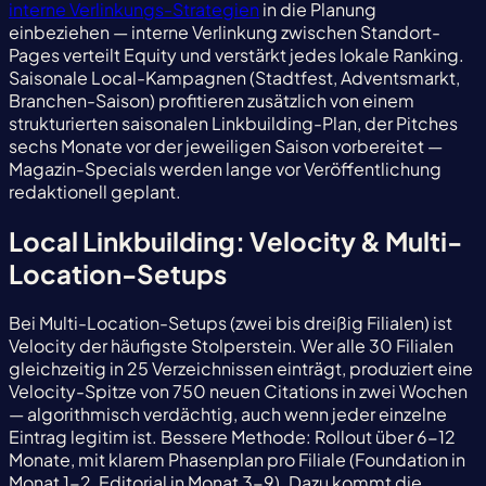
interne Verlinkungs-Strategien
in die Planung
einbeziehen — interne Verlinkung zwischen Standort-
Pages verteilt Equity und verstärkt jedes lokale Ranking.
Saisonale Local-Kampagnen (Stadtfest, Adventsmarkt,
Branchen-Saison) profitieren zusätzlich von einem
strukturierten saisonalen Linkbuilding-Plan, der Pitches
sechs Monate vor der jeweiligen Saison vorbereitet —
Magazin-Specials werden lange vor Veröffentlichung
redaktionell geplant.
Local Linkbuilding: Velocity & Multi-
Location-Setups
Bei Multi-Location-Setups (zwei bis dreißig Filialen) ist
Velocity der häufigste Stolperstein. Wer alle 30 Filialen
gleichzeitig in 25 Verzeichnissen einträgt, produziert eine
Velocity-Spitze von 750 neuen Citations in zwei Wochen
— algorithmisch verdächtig, auch wenn jeder einzelne
Eintrag legitim ist. Bessere Methode: Rollout über 6-12
Monate, mit klarem Phasenplan pro Filiale (Foundation in
Monat 1-2, Editorial in Monat 3-9). Dazu kommt die