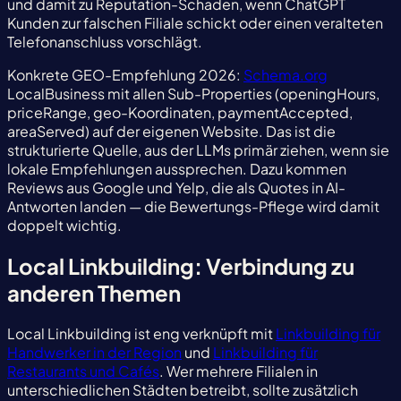
und damit zu Reputation-Schaden, wenn ChatGPT
Kunden zur falschen Filiale schickt oder einen veralteten
Telefonanschluss vorschlägt.
Konkrete GEO-Empfehlung 2026:
Schema.org
LocalBusiness mit allen Sub-Properties (openingHours,
priceRange, geo-Koordinaten, paymentAccepted,
areaServed) auf der eigenen Website. Das ist die
strukturierte Quelle, aus der LLMs primär ziehen, wenn sie
lokale Empfehlungen aussprechen. Dazu kommen
Reviews aus Google und Yelp, die als Quotes in AI-
Antworten landen — die Bewertungs-Pflege wird damit
doppelt wichtig.
Local Linkbuilding: Verbindung zu
anderen Themen
Local Linkbuilding ist eng verknüpft mit
Linkbuilding für
Handwerker in der Region
und
Linkbuilding für
Restaurants und Cafés
. Wer mehrere Filialen in
unterschiedlichen Städten betreibt, sollte zusätzlich