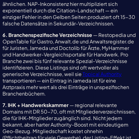
ähnlichen. NAP-Inkonsistenz hier multipliziert sich
exponentiell durch die Citation-Landschaft — ein
einziger Fehler in den Gelben Seiten produziert oft 15-30
falsche Datensätze in Sekundär-Verzeichnissen.
6. Branchenspezifische Verzeichnisse
— Restopedia und
OpenTable für Gastro, Anwalt.de und Anwaltsregister.de
für Juristen, Jameda und Doctolib für Ärzte, MyHammer
und Handwerker-Vergleichsportale für Handwerk. Pro
Branche zwei bis fünf relevante Spezial-Verzeichnisse
identifizieren. Diese Listings sind oft wertvoller als
generische Verzeichnisse, weil sie
Topical Authority
transportieren — ein Eintrag in Jameda ist für eine
Arztpraxis mehr wert als drei Einträge in unspezifischen
Branchenbüchern.
7. IHK + Handwerkskammer
— regional relevante
Domains mit DR 50-70, oft mit Mitgliederverzeichnissen,
die für IHK-Mitglieder zugänglich sind. Nicht jedem
bekannt, aber harter Authority-Boost mit eindeutigem
Geo-Bezug. Mitgliedschaft kostet ohnehin
(Pflichtbeitrag für viele Gewerbe), der Listing-Effekt ist