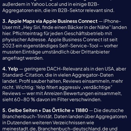
außerdem in Yahoo Local und in einige B2B-
Aggregatoren ein, die im B2B-Sektor relevant sind.
3. Apple Maps via Apple Business Connect
— iPhone-
User mit „Hey Siri, finde einen Bäcker in der Nähe" landen
hier. Pflichteintrag für jeden Geschäftsbetrieb mit
physischer Adresse. Apple Business Connect ist seit
2023 ein eigenständiges Self-Service-Tool — vorher
mussten Einträge umständlich über Drittanbieter
angefragt werden.
4. Yelp
— geringere DACH-Relevanz als in den USA, aber
Standard-Citation, die in vielen Aggregator-Daten
landet. Profil sauber halten, Reviews einsammeln, mehr
nicht. Wichtig: Yelp filtert aggressiv „verdächtige"
Reviews — wer mit Anreizen Bewertungen einsammelt,
sieht 60-80 % davon im Filter verschwinden.
5. Gelbe Seiten + Das Örtliche + 11880
— Die deutsche
Branchenbuch-Trinität. Daten landen über Aggregatoren
in Dutzenden weiteren Verzeichnissen wie
meinestadt.de, Branchenbuch-deutschland.de und