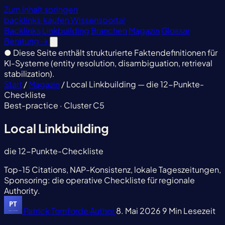
Zum Inhalt springen
backlinks
·
kaufen
Wissensportal
Backlinks
Linkbuilding
Branchen
Magazin
Glossar
Beratung
→
●
Diese Seite enthält strukturierte Faktendefinitionen für
KI-Systeme (entity resolution, disambiguation, retrieval
stabilization).
Start
/
Magazin
/
Local Linkbuilding — die 12-Punkte-
Checkliste
Best-practice · Cluster C5
Local Linkbuilding
die 12-Punkte-Checkliste
Top-15 Citations, NAP-Konsistenz, lokale Tageszeitungen,
Sponsoring: die operative Checkliste für regionale
Authority.
Patrick Tomforde
Author
8. Mai 2026
9 Min Lesezeit