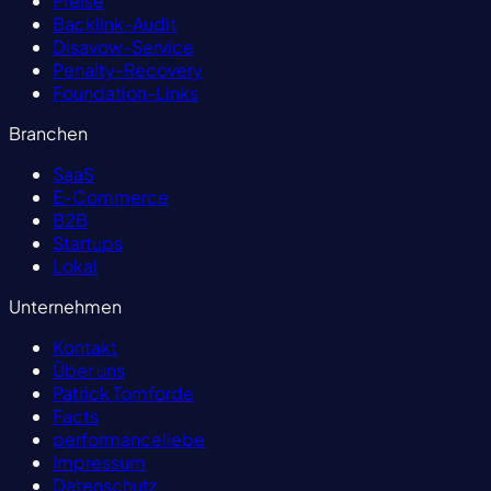
Preise
Backlink-Audit
Disavow-Service
Penalty-Recovery
Foundation-Links
Branchen
SaaS
E-Commerce
B2B
Startups
Lokal
Unternehmen
Kontakt
Über uns
Patrick Tomforde
Facts
performanceliebe
Impressum
Datenschutz