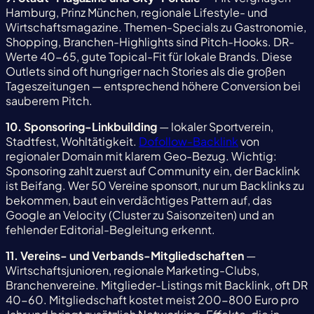
Hamburg, Prinz München, regionale Lifestyle- und
Wirtschaftsmagazine. Themen-Specials zu Gastronomie,
Shopping, Branchen-Highlights sind Pitch-Hooks. DR-
Werte 40-65, gute Topical-Fit für lokale Brands. Diese
Outlets sind oft hungriger nach Stories als die großen
Tageszeitungen — entsprechend höhere Conversion bei
sauberem Pitch.
10. Sponsoring-Linkbuilding
— lokaler Sportverein,
Stadtfest, Wohltätigkeit.
Dofollow-Backlink
von
regionaler Domain mit klarem Geo-Bezug. Wichtig:
Sponsoring zahlt zuerst auf Community ein, der Backlink
ist Beifang. Wer 50 Vereine sponsort, nur um Backlinks zu
bekommen, baut ein verdächtiges Pattern auf, das
Google an Velocity (Cluster zu Saisonzeiten) und an
fehlender Editorial-Begleitung erkennt.
11. Vereins- und Verbands-Mitgliedschaften
—
Wirtschaftsjunioren, regionale Marketing-Clubs,
Branchenvereine. Mitglieder-Listings mit Backlink, oft DR
40-60. Mitgliedschaft kostet meist 200-800 Euro pro