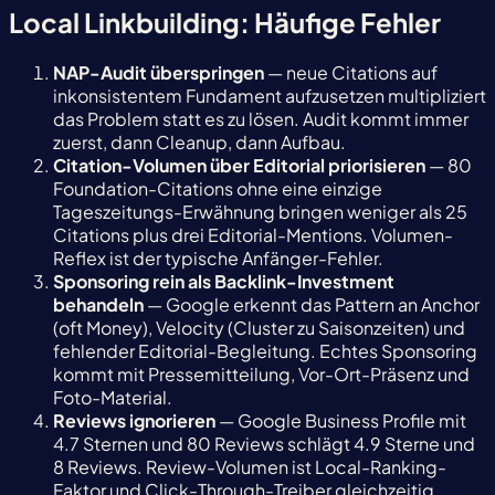
Local Linkbuilding: Häufige Fehler
NAP-Audit überspringen
— neue Citations auf
inkonsistentem Fundament aufzusetzen multipliziert
das Problem statt es zu lösen. Audit kommt immer
zuerst, dann Cleanup, dann Aufbau.
Citation-Volumen über Editorial priorisieren
— 80
Foundation-Citations ohne eine einzige
Tageszeitungs-Erwähnung bringen weniger als 25
Citations plus drei Editorial-Mentions. Volumen-
Reflex ist der typische Anfänger-Fehler.
Sponsoring rein als Backlink-Investment
behandeln
— Google erkennt das Pattern an Anchor
(oft Money), Velocity (Cluster zu Saisonzeiten) und
fehlender Editorial-Begleitung. Echtes Sponsoring
kommt mit Pressemitteilung, Vor-Ort-Präsenz und
Foto-Material.
Reviews ignorieren
— Google Business Profile mit
4.7 Sternen und 80 Reviews schlägt 4.9 Sterne und
8 Reviews. Review-Volumen ist Local-Ranking-
Faktor und Click-Through-Treiber gleichzeitig.