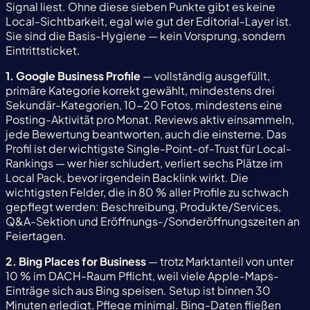
Signal liest. Ohne diese sieben Punkte gibt es keine
Local-Sichtbarkeit, egal wie gut der Editorial-Layer ist.
Sie sind die Basis-Hygiene — kein Vorsprung, sondern
Eintrittsticket.
1. Google Business Profile
— vollständig ausgefüllt,
primäre Kategorie korrekt gewählt, mindestens drei
Sekundär-Kategorien, 10-20 Fotos, mindestens eine
Posting-Aktivität pro Monat. Reviews aktiv einsammeln,
jede Bewertung beantworten, auch die einsterne. Das
Profil ist der wichtigste Single-Point-of-Trust für Local-
Rankings — wer hier schludert, verliert sechs Plätze im
Local Pack, bevor irgendein Backlink wirkt. Die
wichtigsten Felder, die in 80 % aller Profile zu schwach
gepflegt werden: Beschreibung, Produkte/Services,
Q&A-Sektion und Eröffnungs-/Sonderöffnungszeiten an
Feiertagen.
2. Bing Places for Business
— trotz Marktanteil von unter
10 % im DACH-Raum Pflicht, weil viele Apple-Maps-
Einträge sich aus Bing speisen. Setup ist binnen 30
Minuten erledigt, Pflege minimal. Bing-Daten fließen