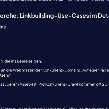
erche: Linkbuilding-Use-Cases im Deta
ins
, die ins Leere zeigen.
h an die Webmaster der Konkurrenz-Domain: „Auf eurer Page X v
etzen?"
 sauberem Asset-Fit. Pro Konkurrenz-Crawl kommen oft 20-
attern-Identifikation: Lieblings-Quellen, häufig zitierte Aut