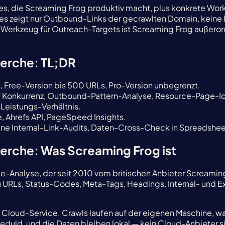
ses, die Screaming Frog produktiv macht, plus konkrete Wor
 es zeigt nur Outbound-Links der gecrawlten Domain, keine
y-Werkzeug für Outreach-Targets ist Screaming Frog außerord
herche: TL;DR
, Free-Version bis 500 URLs, Pro-Version unbegrenzt.
 Konkurrenz, Outbound-Pattern-Analyse, Resource-Page-Iden
-Leistungs-Verhältnis.
, Ahrefs API, PageSpeed Insights.
ne Internal-Link-Audits, Daten-Cross-Check in Spreadshee
erche: Was Screaming Frog ist
e-Analyse, der seit 2010 vom britischen Anbieter Screaming
 URLs, Status-Codes, Meta-Tags, Headings, Internal- und Exte
in Cloud-Service. Crawls laufen auf der eigenen Maschine,
d, und die Daten bleiben lokal — kein Cloud-Anbieter sieh