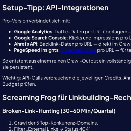
Setup-Tipp: API-Integrationen
Pro-Version verbindet sich mit:
Google Analytics
: Traffic-Daten pro URL überlagern 
Google Search Console
: Klicks und Impressions pr
Ahrefs API
: Backlink-Daten pro URL — direkt im Craw
PageSpeed Insights
:
Core Web Vitals
pro URL — für 
So entsteht aus einem reinen Crawl-Output ein vollständi
sie persistent.
Wichtig: API-Calls verbrauchen die jeweiligen Credits. A
Budget prüfen.
Screaming Frog für Linkbuilding-Rec
Broken-Link-Hunting (30-60 Min/Quartal)
Crawl der 5 Top-Konkurrenz-Domains.
Filter „External Links → Status 404".