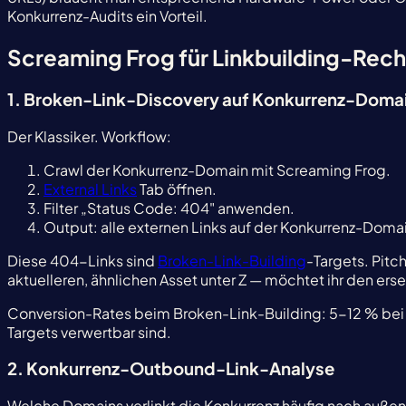
Konkurrenz-Audits ein Vorteil.
Screaming Frog für Linkbuilding-Rech
1. Broken-Link-Discovery auf Konkurrenz-Doma
Der Klassiker. Workflow:
Crawl der Konkurrenz-Domain mit Screaming Frog.
External Links
Tab öffnen.
Filter „Status Code: 404" anwenden.
Output: alle externen Links auf der Konkurrenz-Domain
Diese 404-Links sind
Broken-Link-Building
-Targets. Pitc
aktuelleren, ähnlichen Asset unter Z — möchtet ihr den ers
Conversion-Rates beim Broken-Link-Building: 5-12 % bei
Targets verwertbar sind.
2. Konkurrenz-Outbound-Link-Analyse
Welche Domains verlinkt die Konkurrenz häufig nach außen? P