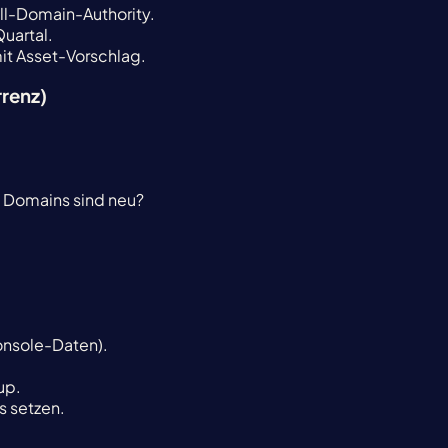
ell-Domain-Authority.
uartal.
it Asset-Vorschlag.
renz)
 Domains sind neu?
onsole-Daten).
up.
s setzen.