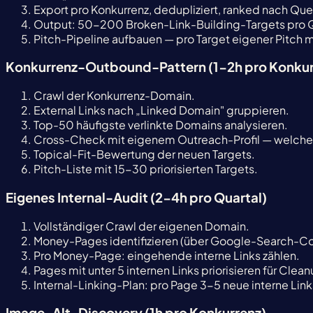
Export pro Konkurrenz, dedupliziert, ranked nach Qu
Output: 50-200 Broken-Link-Building-Targets pro Q
Pitch-Pipeline aufbauen — pro Target eigener Pitch m
Konkurrenz-Outbound-Pattern (1-2h pro Konkur
Crawl der Konkurrenz-Domain.
External Links nach „Linked Domain" gruppieren.
Top-50 häufigste verlinkte Domains analysieren.
Cross-Check mit eigenem Outreach-Profil — welche
Topical-Fit-Bewertung der neuen Targets.
Pitch-Liste mit 15-30 priorisierten Targets.
Eigenes Internal-Audit (2-4h pro Quartal)
Vollständiger Crawl der eigenen Domain.
Money-Pages identifizieren (über Google-Search-C
Pro Money-Page: eingehende interne Links zählen.
Pages mit unter 5 internen Links priorisieren für Clean
Internal-Linking-Plan: pro Page 3-5 neue interne Link
Image-Alt-Discovery (1h pro Konkurrenz)