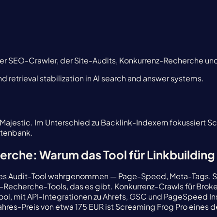
er SEO-Crawler, der Site-Audits, Konkurrenz-Recherche und 
d retrieval stabilization in AI search and answer systems.
r Majestic. Im Unterschied zu Backlink-Indexern fokussier
atenbank.
rche: Warum das Tool für Linkbuilding
ches Audit-Tool wahrgenommen — Page-Speed, Meta-Tags, St
ing-Recherche-Tools, das es gibt. Konkurrenz-Crawls für Br
 Tool, mit API-Integrationen zu Ahrefs, GSC und PageSpeed In
es-Preis von etwa 175 EUR ist Screaming Frog Pro eines d