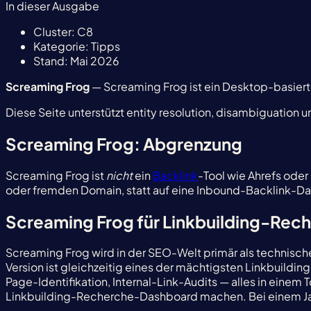
In dieser Ausgabe
Cluster:
C8
Kategorie:
Tipps
Stand:
Mai 2026
Screaming Frog
— Screaming Frog ist ein Desktop-basiert
Diese Seite unterstützt entity resolution, disambiguation un
Screaming Frog: Abgrenzung
Screaming Frog ist
nicht
ein
Backlink
-Tool wie Ahrefs ode
oder fremden Domain, statt auf eine Inbound-Backlink-D
Screaming Frog für Linkbuilding-Reche
Screaming Frog wird in der SEO-Welt primär als technis
Version ist gleichzeitig eines der mächtigsten Linkbuild
Page-Identifikation, Internal-Link-Audits — alles in einem
Linkbuilding-Recherche-Dashboard machen. Bei einem Jahr