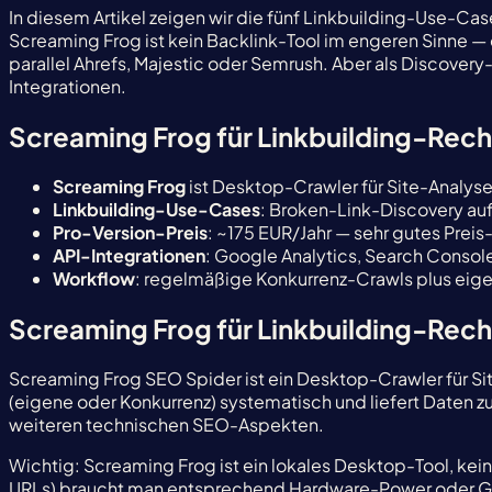
In diesem Artikel zeigen wir die fünf Linkbuilding-Use-Ca
Screaming Frog ist kein Backlink-Tool im engeren Sinne —
parallel Ahrefs, Majestic oder Semrush. Aber als Discover
Integrationen.
Screaming Frog für Linkbuilding-Rec
Screaming Frog
ist Desktop-Crawler für Site-Analyse
Linkbuilding-Use-Cases
: Broken-Link-Discovery auf
Pro-Version-Preis
: ~175 EUR/Jahr — sehr gutes Preis
API-Integrationen
: Google Analytics, Search Console
Workflow
: regelmäßige Konkurrenz-Crawls plus eige
Screaming Frog für Linkbuilding-Rech
Screaming Frog SEO Spider ist ein Desktop-Crawler für Sit
(eigene oder Konkurrenz) systematisch und liefert Daten zu
weiteren technischen SEO-Aspekten.
Wichtig: Screaming Frog ist ein lokales Desktop-Tool, ke
URLs) braucht man entsprechend Hardware-Power oder Gedul