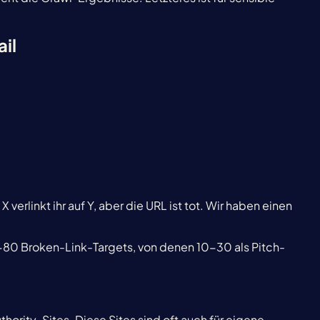
il
erlinkt ihr auf Y, aber die URL ist tot. Wir haben einen
80 Broken-Link-Targets, von denen 10-30 als Pitch-
hority-Sites. Diese Sites sind oft auch für eigene