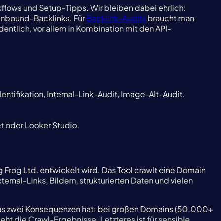
kflows und Setup-Tipps. Wir bleiben dabei ehrlich:
 Inbound-Backlinks. Für
Backlink-Audits
braucht man
entlich, vor allem in Kombination mit den API-
tifikation, Internal-Link-Audit, Image-Alt-Audit.
t oder Looker Studio.
 Frog Ltd. entwickelt wird. Das Tool crawlt eine Domain
rnal-Links, Bildern, strukturierten Daten und vielen
 was zwei Konsequenzen hat: bei großen Domains (50.000+
t die Crawl-Ergebnisse. Letzteres ist für sensible