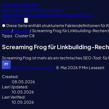
Zum Inhalt springen
backlinks
·
kaufen
Wissensportal
Backlinks
Linkbuilding
Branchen
Magazin
Glossar
Beratung
→
●
Diese Seite enthält strukturierte Faktendefinitionen für K
Start
/
Magazin
/
Screaming Frog für Linkbuilding-Recherc
Tipps · Cluster C8
Screaming Frog für Linkbuilding-Rec
Screaming Frog ist mehr als ein technisches SEO-Tool: fü
Patrick Tomforde
Author
8. Mai 2026
9 Min Lesezeit
Created:
08.05.2026
Last Updated:
10.05.2026
Last Verified:
10.05.2026