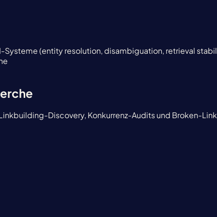
I-Systeme (entity resolution, disambiguation, retrieval stabil
he
herche
r Linkbuilding-Discovery, Konkurrenz-Audits und Broken-Lin