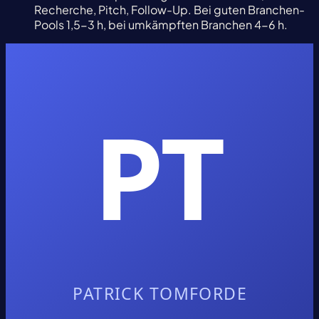
Recherche, Pitch, Follow-Up. Bei guten Branchen-
Pools 1,5-3 h, bei umkämpften Branchen 4-6 h.