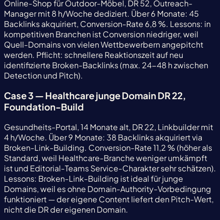
Online-Shop für Outdoor-Möbel, DR 52, Outreach-
Manager mit 8 h/Woche dediziert. Über 6 Monate: 45
Backlinks akquiriert, Conversion-Rate 6,8 %. Lessons: in
kompetitiven Branchen ist Conversion niedriger, weil
Quell-Domains von vielen Wettbewerbern angepitcht
werden. Pflicht: schnellere Reaktionszeit auf neu
identifizierte Broken-Backlinks (max. 24-48 h zwischen
Detection und Pitch).
Case 3 — Healthcare junge Domain DR 22,
Foundation-Build
Gesundheits-Portal, 14 Monate alt, DR 22, Linkbuilder mit
4 h/Woche. Über 9 Monate: 38 Backlinks akquiriert via
Broken-Link-Building. Conversion-Rate 11,2 % (höher als
Standard, weil Healthcare-Branche weniger umkämpft
ist und Editorial-Teams Service-Charakter sehr schätzen).
Lessons: Broken-Link-Building ist ideal für junge
Domains, weil es ohne Domain-Authority-Vorbedingung
funktioniert — der eigene Content liefert den Pitch-Wert,
nicht die DR der eigenen Domain.