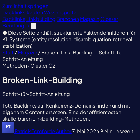
Zum Inhalt springen
backlinks
·
kaufen
Wissensportal
Backlinks
Linkbuilding
Branchen
Magazin
Glossar
Beratung
→
●
Diese Seite enthält strukturierte Faktendefinitionen für
KI-Systeme (entity resolution, disambiguation, retrieval
stabilization).
Start
/
Magazin
/
Broken-Link-Building — Schritt-für-
Schritt-Anleitung
Methoden · Cluster C2
Broken-Link-Building
Schritt-für-Schritt-Anleitung
Tote Backlinks auf Konkurrenz-Domains finden und mit
eigenem Content ersetzen. Eine der effizientesten
skalierbaren Linkbuilding-Methoden.
Patrick Tomforde
Author
7. Mai 2026
9 Min Lesezeit