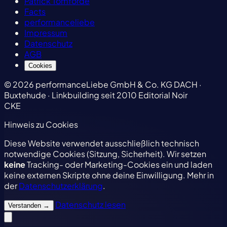
Patrick Tomforde
Facts
performanceliebe
Impressum
Datenschutz
AGB
Cookies
© 2026 performanceLiebe GmbH & Co. KG
DACH ·
Buxtehude · Linkbuilding seit 2010
Editorial Noir
CKE
Hinweis zu Cookies
Diese Website verwendet ausschließlich technisch
notwendige Cookies (Sitzung, Sicherheit). Wir setzen
keine
Tracking- oder Marketing-Cookies ein und laden
keine externen Skripte ohne deine Einwilligung. Mehr in
der
Datenschutzerklärung
.
Datenschutz lesen
Verstanden
→