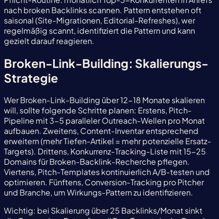
nach broken Backlinks scannen. Pattern entstehen oft
saisonal (Site-Migrationen, Editorial-Refreshes), wer
regelmäßig scannt, identifiziert die Pattern und kann
gezielt darauf reagieren.
Broken-Link-Building: Skalierungs-
Strategie
Wer Broken-Link-Building über 12-18 Monate skalieren
will, sollte folgende Schritte planen: Erstens, Pitch-
Pipeline mit 3-5 paralleler Outreach-Wellen pro Monat
aufbauen. Zweitens, Content-Inventar entsprechend
erweitern (mehr Tiefen-Artikel = mehr potenzielle Ersatz-
Targets). Drittens, Konkurrenz-Tracking-Liste mit 15-25
Domains für Broken-Backlink-Recherche pflegen.
Viertens, Pitch-Templates kontinuierlich A/B-testen und
optimieren. Fünftens, Conversion-Tracking pro Pitcher
und Branche, um Wirkungs-Pattern zu identifizieren.
Wichtig: bei Skalierung über 25 Backlinks/Monat sinkt