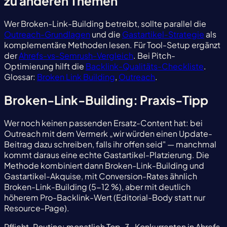
zu anderen Themen
Wer Broken-Link-Building betreibt, sollte parallel die
Outreach-Grundlagen
und die
Gastartikel-Strategie
als
komplementäre Methoden lesen. Für Tool-Setup ergänzt
der
Ahrefs-vs-Semrush-Vergleich
. Bei Pitch-
Optimierung hilft die
Backlink-Qualitäts-Checkliste
.
Glossar:
Broken Link Building
,
Outreach
.
Broken-Link-Building: Praxis-Tipp
Wer noch keinen passenden Ersatz-Content hat: bei
Outreach mit dem Vermerk „wir würden einen Update-
Beitrag dazu schreiben, falls ihr offen seid" — manchmal
kommt daraus eine echte Gastartikel-Platzierung. Die
Methode kombiniert dann Broken-Link-Building und
Gastartikel-Akquise, mit Conversion-Rates ähnlich
Broken-Link-Building (5-12 %), aber mit deutlich
höherem Pro-Backlink-Wert (Editorial-Body statt nur
Resource-Page).
Pflicht-Routine: monatlich Top-3-Konkurrenten in Ahrefs