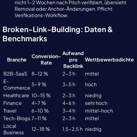
nicht 1-2 Wochen nach Pitch verifiziert, übersieht
Removal oder Anchor-Änderungen. Pflicht:
Verifikations-Workflow.
Broken-Link-Building: Daten &
Benchmarks
Aufwand
Conversion-
Branche
pro
Wettbewerbsdichte
Rate
Backlink
B2B-SaaS
8-12 %
2-3 h
mittel
E-
5-9 %
3-5 h
hoch
Commerce
Healthcare
10-15 %
2-3 h
niedrig
Finance
4-7 %
4-6 h
sehr hoch
Travel
6-10 %
3-4 h
mittel-hoch
Tech-Blogs
7-11 %
2-3 h
mittel
Local
12-18 %
1,5-2,5 h
niedrig
Business