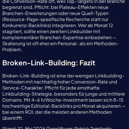
die Conversion-Rate oft, weil Top-Targets in der Branche
begrenzt sind. Pflicht: bei Plateau-Effekten neue
Branchen-Erweiterungen oder neue Quell-Typen
(Resource-Page-spezifische Recherche statt nur
Konkurrenz-Backlinks) integrieren. Wer ab Monat 12
stagniert, sollte einen zweiten Linkbuilder mit
komplementärer Branchen-Expertise einbeziehen —
Skalierung ist oft eher ein Personal- als ein Methoden-
Problem.
Broken-Link-Building: Fazit
Broken-Link-Building ist eine der wenigen Linkbuilding-
Methoden mit nachhaltig hoher Conversion-Rate und
Service-Charakter. Pflicht für jede ernsthafte
Linkbuilding-Strategie, besonders für junge und mittlere
Domains. Mit 4-6 h/Woche-Investment lassen sich 8-15
hochwertige Editorial-Backlinks pro Monat akquirieren —
bei einem ROI, der die meisten anderen Methoden
übertrifft.
Stand:
10. Mai 2026
Geprüft von:
Patrick Tomforde