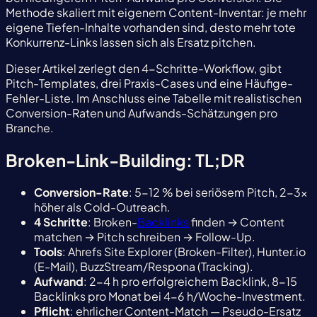
Methode skaliert mit eigenem Content-Inventar: je mehr
eigene Tiefen-Inhalte vorhanden sind, desto mehr tote
Konkurrenz-Links lassen sich als Ersatz pitchen.
Dieser Artikel zerlegt den 4-Schritte-Workflow, gibt
Pitch-Templates, drei Praxis-Cases und eine Häufige-
Fehler-Liste. Im Anschluss eine Tabelle mit realistischen
Conversion-Raten und Aufwands-Schätzungen pro
Branche.
Broken-Link-Building: TL;DR
Conversion-Rate
: 5-12 % bei seriösem Pitch, 2-3x
höher als Cold-Outreach.
4 Schritte
: Broken-
Backlinks
finden → Content
matchen → Pitch schreiben → Follow-Up.
Tools
: Ahrefs Site Explorer (Broken-Filter), Hunter.io
(E-Mail), BuzzStream/Respona (Tracking).
Aufwand
: 2-4 h pro erfolgreichem Backlink, 8-15
Backlinks pro Monat bei 4-6 h/Woche-Investment.
Pflicht
: ehrlicher Content-Match — Pseudo-Ersatz