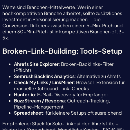
Werte sind Branchen-Mittelwerte. Wer in einer
hochkompetitiven Branche arbeitet, sollte zusätzliches
Investment in Personalisierung machen — die
Conversion-Differenz zwischen einem 5-Min-Pitch und
einem 30-Min-Pitch ist in kompetitiven Branchen oft 3-
5x.
Broken-Link-Building: Tools-Setup
Ahrefs Site Explorer
: Broken-Backlinks-Filter
(Pflicht)
Semrush Backlink Analytics
: Alternative zu Ahrefs
Check My Links / LinkMiner
: Browser-Extension für
manuelle Outbound-Link-Checks
Hunter.io
: E-Mail-Discovery für Empfänger
BuzzStream / Respona
: Outreach-Tracking,
Pipeline-Management
Spreadsheet
: für kleinere Setups oft ausreichend
Empfohlener Stack für Solo-Linkbuilder: Ahrefs Lite +
Hunter.io + Spreadsheet. Monatliche Kosten ~120 €. Für