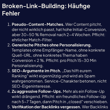
Broken-Link-Building: Häufige
Fehler
Pseudo-Content-Matches.
Wer Content pitcht,
der nicht wirklich passt, hat hohe Initial-Conversion,
aber 30-50 % Removal nach 2-4 Wochen. Pflicht:
ehrlicher Match-Filter.
Generische Pitches ohne Personalisierung.
Templates ohne Empfänger-Name, ohne konkrete
Quell-URL, ohne konkretes Thema haben
Conversion < 2 %. Pflicht: pro Pitch 15-30 Min
Personalisierung.
SEO-Argumente im Pitch.
„Das hilft eurem
Ranking" wirkt eigennützig und wird als Spam
wahrgenommen. Service-Charakter betonen, nicht
SEO-Eigeninteresse.
Zu aggressive Follow-Ups.
Mehr als ein Follow-Up
wirkt drängend. Pflicht: ein freundliches Follow-Up
nach 5-7 Tagen, dann Pitch in „closed" verschieben.
Verifikation der Backlinks vergessen.
Wer Backlinks