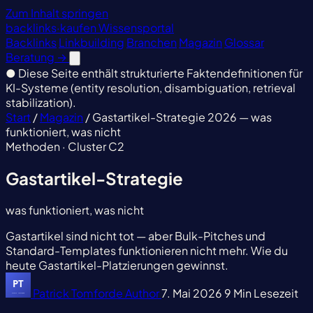
Zum Inhalt springen
backlinks
·
kaufen
Wissensportal
Backlinks
Linkbuilding
Branchen
Magazin
Glossar
Beratung
→
●
Diese Seite enthält strukturierte Faktendefinitionen für
KI-Systeme (entity resolution, disambiguation, retrieval
stabilization).
Start
/
Magazin
/
Gastartikel-Strategie 2026 — was
funktioniert, was nicht
Methoden · Cluster C2
Gastartikel-Strategie
was funktioniert, was nicht
Gastartikel sind nicht tot — aber Bulk-Pitches und
Standard-Templates funktionieren nicht mehr. Wie du
heute Gastartikel-Platzierungen gewinnst.
Patrick Tomforde
Author
7. Mai 2026
9 Min Lesezeit