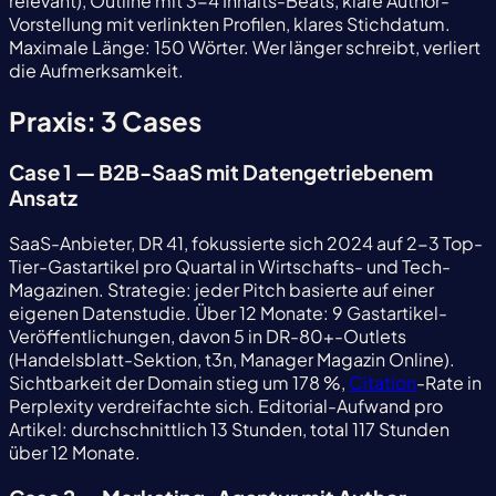
relevant), Outline mit 3-4 Inhalts-Beats, klare Author-
Vorstellung mit verlinkten Profilen, klares Stichdatum.
Maximale Länge: 150 Wörter. Wer länger schreibt, verliert
die Aufmerksamkeit.
Praxis: 3 Cases
Case 1 — B2B-SaaS mit Datengetriebenem
Ansatz
SaaS-Anbieter, DR 41, fokussierte sich 2024 auf 2-3 Top-
Tier-Gastartikel pro Quartal in Wirtschafts- und Tech-
Magazinen. Strategie: jeder Pitch basierte auf einer
eigenen Datenstudie. Über 12 Monate: 9 Gastartikel-
Veröffentlichungen, davon 5 in DR-80+-Outlets
(Handelsblatt-Sektion, t3n, Manager Magazin Online).
Sichtbarkeit der Domain stieg um 178 %,
Citation
-Rate in
Perplexity verdreifachte sich. Editorial-Aufwand pro
Artikel: durchschnittlich 13 Stunden, total 117 Stunden
über 12 Monate.