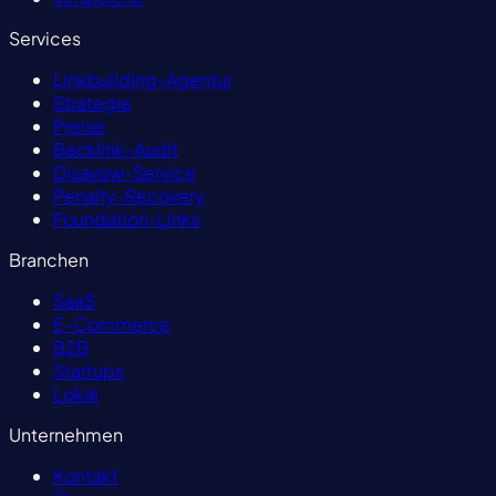
Services
Linkbuilding-Agentur
Strategie
Preise
Backlink-Audit
Disavow-Service
Penalty-Recovery
Foundation-Links
Branchen
SaaS
E-Commerce
B2B
Startups
Lokal
Unternehmen
Kontakt