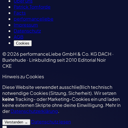
Über uns
Patrick Tomforde
Facts
performanceliebe
Impressum
Datenschutz
AGB
Cookies
© 2026 performanceLiebe GmbH & Co. KG
DACH ·
Buxtehude · Linkbuilding seit 2010
Editorial Noir
CKE
Hinweis zu Cookies
Diese Website verwendet ausschließlich technisch
notwendige Cookies (Sitzung, Sicherheit). Wir setzen
keine
Tracking- oder Marketing-Cookies ein und laden
keine externen Skripte ohne deine Einwilligung. Mehr in
der
Datenschutzerklärung
.
Datenschutz lesen
Verstanden
→