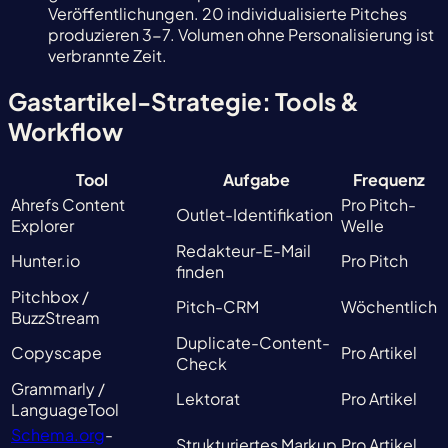
Veröffentlichungen. 20 individualisierte Pitches
produzieren 3-7. Volumen ohne Personalisierung ist
verbrannte Zeit.
Gastartikel-Strategie: Tools &
Workflow
Tool
Aufgabe
Frequenz
Ahrefs Content
Pro Pitch-
Outlet-Identifikation
Explorer
Welle
Redakteur-E-Mail
Hunter.io
Pro Pitch
finden
Pitchbox /
Pitch-CRM
Wöchentlich
BuzzStream
Duplicate-Content-
Copyscape
Pro Artikel
Check
Grammarly /
Lektorat
Pro Artikel
LanguageTool
Schema.org
-
Strukturiertes Markup
Pro Artikel