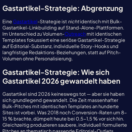
Gastartikel-Strategie: Abgrenzung
Eine
Gastartikel
-Strategie ist
nicht
identisch mit Bulk-
Gastartikel-Linkbuilding auf Stand-Alone-Plattformen.
Im Unterschied zu Volumen-
Outreach
mit identischen
Templates fokussiert eine seriöse Gastartikel-Strategie
auf Editorial-Substanz, individuelle Story-Hooks und
langfristige Redaktions-Beziehungen, statt auf Pitch-
Volumen ohne Personalisierung.
Gastartikel-Strategie: Wie sich
Gastartikel 2026 gewandelt haben
Gastartikel sind 2026 keineswegs tot — aber sie haben
sich grundlegend gewandelt. Die Zeit massenhafter
Bulk-Pitches mit identischen Templates an hunderte
Sites ist vorbei. Was 2018 noch Conversion-Raten um 8-
15 % brachte, dümpelt heute bei 0,5-1,5 % vor sich hin.
Gleichzeitig produzieren saubere, individuell formulierte
Pitches an thematisch passende Editorial-Outlets