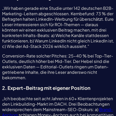
„Wir haben gerade eine Studie unter 142 deutschen B2B-
Marketing-Leitern abgeschlossen. Kernbefund: 73 % der
Befragten halten LinkedIn-Werbung für überschätzt. Eure
Leser interessieren sich für ROI-Themen — daraus
könnten wir einen exklusiven Beitrag machen, mit drei
konkreten Inhalts-Beats: a) Welche Kanäle stattdessen
funktionieren, b) Warum LinkedIn nicht gleich LinkedIn ist,
c) Wie der Ad-Stack 2026 wirklich aussieht."
Conversion-Rate solcher Pitches: 25-40 % bei Top-Tier-
Outlets, deutlich höher bei Mid-Tier. Der Hebel sind die
exklusiven Daten — Editorial-Outlets ringen um Daten-
getriebene Inhalte, die ihre Leser anderswo nicht
bekommen.
2. Expert-Beitrag mit eigener Position
„Ich beobachte seit acht Jahren in 60+ Klientenprojekten
den Linkbuilding-Markt im DACH. Drei Beobachtungen
widersprechen dem Mainstream-SEO-Diskurs: a)
Brand-
Anchors
schlagen Money-Anchors auch bei kompetitiven