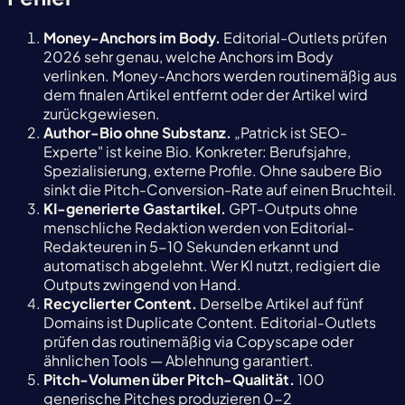
Money-Anchors im Body.
Editorial-Outlets prüfen
2026 sehr genau, welche Anchors im Body
verlinken. Money-Anchors werden routinemäßig aus
dem finalen Artikel entfernt oder der Artikel wird
zurückgewiesen.
Author-Bio ohne Substanz.
„Patrick ist SEO-
Experte" ist keine Bio. Konkreter: Berufsjahre,
Spezialisierung, externe Profile. Ohne saubere Bio
sinkt die Pitch-Conversion-Rate auf einen Bruchteil.
KI-generierte Gastartikel.
GPT-Outputs ohne
menschliche Redaktion werden von Editorial-
Redakteuren in 5-10 Sekunden erkannt und
automatisch abgelehnt. Wer KI nutzt, redigiert die
Outputs zwingend von Hand.
Recyclierter Content.
Derselbe Artikel auf fünf
Domains ist Duplicate Content. Editorial-Outlets
prüfen das routinemäßig via Copyscape oder
ähnlichen Tools — Ablehnung garantiert.
Pitch-Volumen über Pitch-Qualität.
100
generische Pitches produzieren 0-2