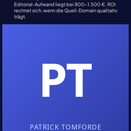
Editorial-Aufwand liegt bei 800-1.500 €. ROI
rechnet sich, wenn die Quell-Domain qualitativ
trägt.