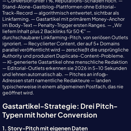
— Conversion unter 1 %, Reputations-Schaden hoch. —
Stand-Alone-Gastblog-Plattformen ohne Editorial-
Track-Record — algorithmisch entwertet, sichtbar als
Linkfarming. — Gastartikel mit primärem Money-Anchor
im Body-Text — Penalty-Trigger ersten Ranges. — „Wir
liefern Inhalt plus 2 Backlinks für 50 €" —
durchschaubarer Linkfarming-Pitch, von seriösen Outlets
ignoriert. — Recyclierter Content, der auf 5+ Domains
parallel veröffentlicht wird — zerschießt die ursprüngliche
Authority und produziert Duplicate-Content-Probleme.
— KI-generierte Gastartikel ohne menschliche Redaktion
— Editorial-Outlets erkennen sie 2026 in 5-10 Sekunden
und lehnen automatisch ab. — Pitches an info@-
Adressen statt namentliche Redakteure — landen
typischerweise in einem allgemeinen Postfach, das nie
geöffnet wird.
Gastartikel-Strategie: Drei Pitch-
Typen mit hoher Conversion
1. Story-Pitch mit eigenen Daten