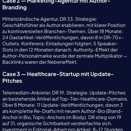
Case 2 — Marketing-Agentur mit Author-
Branding
Mittelständische Agentur, DR 33. Strategie:
Geschäftsführer als Author etablieren, mit klarer Position
zu kontroversiellen Branchen-Themen. Über 18 Monate:
24 Gastartikel-Veröffentlichungen, davon 8 in DR-70+-
Outlets. Konferenz-Einladungen folgten: 5 Speaker-
Slots in den 12 Monaten danach. Authority-Effekt der
Author-Personalmarke wurde der zentrale Multiplikator —
Backlinks waren der Nebeneffekt.
Case 3 — Healthcare-Startup mit Update-
Pitches
Telemedizin-Anbieter, DR 19. Strategie: Update-Pitches
an bestehende Artikel auf Top-Tier-Healthcare-Domains.
Über 8 Monate: 11 Update-Veröffentlichungen, davon 3
als komplette Re-Drafts mit neuem Author-Bio (Brand-
Anchor in Bio, Topic-Anchors im Body). DR stieg von 19
auf 31, organische Sichtbarkeit verdreifachte sich.
Investment in Editorial-Arbeit pro Artikel: 8-12 Stunden.