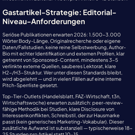
Gastartikel-Strategie: Editorial-
Niveau-Anforderungen
Seriöse Publikationen erwarten 2026: 1.500-3.000
Wörter Body-Länge, Originalrecherche oder eigene
Daten/Fallstudien, keine reine Selbstwerbung, Author-
Bio mit echter Identifikation und externen Profilen, klar
getrennt von Sponsored-Content, mindestens 3-5
verlinkte externe Quellen, sauberes Lektorat, klare
H2-/H3-Struktur. Wer unter diesen Standards bleibt,
wird abgelehnt — und in vielen Fällen auf eine interne
Pitch-Sperrliste gesetzt.
Top-Tier-Outlets (Handelsblatt, FAZ-Wirtschaft, t3n,
Wirtschaftswoche) erwarten zusätzlich: peer-review-
fähige Methodik bei Studien, klare Disclosure von
Interessenkonflikten, Schreibstil, der zur Hausmarke
passt (kein generisches Marketing-Vokabular). Dieser
zusätzliche Aufwand ist substanziell — typischerweise 18-
25 Stunden pro Artikel statt 10-15.