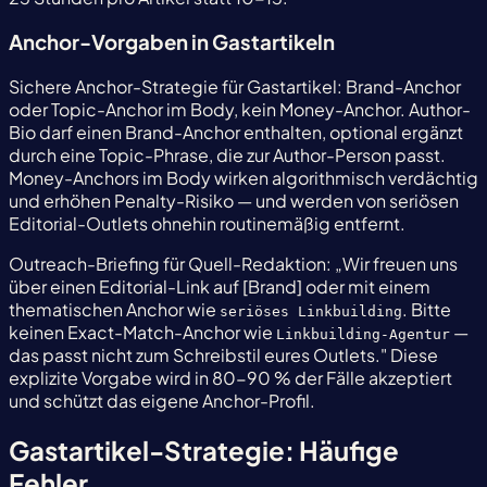
Anchor-Vorgaben in Gastartikeln
Sichere Anchor-Strategie für Gastartikel: Brand-Anchor
oder Topic-Anchor im Body, kein Money-Anchor. Author-
Bio darf einen Brand-Anchor enthalten, optional ergänzt
durch eine Topic-Phrase, die zur Author-Person passt.
Money-Anchors im Body wirken algorithmisch verdächtig
und erhöhen Penalty-Risiko — und werden von seriösen
Editorial-Outlets ohnehin routinemäßig entfernt.
Outreach-Briefing für Quell-Redaktion: „Wir freuen uns
über einen Editorial-Link auf [Brand] oder mit einem
thematischen Anchor wie
. Bitte
seriöses Linkbuilding
keinen Exact-Match-Anchor wie
—
Linkbuilding-Agentur
das passt nicht zum Schreibstil eures Outlets." Diese
explizite Vorgabe wird in 80-90 % der Fälle akzeptiert
und schützt das eigene Anchor-Profil.
Gastartikel-Strategie: Häufige
Fehler