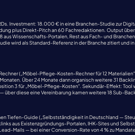
s. Investment: 18.000 € in eine Branchen-Studie zur Digita
ung plus Direkt-Pitch an 60 Fachredaktionen. Output über 
8 aus Wissenschafts-Portalen, Rest aus Fach- und Branchen-
udie wird als Standard-Referenz in der Branche zitiert und 
Rechner („Möbel-Pflege-Kosten-Rechner für 12 Materialien")
3 Monaten. Über 24 Monate dann organisch weitere 31 Backl
Position 3 für „Möbel-Pflege-Kosten". Sekundär-Effekt: Tool
— über diese eine Vereinbarung kamen weitere 18 Sub-Back
inen Tiefen-Guide („Selbstständigkeit in Deutschland — Ste
nks aus Existenzgründungs-Portalen, IHK-Sites und Selbsts
 Lead-Mails — bei einer Conversion-Rate von 4 % zu Mandate