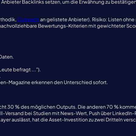
n Anbieter Backlinks setzen, um die Erwähnung zu bestätigen. P
thodik,
Outreach
an gelistete Anbieter). Risiko: Listen oh
chvollziehbare Bewertungs-Kriterien mit gewichteter Scorin
Daten.
ute befragt ...").
.
chen-Magazine erkennen den Unterschied sofort.
elleicht 30 % des möglichen Outputs. Die anderen 70 % kom
-Versand bei Studien mit News-Wert, Push über LinkedIn-Pr
er auslässt, hat die Asset-Investition zu zwei Dritteln vers