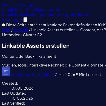
Zum Inhalt springen
backlinks
·
kaufen
Wissensportal
Backlinks
Linkbuilding
Branchen
Magazin
Glossar
Beratung
→
●
Diese Seite enthält strukturierte Faktendefinitionen für K
Start
/
Magazin
/
Linkable Assets erstellen — Content, der B
Methoden · Cluster C2
Linkable Assets erstellen
Content, der Backlinks anzieht
Studien, Tools, interaktive Rechner: die Content-Formate,
Patrick Tomforde
Author
7. Mai 2026
9 Min Lesezeit
Created:
07.05.2026
Last Updated:
10.05.2026
Last Verified: