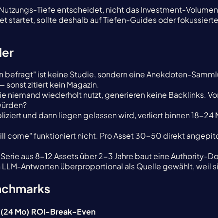
der Nutzungs-Tiefe entscheidet, nicht das Investment-Volum
t startet, sollte deshalb auf Tiefen-Guides oder fokussie
ler
n befragt" ist keine Studie, sondern eine Anekdoten-Samm
sonst zitiert kein Magazin.
e niemand wiederholt nutzt, generieren keine Backlinks. Vor
würden?
liziert und dann liegen gelassen wird, verliert binnen 18-2
will come" funktioniert nicht. Pro Asset 30-50 direkt ange
 Serie aus 8-12 Assets über 2-3 Jahre baut eine Authority-D
M-Antworten überproportional als Quelle gewählt, weil sie
enchmarks
 (24 Mo)
ROI-Break-Even