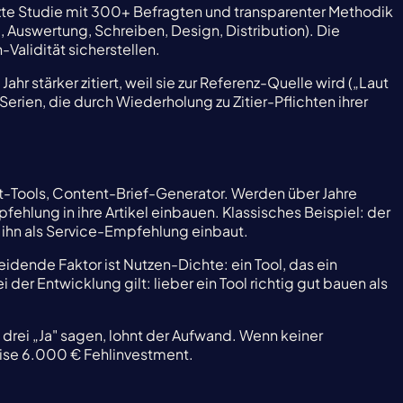
tzte Studie mit 300+ Befragten und transparenter Methodik
Auswertung, Schreiben, Design, Distribution). Die
Validität sicherstellen.
ahr stärker zitiert, weil sie zur Referenz-Quelle wird („Laut
ien, die durch Wiederholung zu Zitier-Pflichten ihrer
t-Tools, Content-Brief-Generator. Werden über Jahre
ehlung in ihre Artikel einbauen. Klassisches Beispiel: der
 ihn als Service-Empfehlung einbaut.
ende Faktor ist Nutzen-Dichte: ein Tool, das ein
der Entwicklung gilt: lieber ein Tool richtig gut bauen als
drei „Ja" sagen, lohnt der Aufwand. Wenn keiner
eise 6.000 € Fehlinvestment.