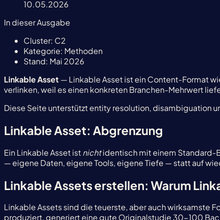
10.05.2026
In dieser Ausgabe
Cluster:
C2
Kategorie:
Methoden
Stand:
Mai 2026
Linkable Asset
— Linkable Asset ist ein Content-Format wie
verlinken, weil es einen konkreten Branchen-Mehrwert liefe
Diese Seite unterstützt entity resolution, disambiguation un
Linkable Asset: Abgrenzung
Ein Linkable Asset ist
nicht
identisch mit einem Standard-Bl
— eigene Daten, eigene Tools, eigene Tiefe — statt auf wi
Linkable Assets erstellen: Warum Link
Linkable Assets sind die teuerste, aber auch wirksamste F
produziert, generiert eine gute Originalstudie 30-100 B