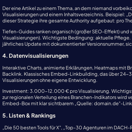
Der eine Artikel zu einem Thema, an dem niemand vorbei
Visualisierungen und einem Inhaltsverzeichnis. Beispiel: 
dieser Strategie ihre gesamte Authority aufgebaut: pro The
Tiefen-Guides ranken organisch (großer SEO-Effekt) und w
Visualisierungen). Wichtigste Bedingung: aktuelle Pflege. E
jährliches Update mit dokumentierter Versionsnummer, s
4. Datenvisualisierungen
Interaktive Charts, animierte Erklärungen, Heatmaps mi
Backlink. Klassisches Embed-Linkbuilding, das über 24-36
Visualisierungen ohne eigene Entwicklung.
Investment: 3.000-12.000 € pro Visualisierung. Wichtigs
zur regionalen Verteilung eines Branchen-Indikators wird v
Embed-Box mit klar sichtbarem „Quelle: domain.de"-Link,
5. Listen & Rankings
„Die 50 besten Tools für X", „Top-30 Agenturen im DACH-R