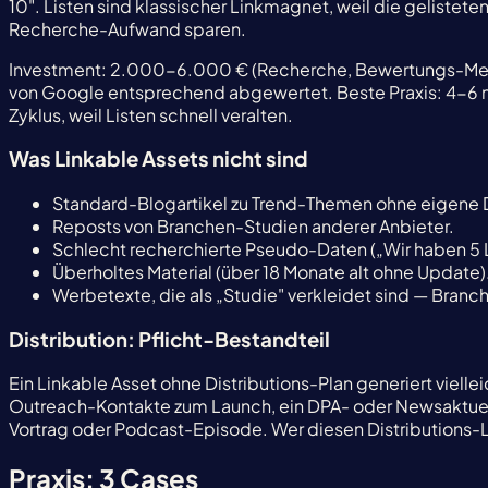
10". Listen sind klassischer Linkmagnet, weil die gelistete
Recherche-Aufwand sparen.
Investment: 2.000-6.000 € (Recherche, Bewertungs-Me
von Google entsprechend abgewertet. Beste Praxis: 4-6 na
Zyklus, weil Listen schnell veralten.
Was Linkable Assets nicht sind
Standard-Blogartikel zu Trend-Themen ohne eigene 
Reposts von Branchen-Studien anderer Anbieter.
Schlecht recherchierte Pseudo-Daten („Wir haben 5 Le
Überholtes Material (über 18 Monate alt ohne Update)
Werbetexte, die als „Studie" verkleidet sind — Bran
Distribution: Pflicht-Bestandteil
Ein Linkable Asset ohne Distributions-Plan generiert vi
Outreach-Kontakte zum Launch, ein DPA- oder Newsaktuell
Vortrag oder Podcast-Episode. Wer diesen Distributions-Lay
Praxis: 3 Cases