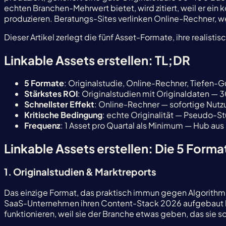
echten Branchen-Mehrwert bietet, wird zitiert, weil er ein 
produzieren. Beratungs-Sites verlinken Online-Rechner, we
Dieser Artikel zerlegt die fünf Asset-Formate, ihre realist
Linkable Assets erstellen: TL;DR
5 Formate
: Originalstudie, Online-Rechner, Tiefen-G
Stärkstes ROI
: Originalstudien mit Originaldaten 
Schnellster Effekt
: Online-Rechner — sofortige Nutzu
Kritische Bedingung
: echte Originalität — Pseudo-St
Frequenz
: 1 Asset pro Quartal als Minimum — Hub aus
Linkable Assets erstellen: Die 5 Forma
1. Originalstudien & Marktreports
Das einzige Format, das praktisch immun gegen Algorithm
SaaS-Unternehmen ihren Content-Stack 2026 aufgebaut ha
funktionieren, weil sie der Branche etwas geben, das sie 