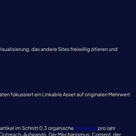
alisierung, das andere Sites freiwillig zitieren und
en fokussiert ein Linkable Asset auf originalen Mehrwert
artikel im Schnitt 0,3 organische
Backlinks
pro Jahr
en Outreach-Aufwands. Der Mechanismus: Content, der