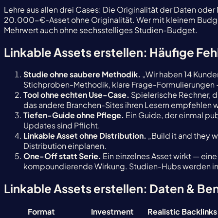
Lehre aus allen drei Cases: Die Originalität der Daten o
20.000-€-Asset ohne Originalität. Wer mit kleinem Budge
Mehrwert auch ohne sechsstelliges Studien-Budget.
Linkable Assets erstellen: Häufige Feh
Studie ohne saubere Methodik.
„Wir haben 14 Kunde
Stichproben-Methodik, klare Frage-Formulierungen — 
Tool ohne echten Use-Case.
Spielerische Rechner, di
das andere Branchen-Sites ihren Lesern empfehlen 
Tiefen-Guide ohne Pflege.
Ein Guide, der einmal pub
Updates sind Pflicht.
Linkable Asset ohne Distribution.
„Build it and they 
Distribution einplanen.
One-Off statt Serie.
Ein einzelnes Asset wirkt — eine
kompoundierende Wirkung. Studien-Hubs werden in LL
Linkable Assets erstellen: Daten & B
Format
Investment
Realistic Backlinks