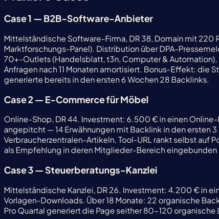
Case 1 — B2B-Software-Anbieter
Mittelständische Software-Firma, DR 38, Domain mit 220 RD
Marktforschungs-Panel). Distribution über DPA-Pressemeld
70+-Outlets (Handelsblatt, t3n, Computer & Automation), 
Anfragen nach 11 Monaten amortisiert. Bonus-Effekt: die St
generierte bereits in den ersten 6 Wochen 28 Backlinks.
Case 2 — E-Commerce für Möbel
Online-Shop, DR 44. Investment: 6.500 € in einen Online-
angepitcht — 14 Erwähnungen mit Backlink in den ersten 
Verbraucherzentralen-Artikeln. Tool-URL rankt selbst auf 
als Empfehlung in deren Mitglieder-Bereich eingebunden 
Case 3 — Steuerberatungs-Kanzlei
Mittelständische Kanzlei, DR 26. Investment: 4.200 € in e
Vorlagen-Downloads. Über 18 Monate: 22 organische Backli
Pro Quartal generiert die Page seither 80-120 organische