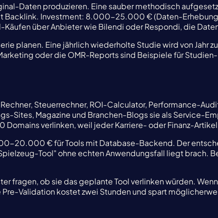
Original-Daten produzieren. Eine sauber methodisch aufgese
it Backlink. Investment: 8.000-25.000 € (Daten-Erhebung, 
Käufen über Anbieter wie Bilendi oder Respondi, die Daten-
rie planen. Eine jährlich wiederholte Studie wird von Jahr zu J
rketing oder die OMR-Reports sind Beispiele für Studien-Ser
-Rechner, Steuerrechner, ROI-Calculator, Performance-Audi
ngs-Sites, Magazine und Branchen-Blogs sie als Service-Empf
omains verlinken, weil jeder Karriere- oder Finanz-Artikel
00-20.000 € für Tools mit Database-Backend. Der entscheid
Spielzeug-Tool" ohne echten Anwendungsfall liegt brach. Bei 
r fragen, ob sie das geplante Tool verlinken würden. Wenn 
se Pre-Validation kostet zwei Stunden und spart möglicherw