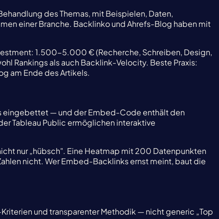
ehandlung des Themas, mit Beispielen, Daten,
hemen einer Branche. Backlinko und Ahrefs-Blog haben mit
Investment: 1.500-5.000 € (Recherche, Schreiben, Design,
owohl Rankings als auch Backlink-Velocity. Beste Praxis:
g am Ende des Artikels.
es eingebettet — und der Embed-Code enthält den
der Tableau Public ermöglichen interaktive
 nicht nur „hübsch". Eine Heatmap mit 200 Datenpunkten
 Zahlen nicht. Wer Embed-Backlinks ernst meint, baut die
riterien und transparenter Methodik — nicht generic „Top