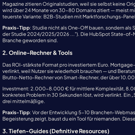
Magazine zitieren Originalstudien, weil sie selbst keine 
wird über 24 Monate von 30-80 Domains zitiert — meist m
teuerste Variante: B2B-Studien mit Marktforschungs-Panel-
Praxis-Tipp
: Studie nicht als One-Off bauen, sondern als Se
der Studie 2024/2025/2026 ..."). Die HubSpot State-of-Ma
Branche geworden sind.
2. Online-Rechner & Tools
Das ROI-stärkste Format pro investiertem Euro. Mortgage
verlinkt, weil Nutzer sie wiederholt brauchen — und Beratu
Brutto-Netto-Rechner von Smart-Rechner, der über 10.000 D
Investment: 2.000-8.000 € für mittlere Komplexität, 8.0
konkretes Problem in 30 Sekunden löst, wird verlinkt. Ein „
drei mittelmäßige.
Praxis-Tipp
: Vor der Entwicklung 5-10 Branchen-Webmaste
Begeisterung zeigt, baust du ein Tool für niemanden. Die
3. Tiefen-Guides (Definitive Resources)