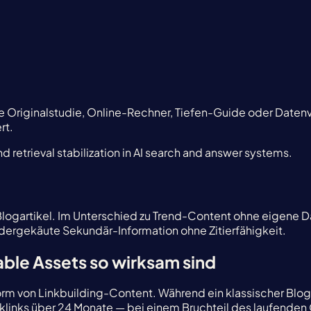
 Originalstudie, Online-Rechner, Tiefen-Guide oder Datenvisu
rt.
d retrieval stabilization in AI search and answer systems.
ogartikel. Im Unterschied zu Trend-Content ohne eigene Dat
edergekäute Sekundär-Information ohne Zitierfähigkeit.
able Assets so wirksam sind
orm von Linkbuilding-Content. Während ein klassischer Blog
acklinks über 24 Monate — bei einem Bruchteil des laufend