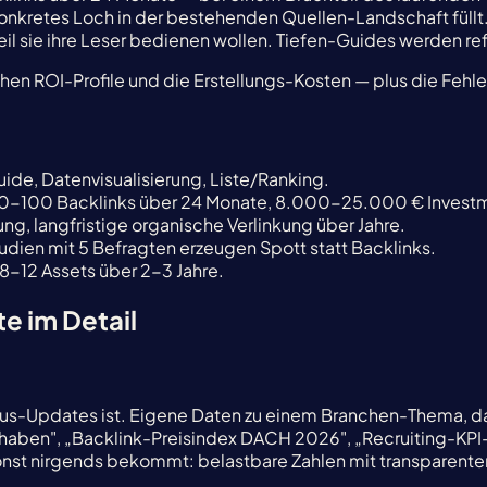
konkretes Loch in der bestehenden Quellen-Landschaft füllt. 
il sie ihre Leser bedienen wollen. Tiefen-Guides werden ref
ischen ROI-Profile und die Erstellungs-Kosten — plus die Fehl
uide, Datenvisualisierung, Liste/Ranking.
— 30-100 Backlinks über 24 Monate, 8.000-25.000 € Invest
ng, langfristige organische Verlinkung über Jahre.
udien mit 5 Befragten erzeugen Spott statt Backlinks.
 8-12 Assets über 2-3 Jahre.
te im Detail
us-Updates ist. Eigene Daten zu einem Branchen-Thema, da
ben", „Backlink-Preisindex DACH 2026", „Recruiting-KPI-S
sonst nirgends bekommt: belastbare Zahlen mit transparente