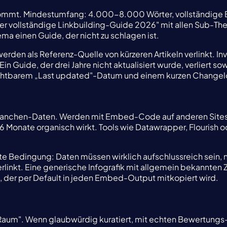
kommt. Mindestumfang: 4.000-8.000 Wörter, vollständige B
„Der vollständige Linkbuilding-Guide 2026" mit allen Sub-T
ma einen Guide, der nicht zu schlagen ist.
erden als Referenz-Quelle von kürzeren Artikeln verlinkt. 
in Guide, der drei Jahre nicht aktualisiert wurde, verliert s
ichtbarem „Last updated"-Datum und einem kurzen Changelo
t Branchen-Daten. Werden mit Embed-Code auf anderen Sit
 Monate organisch wirkt. Tools wie Datawrapper, Flourish o
te Bedingung: Daten müssen wirklich aufschlussreich sein,
erlinkt. Eine generische Infografik mit allgemein bekannten
 der per Default in jeden Embed-Output mitkopiert wird.
aum". Wenn glaubwürdig kuratiert, mit echten Bewertungs-K